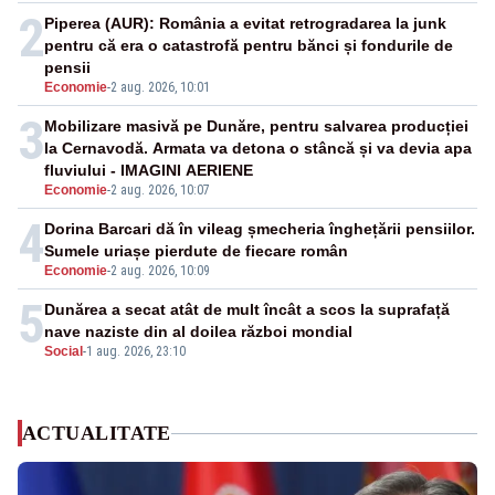
2
Piperea (AUR): România a evitat retrogradarea la junk
pentru că era o catastrofă pentru bănci și fondurile de
pensii
Economie
-
2 aug. 2026, 10:01
3
Mobilizare masivă pe Dunăre, pentru salvarea producției
la Cernavodă. Armata va detona o stâncă și va devia apa
fluviului - IMAGINI AERIENE
Economie
-
2 aug. 2026, 10:07
4
Dorina Barcari dă în vileag șmecheria înghețării pensiilor.
Sumele uriașe pierdute de fiecare român
Economie
-
2 aug. 2026, 10:09
5
Dunărea a secat atât de mult încât a scos la suprafață
nave naziste din al doilea război mondial
Social
-
1 aug. 2026, 23:10
ACTUALITATE