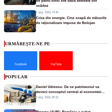
de patru-cinci zile dacă debitele vor
scădea
7 aug. 2026, 10:43
Criza din energie. Cine scapă de măsurile
de raționalizare impuse de Bolojan
URMĂREȘTE-NE PE
Facebook
YouTube
POPULAR
Daniel Udrescu: De ce patrimoniul va
deveni conceptul central al economiei
viitoare?
2 aug. 2026, 09:22
Piperea (AUR): România a evitat