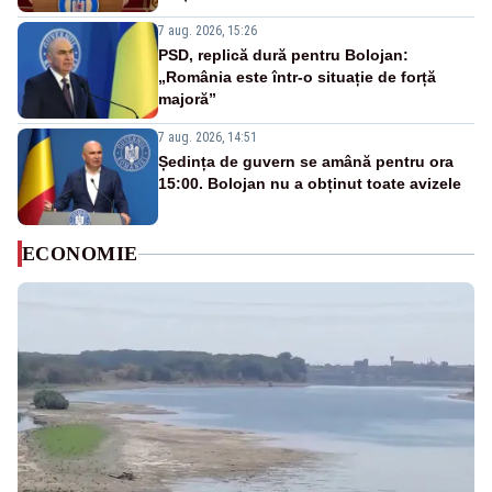
7 aug. 2026, 15:26
PSD, replică dură pentru Bolojan:
„România este într-o situație de forță
majoră”
7 aug. 2026, 14:51
Ședința de guvern se amână pentru ora
15:00. Bolojan nu a obținut toate avizele
ECONOMIE