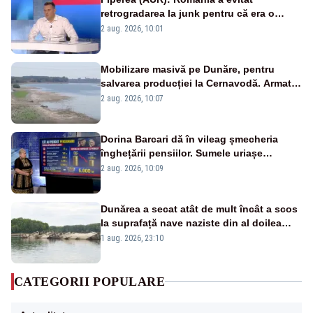
retrogradarea la junk pentru că era o
catastrofă pentru bănci și fondurile de
2 aug. 2026, 10:01
pensii
Mobilizare masivă pe Dunăre, pentru
salvarea producției la Cernavodă. Armata
va detona o stâncă și va devia apa
2 aug. 2026, 10:07
fluviului - IMAGINI AERIENE
Dorina Barcari dă în vileag șmecheria
înghețării pensiilor. Sumele uriașe
pierdute de fiecare român
2 aug. 2026, 10:09
Dunărea a secat atât de mult încât a scos
la suprafață nave naziste din al doilea
război mondial
1 aug. 2026, 23:10
CATEGORII POPULARE