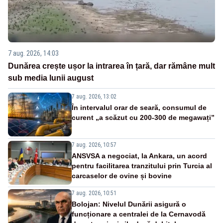
7 aug. 2026, 14:03
Dunărea crește ușor la intrarea în țară, dar rămâne mult
sub media lunii august
7 aug. 2026, 13:02
În intervalul orar de seară, consumul de
curent „a scăzut cu 200-300 de megawați”
7 aug. 2026, 10:57
ANSVSA a negociat, la Ankara, un acord
pentru facilitarea tranzitului prin Turcia al
carcaselor de ovine și bovine
7 aug. 2026, 10:51
Bolojan: Nivelul Dunării asigură o
funcționare a centralei de la Cernavodă