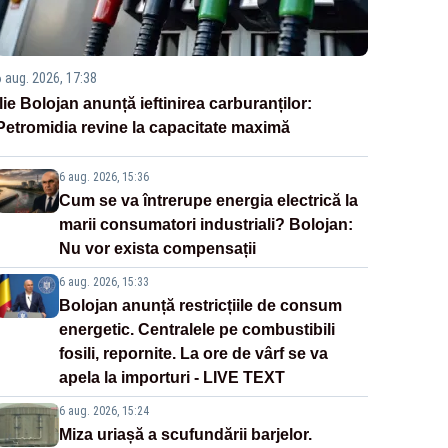
6 aug. 2026, 17:38
Ilie Bolojan anunță ieftinirea carburanților:
Petromidia revine la capacitate maximă
6 aug. 2026, 15:36
Cum se va întrerupe energia electrică la
marii consumatori industriali? Bolojan:
Nu vor exista compensații
6 aug. 2026, 15:33
Bolojan anunță restricțiile de consum
energetic. Centralele pe combustibili
fosili, repornite. La ore de vârf se va
apela la importuri - LIVE TEXT
6 aug. 2026, 15:24
Miza uriașă a scufundării barjelor.