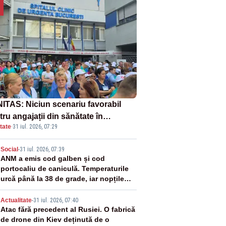
ITAS: Niciun scenariu favorabil
ru angajații din sănătate în
tate
·
31 iul. 2026, 07:29
ectul Legii salarizării
2
Social
-
31 iul. 2026, 07:39
ANM a emis cod galben și cod
portocaliu de caniculă. Temperaturile
urcă până la 38 de grade, iar nopțile
devin tropicale
3
Actualitate
-
31 iul. 2026, 07:40
Atac fără precedent al Rusiei. O fabrică
de drone din Kiev deținută de o