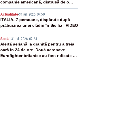
companie americană, distrusă de o
rachetă rusească
4
Actualitate
-
31 iul. 2026, 07:50
ITALIA: 7 persoane, dispărute după
prăbușirea unei clădiri în Sicilia | VIDEO
5
Social
-
31 iul. 2026, 07:24
Alertă aeriană la graniță pentru a treia
oară în 24 de ore. Două aeronave
Eurofighter britanice au fost ridicate de
la sol