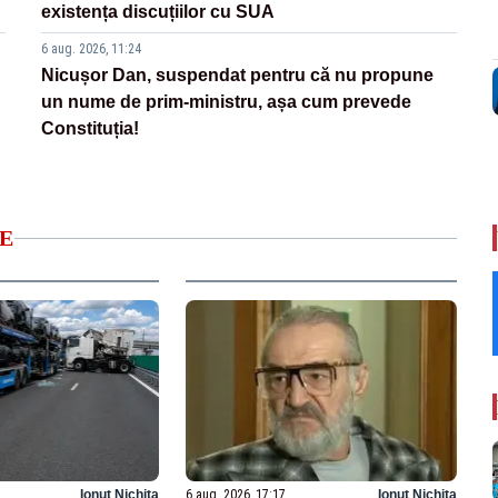
existența discuțiilor cu SUA
6 aug. 2026, 11:24
Nicușor Dan, suspendat pentru că nu propune
un nume de prim-ministru, așa cum prevede
Constituția!
E
Ionuț Nichita
6 aug. 2026, 17:17
Ionuț Nichita