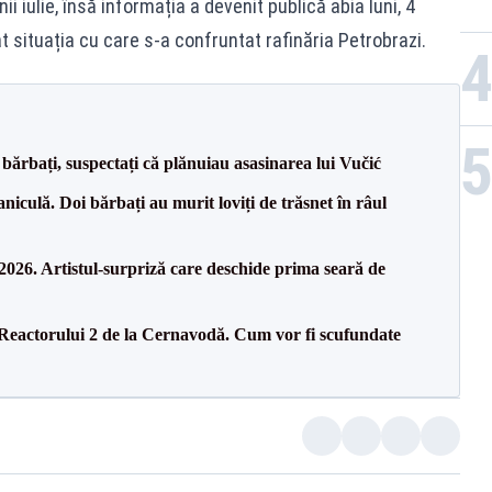
ii iulie, însă informația a devenit publică abia luni, 4
 situația cu care s-a confruntat rafinăria Petrobrazi.
bărbați, suspectați că plănuiau asasinarea lui Vučić
culă. Doi bărbați au murit loviți de trăsnet în râul
26. Artistul-surpriză care deschide prima seară de
 Reactorului 2 de la Cernavodă. Cum vor fi scufundate