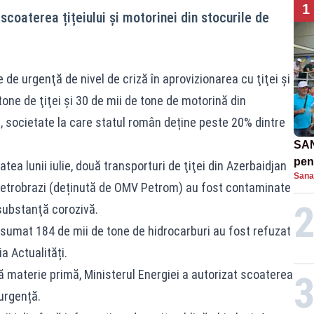
1
scoaterea țițeiului și motorinei din stocurile de
e de urgenţă de nivel de criză în aprovizionarea cu ţiţei şi
tone de ţiţei şi 30 de mii de tone de motorină din
 societate la care statul român deține peste 20% dintre
SAN
pent
tea lunii iulie, două transporturi de ţiţei din Azerbaidjan
Sana
proi
 Petrobrazi (deținută de OMV Petrom) au fost contaminate
 substanţă corozivă.
nsumat 184 de mii de tone de hidrocarburi au fost refuzat
a Actualități.
ă materie primă, Ministerul Energiei a autorizat scoaterea
 urgență.