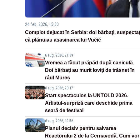
24 feb. 2026, 15:50
Complot dejucat în Serbia: doi bărbați, suspectaț
că plănuiau asasinarea lui Vučić
6 aug. 2026, 21:39
Vremea a făcut prăpăd după caniculă.
Doi bărbați au murit loviți de trăsnet în
râul Mureș
6 aug. 2026, 20:17
Start spectaculos la UNTOLD 2026.
Artistul-surpriză care deschide prima
seară de festival
6 aug. 2026, 19:56
Planul decisiv pentru salvarea
Reactorului 2 de la Cernavodă. Cum vor