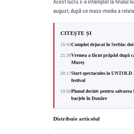
Acest lucru s-a întâmplat la finalul lun
august, după ce mass-media a relatat
CITEȘTE ȘI
Complot dejucat în Serbia: doi 
15:50
Vremea a făcut prăpăd după cani
21:39
Mureș
Start spectaculos la UNTOLD 20
20:17
festival
Planul decisiv pentru salvarea
19:56
barjele în Dunăre
Distribuie articolul