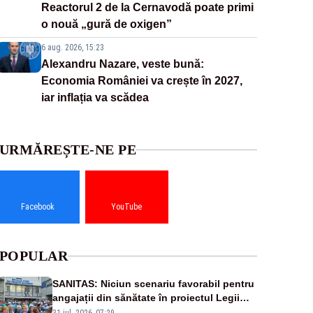
Reactorul 2 de la Cernavodă poate primi
o nouă „gură de oxigen”
6 aug. 2026, 15:23
Alexandru Nazare, veste bună:
Economia României va crește în 2027,
iar inflația va scădea
URMĂREȘTE-NE PE
Facebook
YouTube
POPULAR
SANITAS: Niciun scenariu favorabil pentru
angajații din sănătate în proiectul Legii
salarizării