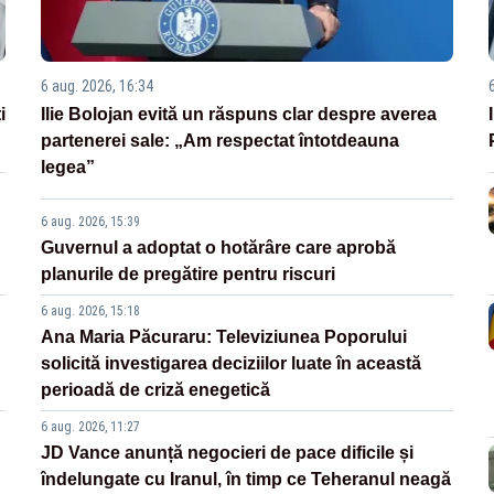
6 aug. 2026, 16:34
i
Ilie Bolojan evită un răspuns clar despre averea
partenerei sale: „Am respectat întotdeauna
legea”
6 aug. 2026, 15:39
Guvernul a adoptat o hotărâre care aprobă
planurile de pregătire pentru riscuri
6 aug. 2026, 15:18
Ana Maria Păcuraru: Televiziunea Poporului
solicită investigarea deciziilor luate în această
perioadă de criză enegetică
6 aug. 2026, 11:27
JD Vance anunță negocieri de pace dificile și
îndelungate cu Iranul, în timp ce Teheranul neagă