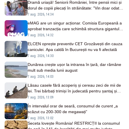
Dramă uriașă! Seniorii României, între pensii mici și
dorul de copiii plecați în străinătate: "Vin doar odată
pe an"
7 aug. 2026, 14:34
eMAG are un singur acționar. Comisia Europeană a
aprobat tranzacția care schimbă structura gigantului
românesc
7 aug. 2026, 14:32
ELCEN oprește preventiv CET Grozăvești din cauza
caniculei. Apa caldă în București nu va fi afectată
7 aug. 2026, 14:30
Dunărea crește ușor la intrarea în țară, dar rămâne
mult sub media lunii august
7 aug. 2026, 14:03
Lăsau casele fără acoperiș și cereau zeci de mii de
lei. Trei bărbați trimiși în judecată pentru șantaj și
tâlhărie
7 aug. 2026, 13:09
În intervalul orar de seară, consumul de curent „a
scăzut cu 200-300 de megawați”
7 aug. 2026, 13:02
Seceta lovește România! RESTRICȚII la consumul