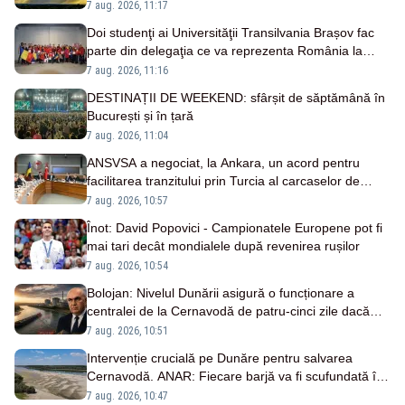
7 aug. 2026, 11:17
Doi studenţi ai Universităţii Transilvania Brașov fac
parte din delegaţia ce va reprezenta România la
WorldSkills Shanghai
7 aug. 2026, 11:16
DESTINAȚII DE WEEKEND: sfârșit de săptămână în
București și în țară
7 aug. 2026, 11:04
ANSVSA a negociat, la Ankara, un acord pentru
facilitarea tranzitului prin Turcia al carcaselor de
ovine și bovine
7 aug. 2026, 10:57
Înot: David Popovici - Campionatele Europene pot fi
mai tari decât mondialele după revenirea rușilor
7 aug. 2026, 10:54
Bolojan: Nivelul Dunării asigură o funcționare a
centralei de la Cernavodă de patru-cinci zile dacă
debitele vor scădea
7 aug. 2026, 10:51
Intervenție crucială pe Dunăre pentru salvarea
Cernavodă. ANAR: Fiecare barjă va fi scufundată în
3-4 ore
7 aug. 2026, 10:47