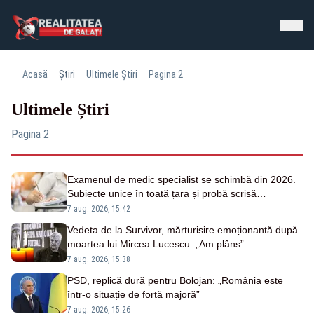
Acasă
Știri
Ultimele Știri
Pagina 2
Ultimele Știri
Pagina 2
Examenul de medic specialist se schimbă din 2026.
Subiecte unice în toată țara și probă scrisă
organizată simultan
7 aug. 2026, 15:42
Vedeta de la Survivor, mărturisire emoționantă după
moartea lui Mircea Lucescu: „Am plâns”
7 aug. 2026, 15:38
PSD, replică dură pentru Bolojan: „România este
într-o situație de forță majoră”
7 aug. 2026, 15:26