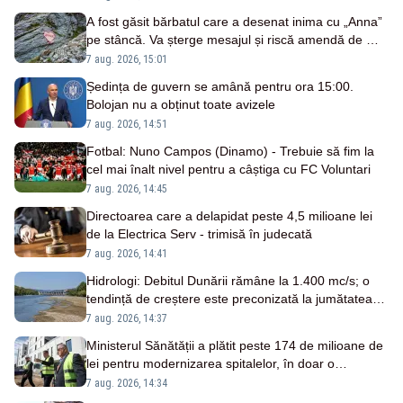
A fost găsit bărbatul care a desenat inima cu „Anna”
pe stâncă. Va șterge mesajul și riscă amendă de mii
de lei
7 aug. 2026, 15:01
Ședința de guvern se amână pentru ora 15:00.
Bolojan nu a obținut toate avizele
7 aug. 2026, 14:51
Fotbal: Nuno Campos (Dinamo) - Trebuie să fim la
cel mai înalt nivel pentru a câștiga cu FC Voluntari
7 aug. 2026, 14:45
Directoarea care a delapidat peste 4,5 milioane lei
de la Electrica Serv - trimisă în judecată
7 aug. 2026, 14:41
Hidrologi: Debitul Dunării rămâne la 1.400 mc/s; o
tendință de creștere este preconizată la jumătatea
săptămânii viitoare
7 aug. 2026, 14:37
Ministerul Sănătății a plătit peste 174 de milioane de
lei pentru modernizarea spitalelor, în doar o
săptămână
7 aug. 2026, 14:34