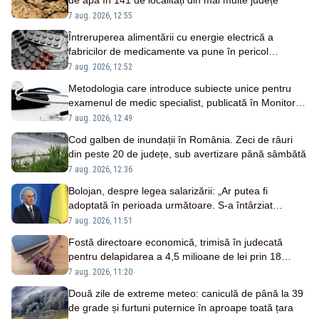
de apă în 141 de localități din mai multe județe
7 aug. 2026, 12:55
Întreruperea alimentării cu energie electrică a
fabricilor de medicamente va pune în pericol
pacienții
7 aug. 2026, 12:52
Metodologia care introduce subiecte unice pentru
examenul de medic specialist, publicată în Monitorul
Oficial
7 aug. 2026, 12:49
Cod galben de inundații în România. Zeci de râuri
din peste 20 de județe, sub avertizare până sâmbătă
7 aug. 2026, 12:36
Bolojan, despre legea salarizării: „Ar putea fi
adoptată în perioada următoare. S-a întârziat
depunerea din cauza unor discursuri iresponsabile în
7 aug. 2026, 11:51
spaţiul public”
Fostă directoare economică, trimisă în judecată
pentru delapidarea a 4,5 milioane de lei prin 18
transferuri bancare
7 aug. 2026, 11:20
Două zile de extreme meteo: caniculă de până la 39
de grade și furtuni puternice în aproape toată țara