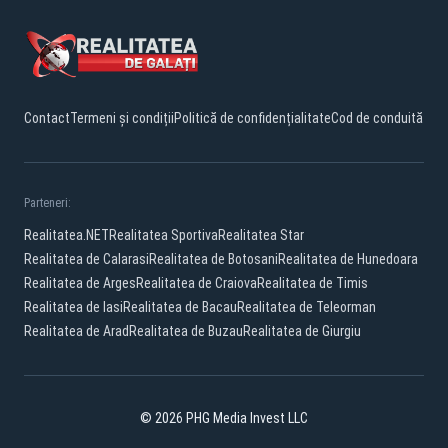
Contact
Termeni și condiții
Politică de confidențialitate
Cod de conduită
Parteneri:
Realitatea.NET
Realitatea Sportiva
Realitatea Star
Realitatea de Calarasi
Realitatea de Botosani
Realitatea de Hunedoara
Realitatea de Arges
Realitatea de Craiova
Realitatea de Timis
Realitatea de Iasi
Realitatea de Bacau
Realitatea de Teleorman
Realitatea de Arad
Realitatea de Buzau
Realitatea de Giurgiu
© 2026 PHG Media Invest LLC
Facebook
YouTube