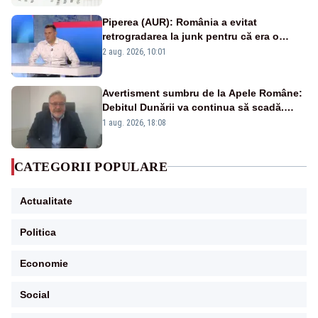
Piperea (AUR): România a evitat
retrogradarea la junk pentru că era o
catastrofă pentru bănci și fondurile de
2 aug. 2026, 10:01
pensii
Avertisment sumbru de la Apele Române:
Debitul Dunării va continua să scadă.
Cernavodă s-ar putea închide în 4 zile
1 aug. 2026, 18:08
CATEGORII POPULARE
Actualitate
Politica
Economie
Social