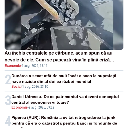
Au închis centralele pe cărbune, acum spun că au
nevoie de ele. Cum se pasează vina în plină criză
Economie
·
1 aug. 2026, 18:11
energetică
2
Dunărea a secat atât de mult încât a scos la suprafață
nave naziste din al doilea război mondial
Social
-
1 aug. 2026, 23:10
3
Daniel Udrescu: De ce patrimoniul va deveni conceptul
central al economiei viitoare?
Economie
-
2 aug. 2026, 09:22
4
Piperea (AUR): România a evitat retrogradarea la junk
pentru că era o catastrofă pentru bănci și fondurile de