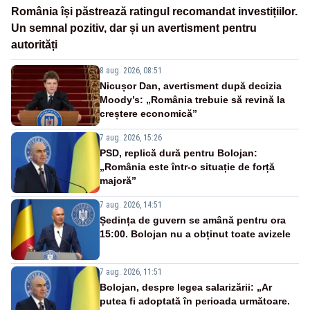
România își păstrează ratingul recomandat investițiilor.
Un semnal pozitiv, dar și un avertisment pentru
autorități
8 aug. 2026, 08:51
Nicușor Dan, avertisment după decizia
Moody’s: „România trebuie să revină la
creștere economică”
7 aug. 2026, 15:26
PSD, replică dură pentru Bolojan:
„România este într-o situație de forță
majoră”
7 aug. 2026, 14:51
Ședința de guvern se amână pentru ora
15:00. Bolojan nu a obținut toate avizele
7 aug. 2026, 11:51
Bolojan, despre legea salarizării: „Ar
putea fi adoptată în perioada următoare.