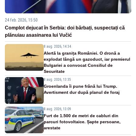
24 feb. 2026, 15:50
Complot dejucat în Serbia: doi bărbați, suspectați că
plănuiau asasinarea lui Vučić
8 aug. 2026, 14:34
Alertă la granița României. O dronă a
explodat lângă un gazoduct, iar premierul
Bulgariei a convocat Consiliul de
Securitate
8 aug. 2026, 13:35
Groenlanda îi pune frână lui Trump.
Avertisment dur după planul de foraj
8 aug. 2026, 13:09
Furt de 1.500 de metri de cabluri din
parcuri fotovoltaice. Șapte persoane,
arestate