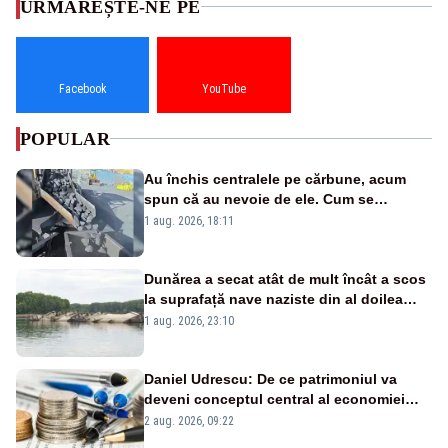
URMĂREȘTE-NE PE
Facebook
YouTube
POPULAR
Au închis centralele pe cărbune, acum
spun că au nevoie de ele. Cum se
pasează vina în plină criză energetică
1 aug. 2026, 18:11
Dunărea a secat atât de mult încât a scos
la suprafață nave naziste din al doilea
război mondial
1 aug. 2026, 23:10
Daniel Udrescu: De ce patrimoniul va
deveni conceptul central al economiei
viitoare?
2 aug. 2026, 09:22