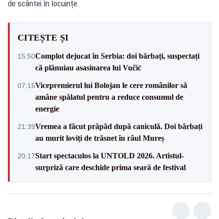
de scântei în locuințe.
CITEȘTE ȘI
Complot dejucat în Serbia: doi bărbați, suspectați
15:50
că plănuiau asasinarea lui Vučić
Vicepremierul lui Bolojan le cere românilor să
07:15
amâne spălatul pentru a reduce consumul de
energie
Vremea a făcut prăpăd după caniculă. Doi bărbați
21:39
au murit loviți de trăsnet în râul Mureș
Start spectaculos la UNTOLD 2026. Artistul-
20:17
surpriză care deschide prima seară de festival