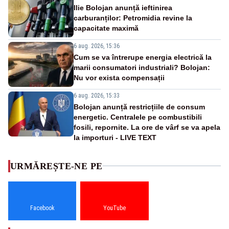
Ilie Bolojan anunță ieftinirea
carburanților: Petromidia revine la
capacitate maximă
6 aug. 2026, 15:36
Cum se va întrerupe energia electrică la
marii consumatori industriali? Bolojan:
Nu vor exista compensații
6 aug. 2026, 15:33
Bolojan anunță restricțiile de consum
energetic. Centralele pe combustibili
fosili, repornite. La ore de vârf se va apela
la importuri - LIVE TEXT
URMĂREȘTE-NE PE
Facebook
YouTube