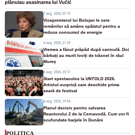
plănuiau asasinarea lui Vučić
7 aug. 2026, 07:15
Vicepremierul lui Bolojan le cere
românilor să amâne spălatul pentru a
reduce consumul de energie
6 aug. 2026, 21:39
Vremea a făcut prăpăd după caniculă. Doi
bărbați au murit loviți de trăsnet în râul
Mureș
6 aug. 2026, 20:17
Start spectaculos la UNTOLD 2026.
Artistul-surpriză care deschide prima
seară de festival
6 aug. 2026, 19:56
Planul decisiv pentru salvarea
Reactorului 2 de la Cernavodă. Cum vor fi
scufundate barjele în Dunăre
POLITICA