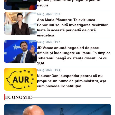
aprobă planurile de pregătire pentru
riscuri
6 aug. 2026, 15:18
Ana Maria Păcuraru: Televiziunea
Poporului solicită investigarea deciziilor
luate în această perioadă de criză
enegetică
6 aug. 2026, 11:27
JD Vance anunță negocieri de pace
dificile și îndelungate cu Iranul, în timp ce
Teheranul neagă existența discuțiilor cu
SUA
6 aug. 2026, 11:24
Nicușor Dan, suspendat pentru că nu
propune un nume de prim-ministru, așa
cum prevede Constituția!
ECONOMIE