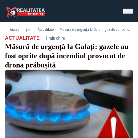
Acasă
Știri
Actualitate
Măsură de urgență la Galați: gazele au fost oprite după incendiul provocat de drona prăbușită
·
ACTUALITATE
1 min citire
Măsură de urgență la Galați: gazele au
fost oprite după incendiul provocat de
drona prăbușită