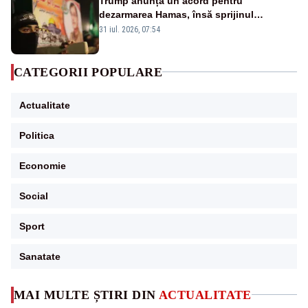
Trump anunță un acord pentru
dezarmarea Hamas, însă sprijinul
Israelului rămâne incert
31 iul. 2026, 07:54
CATEGORII POPULARE
Actualitate
Politica
Economie
Social
Sport
Sanatate
MAI MULTE ȘTIRI DIN
ACTUALITATE