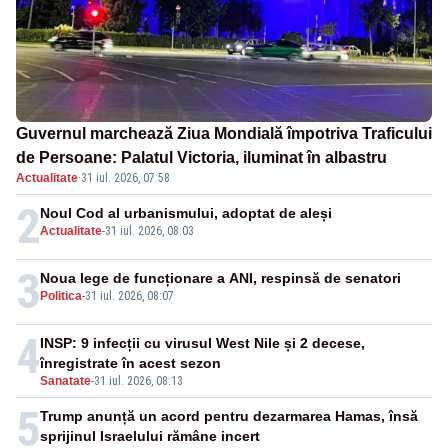
Guvernul marchează Ziua Mondială împotriva Traficului
de Persoane: Palatul Victoria, iluminat în albastru
Actualitate
·
31 iul. 2026, 07:58
2
Noul Cod al urbanismului, adoptat de aleși
Actualitate
-
31 iul. 2026, 08:03
3
Noua lege de funcționare a ANI, respinsă de senatori
Politica
-
31 iul. 2026, 08:07
4
INSP: 9 infecții cu virusul West Nile și 2 decese,
înregistrate în acest sezon
Sanatate
-
31 iul. 2026, 08:13
5
Trump anunță un acord pentru dezarmarea Hamas, însă
sprijinul Israelului rămâne incert