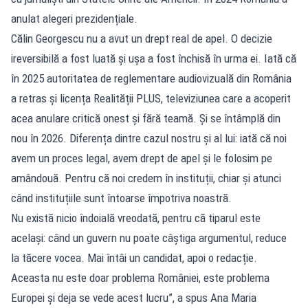
anulat alegeri prezidențiale.
Călin Georgescu nu a avut un drept real de apel. O decizie
ireversibilă a fost luată și ușa a fost închisă în urma ei. Iată că
în 2025 autoritatea de reglementare audiovizuală din România
a retras și licența Realității PLUS, televiziunea care a acoperit
acea anulare critică onest și fără teamă. Și se întâmplă din
nou în 2026. Diferența dintre cazul nostru și al lui: iată că noi
avem un proces legal, avem drept de apel și le folosim pe
amândouă. Pentru că noi credem în instituții, chiar și atunci
când instituțiile sunt întoarse împotriva noastră.
Nu există nicio îndoială vreodată, pentru că tiparul este
același: când un guvern nu poate câștiga argumentul, reduce
la tăcere vocea. Mai întâi un candidat, apoi o redacție.
Aceasta nu este doar problema României, este problema
Europei și deja se vede acest lucru”, a spus Ana Maria