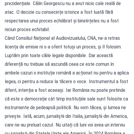
prezidențiale. Călin Georgescu nu a avut nicio cale reală de
atac. O decizie cu consecințe istorice a fost luată fără
respectarea unui proces echilibrat și bineînțeles nu a fost
niciun proces echitabil.
Când Consiliul Național al Audiovizualului, CNA, ne-a retras
licența de emisie ni s-a oferit totuși un proces, și îl folosim.
Luptăm prin toate căile legale disponibile. Dar această
diferență nu trebuie să ascundă ceea ce este comun în
ambele cazuri o instituție română a acționat nu pentru a aplica
legea, ci pentru a reduce la tăcere o voce. Instrumentul a fost
diferit, intenția a fost aceeași. Iar România nu poate pretinde
că este o democrație cât timp instituțiile sale sunt folosite ca
instrumente de pedeapsă politică. Nu vom tăcea, și lumea ne
privește. Iată, acum, jurnaliștii din Italia, jurnaliștii din America,
care ne-au preluat cazul. Nu uitați că luni voi avea un interviu
cu jurnaliști din Statele Unite ale Americii. În 2024 România a