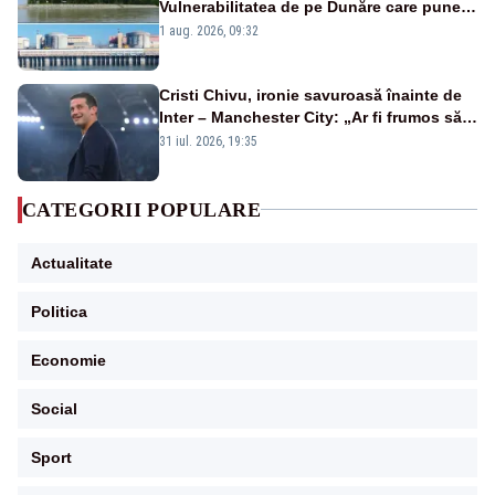
Vulnerabilitatea de pe Dunăre care pune
în pericol Centrala Cernavodă era
1 aug. 2026, 09:32
cunoscută de pe vremea lui Ceaușescu
Cristi Chivu, ironie savuroasă înainte de
Inter – Manchester City: „Ar fi frumos să
mai cumpărați și de la noi”
31 iul. 2026, 19:35
CATEGORII POPULARE
Actualitate
Politica
Economie
Social
Sport