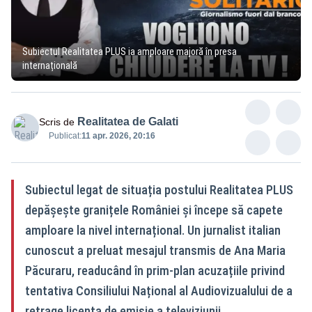
Subiectul Realitatea PLUS ia amploare majoră în presa
internațională
Realitatea de Galati
Scris de
Publicat:
11 apr. 2026, 20:16
Subiectul legat de situația postului Realitatea PLUS
depășește granițele României și începe să capete
amploare la nivel internațional. Un jurnalist italian
cunoscut a preluat mesajul transmis de Ana Maria
Păcuraru, readucând în prim-plan acuzațiile privind
tentativa Consiliului Național al Audiovizualului de a
retrage licența de emisie a televiziunii.