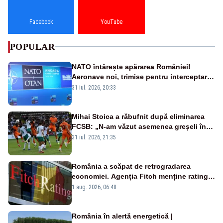
Facebook
YouTube
POPULAR
NATO întărește apărarea României!
Aeronave noi, trimise pentru interceptarea
și distrugerea dronelor
31 iul. 2026, 20:33
Mihai Stoica a răbufnit după eliminarea
FCSB: „N-am văzut asemenea greșeli în
190 de meciuri europene”
31 iul. 2026, 21:35
România a scăpat de retrogradarea
economiei. Agenția Fitch menține ratingul
„BBB-” cu perspectivă negativă
1 aug. 2026, 06:48
România în alertă energetică |