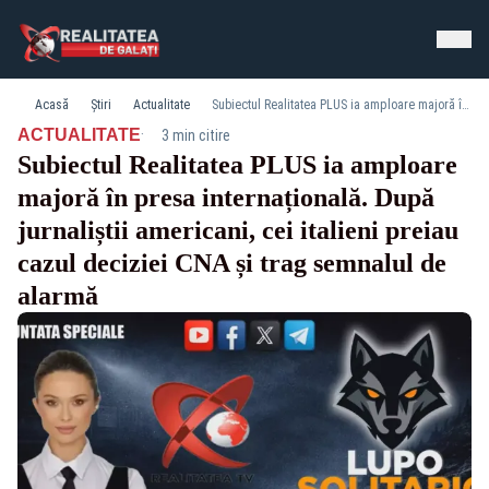
Acasă
Știri
Actualitate
Subiectul Realitatea PLUS ia amploare majoră în presa internațională. După jurnaliștii americani, cei italieni preiau cazul deciziei CNA și trag semnalul de alarmă
·
ACTUALITATE
3 min citire
Subiectul Realitatea PLUS ia amploare
majoră în presa internațională. După
jurnaliștii americani, cei italieni preiau
cazul deciziei CNA și trag semnalul de
alarmă