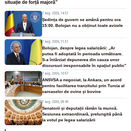
situație de forță majoră”
7 aug. 2026, 14:51
Ședința de guvern se amână pentru ora
15:00. Bolojan nu a obținut toate avizele
7 aug. 2026, 11:51
Bolojan, despre legea salarizării: „Ar
putea fi adoptată în perioada următoare.
S-a întârziat depunerea din cauza unor
discursuri iresponsabile în spaţiul public”
7 aug. 2026, 10:57
ANSVSA a negociat, la Ankara, un acord
pentru facilitarea tranzitului prin Turcia al
carcaselor de ovine și bovine
7 aug. 2026, 09:49
Senatorii și deputații rămân la muncă.
Sesiunea extraordinară, prelungită până
la votul pe legea salarizării