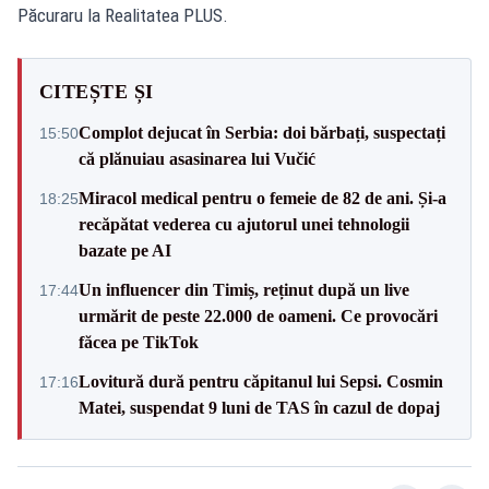
Păcuraru la Realitatea PLUS.
CITEȘTE ȘI
Complot dejucat în Serbia: doi bărbați, suspectați
15:50
că plănuiau asasinarea lui Vučić
Miracol medical pentru o femeie de 82 de ani. Și-a
18:25
recăpătat vederea cu ajutorul unei tehnologii
bazate pe AI
Un influencer din Timiș, reținut după un live
17:44
urmărit de peste 22.000 de oameni. Ce provocări
făcea pe TikTok
Lovitură dură pentru căpitanul lui Sepsi. Cosmin
17:16
Matei, suspendat 9 luni de TAS în cazul de dopaj