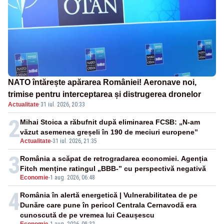
NATO întărește apărarea României! Aeronave noi,
trimise pentru interceptarea și distrugerea dronelor
Actualitate
·
31 iul. 2026, 20:33
2
Mihai Stoica a răbufnit după eliminarea FCSB: „N-am
văzut asemenea greșeli în 190 de meciuri europene”
Actualitate
-
31 iul. 2026, 21:35
3
România a scăpat de retrogradarea economiei. Agenția
Fitch menține ratingul „BBB-” cu perspectivă negativă
Economie
-
1 aug. 2026, 06:48
4
România în alertă energetică | Vulnerabilitatea de pe
Dunăre care pune în pericol Centrala Cernavodă era
cunoscută de pe vremea lui Ceaușescu