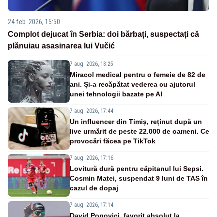
24 feb. 2026, 15:50
Complot dejucat în Serbia: doi bărbați, suspectați că
plănuiau asasinarea lui Vučić
7 aug. 2026, 18:25
Miracol medical pentru o femeie de 82 de
ani. Și-a recăpătat vederea cu ajutorul
unei tehnologii bazate pe AI
7 aug. 2026, 17:44
Un influencer din Timiș, reținut după un
live urmărit de peste 22.000 de oameni. Ce
provocări făcea pe TikTok
7 aug. 2026, 17:16
Lovitură dură pentru căpitanul lui Sepsi.
Cosmin Matei, suspendat 9 luni de TAS în
cazul de dopaj
7 aug. 2026, 17:14
David Popovici, favorit absolut la