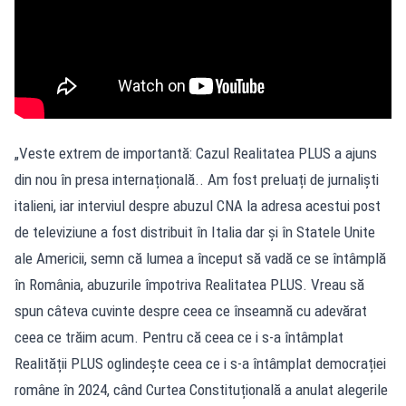
„Veste extrem de importantă: Cazul Realitatea PLUS a ajuns
din nou în presa internațională.. Am fost preluați de jurnaliști
italieni, iar interviul despre abuzul CNA la adresa acestui post
de televiziune a fost distribuit în Italia dar și în Statele Unite
ale Americii, semn că lumea a început să vadă ce se întâmplă
în România, abuzurile împotriva Realitatea PLUS. Vreau să
spun câteva cuvinte despre ceea ce înseamnă cu adevărat
ceea ce trăim acum. Pentru că ceea ce i s-a întâmplat
Realității PLUS oglindește ceea ce i s-a întâmplat democrației
române în 2024, când Curtea Constituțională a anulat alegerile