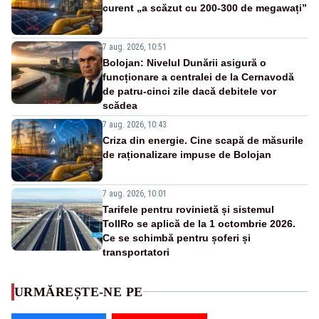
curent „a scăzut cu 200-300 de megawați”
7 aug. 2026, 10:51
Bolojan: Nivelul Dunării asigură o
funcționare a centralei de la Cernavodă
de patru-cinci zile dacă debitele vor
scădea
7 aug. 2026, 10:43
Criza din energie. Cine scapă de măsurile
de raționalizare impuse de Bolojan
7 aug. 2026, 10:01
Tarifele pentru rovinietă și sistemul
TollRo se aplică de la 1 octombrie 2026.
Ce se schimbă pentru șoferi și
transportatori
URMĂREȘTE-NE PE