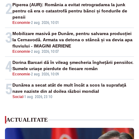
2
Piperea (AUR): România a evitat retrogradarea la junk
pentru că era o catastrofă pentru bănci și fondurile de
pensii
Economie
-
2 aug. 2026, 10:01
3
Mobilizare masivă pe Dunăre, pentru salvarea producției
la Cernavodă. Armata va detona o stâncă și va devia apa
fluviului - IMAGINI AERIENE
Economie
-
2 aug. 2026, 10:07
4
Dorina Barcari dă în vileag șmecheria înghețării pensiilor.
Sumele uriașe pierdute de fiecare român
Economie
-
2 aug. 2026, 10:09
5
Dunărea a secat atât de mult încât a scos la suprafață
nave naziste din al doilea război mondial
Social
-
1 aug. 2026, 23:10
ACTUALITATE