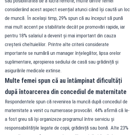
sau posibilitatea de a lucra remote, multe dintre femei
considerând acest aspect esențial atunci când își caută un loc
de muncă. În același timp, 29% spun că au început să pună
mai mult accent pe stabilitate decât pe promovări rapide, iar
pentru 18% salariul a devenit și mai important din cauza
creșterii cheltuielilor. Printre alte criterii considerate
importante se numără un manager înțelegător, lipsa orelor
suplimentare, apropierea sediului de casă sau grădiniță și
asigurările medicale extinse.
Multe femei spun că au întâmpinat dificultăți
după întoarcerea din concediul de maternitate
Respondentele spun că revenirea la muncă după concediul de
maternitate a venit cu numeroase provocări. 44% afirmă că le-
a fost greu să își organizeze programul între serviciu și
responsabilitățile legate de copii, grădiniță sau bonă. Alte 23%