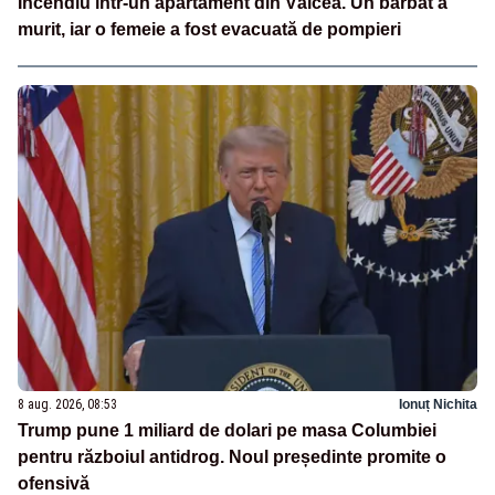
Incendiu într-un apartament din Vâlcea. Un bărbat a
murit, iar o femeie a fost evacuată de pompieri
8 aug. 2026, 08:53
Ionuț Nichita
Trump pune 1 miliard de dolari pe masa Columbiei
pentru războiul antidrog. Noul președinte promite o
ofensivă