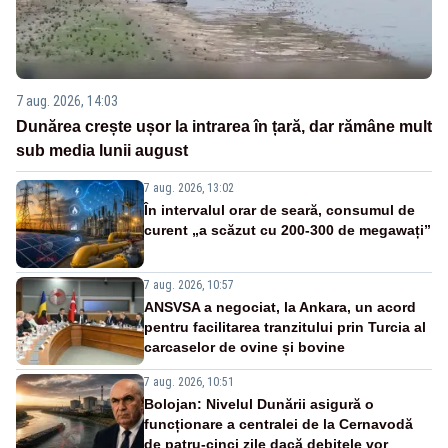
7 aug. 2026, 14:03
Dunărea crește ușor la intrarea în țară, dar rămâne mult
sub media lunii august
7 aug. 2026, 13:02
În intervalul orar de seară, consumul de
curent „a scăzut cu 200-300 de megawați”
7 aug. 2026, 10:57
ANSVSA a negociat, la Ankara, un acord
pentru facilitarea tranzitului prin Turcia al
carcaselor de ovine și bovine
7 aug. 2026, 10:51
Bolojan: Nivelul Dunării asigură o
funcționare a centralei de la Cernavodă
de patru-cinci zile dacă debitele vor