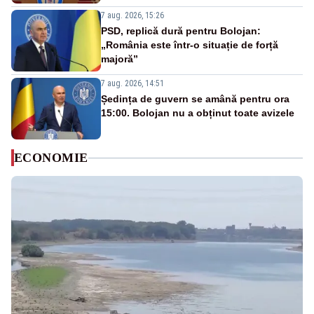
7 aug. 2026, 15:26
PSD, replică dură pentru Bolojan:
„România este într-o situație de forță
majoră”
7 aug. 2026, 14:51
Ședința de guvern se amână pentru ora
15:00. Bolojan nu a obținut toate avizele
ECONOMIE