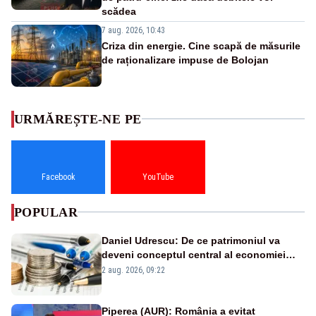
scădea
7 aug. 2026, 10:43
Criza din energie. Cine scapă de măsurile
de raționalizare impuse de Bolojan
URMĂREȘTE-NE PE
Facebook
YouTube
POPULAR
Daniel Udrescu: De ce patrimoniul va
deveni conceptul central al economiei
viitoare?
2 aug. 2026, 09:22
Piperea (AUR): România a evitat