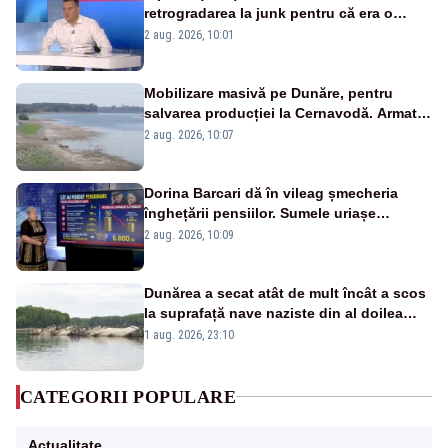
retrogradarea la junk pentru că era o
catastrofă pentru bănci și fondurile de
2 aug. 2026, 10:01
pensii
Mobilizare masivă pe Dunăre, pentru
salvarea producției la Cernavodă. Armata
va detona o stâncă și va devia apa
2 aug. 2026, 10:07
fluviului - IMAGINI AERIENE
Dorina Barcari dă în vileag șmecheria
înghețării pensiilor. Sumele uriașe
pierdute de fiecare român
2 aug. 2026, 10:09
Dunărea a secat atât de mult încât a scos
la suprafață nave naziste din al doilea
război mondial
1 aug. 2026, 23:10
CATEGORII POPULARE
Actualitate