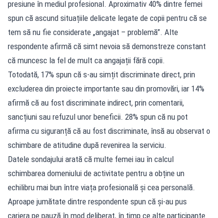
presiune în mediul profesional. Aproximativ 40% dintre femei
spun că ascund situațiile delicate legate de copii pentru că se
tem să nu fie considerate „angajat – problemă”. Alte
respondente afirmă că simt nevoia să demonstreze constant
că muncesc la fel de mult ca angajații fără copii.
Totodată, 17% spun că s-au simțit discriminate direct, prin
excluderea din proiecte importante sau din promovări, iar 14%
afirmă că au fost discriminate indirect, prin comentarii,
sancțiuni sau refuzul unor beneficii. 28% spun că nu pot
afirma cu siguranță că au fost discriminate, însă au observat o
schimbare de atitudine după revenirea la serviciu.
Datele sondajului arată că multe femei iau în calcul
schimbarea domeniului de activitate pentru a obține un
echilibru mai bun între viața profesională și cea personală.
Aproape jumătate dintre respondente spun că și-au pus
cariera pe pauză în mod deliberat, în timp ce alte participante