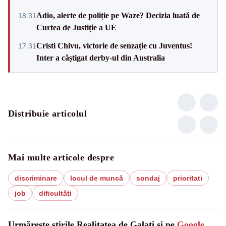
Adio, alerte de poliție pe Waze? Decizia luată de
18:31
Curtea de Justiție a UE
Cristi Chivu, victorie de senzație cu Juventus!
17:31
Inter a câștigat derby-ul din Australia
Distribuie articolul
Mai multe articole despre
discriminare
locul de muncă
sondaj
prioritati
job
dificultăţi
Urmărește știrile Realitatea de Galati și pe
Google