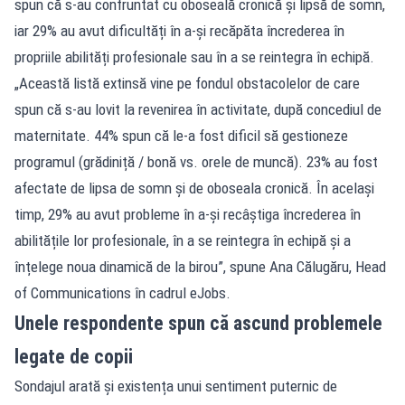
spun că s-au confruntat cu oboseală cronică și lipsă de somn,
iar 29% au avut dificultăți în a-și recăpăta încrederea în
propriile abilități profesionale sau în a se reintegra în echipă.
„Această listă extinsă vine pe fondul obstacolelor de care
spun că s-au lovit la revenirea în activitate, după concediul de
maternitate. 44% spun că le-a fost dificil să gestioneze
programul (grădiniță / bonă vs. orele de muncă). 23% au fost
afectate de lipsa de somn și de oboseala cronică. În același
timp, 29% au avut probleme în a-și recâștiga încrederea în
abilitățile lor profesionale, în a se reintegra în echipă și a
înțelege noua dinamică de la birou”, spune Ana Călugăru, Head
of Communications în cadrul eJobs.
Unele respondente spun că ascund problemele
legate de copii
Sondajul arată și existența unui sentiment puternic de