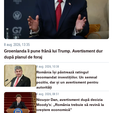
8 aug. 2026, 13:35
Groenlanda îi pune frână lui Trump. Avertisment dur
după planul de foraj
8 aug. 2026, 10:38
România își păstrează ratingul
recomandat investițiilor. Un semnal
pozitiv, dar și un avertisment pentru
autorități
8 aug. 2026, 08:51
Nicușor Dan, avertisment după decizia
Moody’s: „România trebuie să revină la
creștere economică”