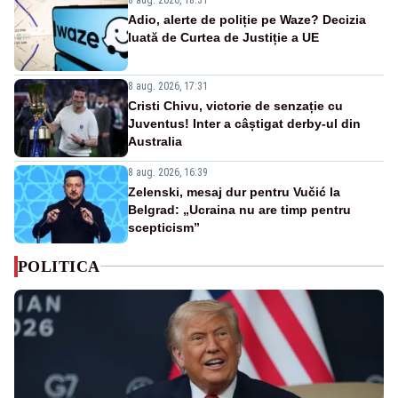
Adio, alerte de poliție pe Waze? Decizia
luată de Curtea de Justiție a UE
8 aug. 2026, 17:31
Cristi Chivu, victorie de senzație cu
Juventus! Inter a câștigat derby-ul din
Australia
8 aug. 2026, 16:39
Zelenski, mesaj dur pentru Vučić la
Belgrad: „Ucraina nu are timp pentru
scepticism”
POLITICA