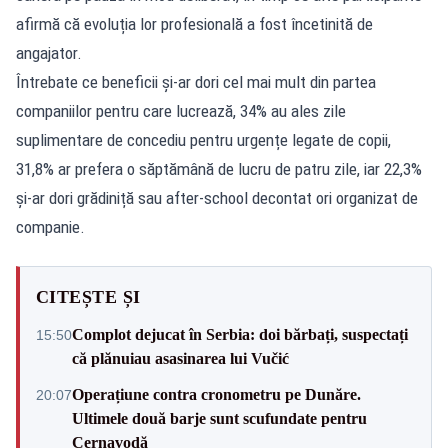
afirmă că evoluția lor profesională a fost încetinită de
angajator.
Întrebate ce beneficii și-ar dori cel mai mult din partea
companiilor pentru care lucrează, 34% au ales zile
suplimentare de concediu pentru urgențe legate de copii,
31,8% ar prefera o săptămână de lucru de patru zile, iar 22,3%
și-ar dori grădiniță sau after-school decontat ori organizat de
companie.
CITEȘTE ȘI
Complot dejucat în Serbia: doi bărbați, suspectați
15:50
că plănuiau asasinarea lui Vučić
Operațiune contra cronometru pe Dunăre.
20:07
Ultimele două barje sunt scufundate pentru
Cernavodă