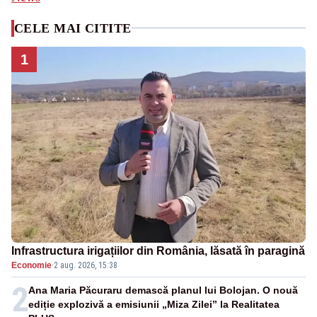
CELE MAI CITITE
1
Infrastructura irigațiilor din România, lăsată în paragină
Economie
·
2 aug. 2026, 15:38
2
Ana Maria Păcuraru demască planul lui Bolojan. O nouă
ediție explozivă a emisiunii „Miza Zilei” la Realitatea