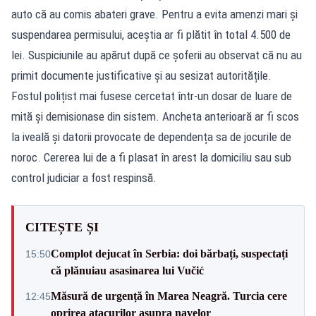
auto că au comis abateri grave. Pentru a evita amenzi mari și
suspendarea permisului, aceștia ar fi plătit în total 4.500 de
lei. Suspiciunile au apărut după ce șoferii au observat că nu au
primit documente justificative și au sesizat autoritățile.
Fostul polițist mai fusese cercetat într-un dosar de luare de
mită și demisionase din sistem. Ancheta anterioară ar fi scos
la iveală și datorii provocate de dependența sa de jocurile de
noroc. Cererea lui de a fi plasat în arest la domiciliu sau sub
control judiciar a fost respinsă.
CITEȘTE ȘI
Complot dejucat în Serbia: doi bărbați, suspectați
15:50
că plănuiau asasinarea lui Vučić
Măsură de urgență în Marea Neagră. Turcia cere
12:45
oprirea atacurilor asupra navelor