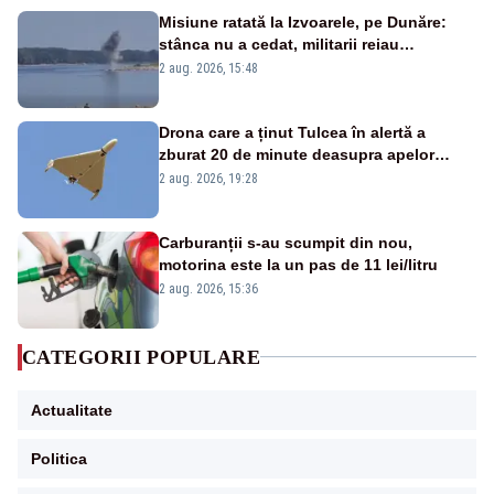
Misiune ratată la Izvoarele, pe Dunăre:
stânca nu a cedat, militarii reiau
detonările luni – VIDEO
2 aug. 2026, 15:48
Drona care a ținut Tulcea în alertă a
zburat 20 de minute deasupra apelor
României. Au fost ridicate două F-16
2 aug. 2026, 19:28
Carburanții s-au scumpit din nou,
motorina este la un pas de 11 lei/litru
2 aug. 2026, 15:36
CATEGORII POPULARE
Actualitate
Politica