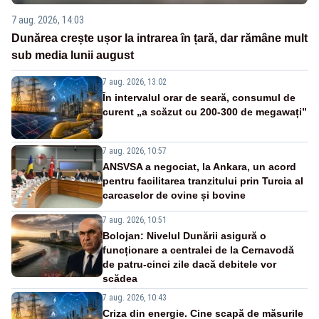
7 aug. 2026, 14:03
Dunărea crește ușor la intrarea în țară, dar rămâne mult
sub media lunii august
7 aug. 2026, 13:02
În intervalul orar de seară, consumul de
curent „a scăzut cu 200-300 de megawați”
7 aug. 2026, 10:57
ANSVSA a negociat, la Ankara, un acord
pentru facilitarea tranzitului prin Turcia al
carcaselor de ovine și bovine
7 aug. 2026, 10:51
Bolojan: Nivelul Dunării asigură o
funcționare a centralei de la Cernavodă
de patru-cinci zile dacă debitele vor
scădea
7 aug. 2026, 10:43
Criza din energie. Cine scapă de măsurile