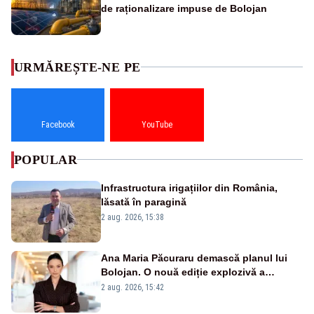
de raționalizare impuse de Bolojan
URMĂREȘTE-NE PE
Facebook
YouTube
POPULAR
Infrastructura irigațiilor din România,
lăsată în paragină
2 aug. 2026, 15:38
Ana Maria Păcuraru demască planul lui
Bolojan. O nouă ediție explozivă a
emisiunii „Miza Zilei” la Realitatea PLUS
2 aug. 2026, 15:42