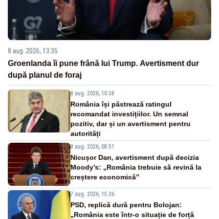
8 aug. 2026, 13:35
Groenlanda îi pune frână lui Trump. Avertisment dur
după planul de foraj
8 aug. 2026, 10:38
România își păstrează ratingul
recomandat investițiilor. Un semnal
pozitiv, dar și un avertisment pentru
autorități
8 aug. 2026, 08:51
Nicușor Dan, avertisment după decizia
Moody’s: „România trebuie să revină la
creștere economică”
7 aug. 2026, 15:26
PSD, replică dură pentru Bolojan:
„România este într-o situație de forță