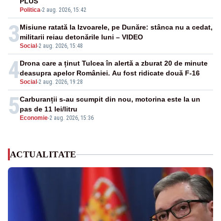
PLUS
Politica
-
2 aug. 2026, 15:42
3
Misiune ratată la Izvoarele, pe Dunăre: stânca nu a cedat,
militarii reiau detonările luni – VIDEO
Social
-
2 aug. 2026, 15:48
4
Drona care a ținut Tulcea în alertă a zburat 20 de minute
deasupra apelor României. Au fost ridicate două F-16
Social
-
2 aug. 2026, 19:28
5
Carburanții s-au scumpit din nou, motorina este la un
pas de 11 lei/litru
Economie
-
2 aug. 2026, 15:36
ACTUALITATE