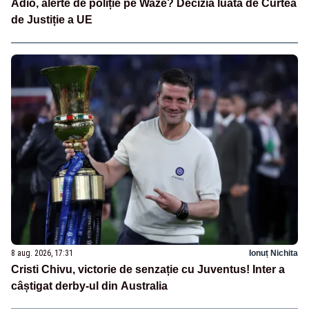
Adio, alerte de poliție pe Waze? Decizia luată de Curtea
de Justiție a UE
8 aug. 2026, 17:31
Ionuț Nichita
Cristi Chivu, victorie de senzație cu Juventus! Inter a
câștigat derby-ul din Australia