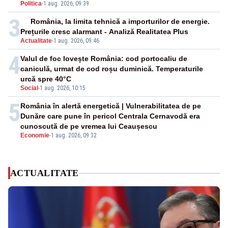
Politica
-
1 aug. 2026, 09:39
3
România, la limita tehnică a importurilor de energie.
Prețurile cresc alarmant - Analiză Realitatea Plus
Actualitate
-
1 aug. 2026, 09:46
4
Valul de foc lovește România: cod portocaliu de
caniculă, urmat de cod roșu duminică. Temperaturile
urcă spre 40°C
Social
-
1 aug. 2026, 10:15
5
România în alertă energetică | Vulnerabilitatea de pe
Dunăre care pune în pericol Centrala Cernavodă era
cunoscută de pe vremea lui Ceaușescu
Economie
-
1 aug. 2026, 09:32
ACTUALITATE