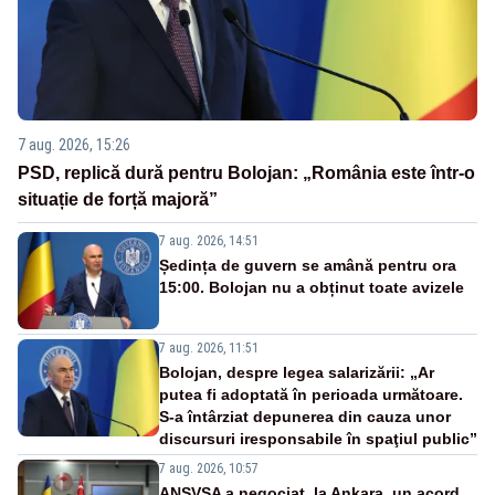
7 aug. 2026, 15:26
PSD, replică dură pentru Bolojan: „România este într-o
situație de forță majoră”
7 aug. 2026, 14:51
Ședința de guvern se amână pentru ora
15:00. Bolojan nu a obținut toate avizele
7 aug. 2026, 11:51
Bolojan, despre legea salarizării: „Ar
putea fi adoptată în perioada următoare.
S-a întârziat depunerea din cauza unor
discursuri iresponsabile în spaţiul public”
7 aug. 2026, 10:57
ANSVSA a negociat, la Ankara, un acord