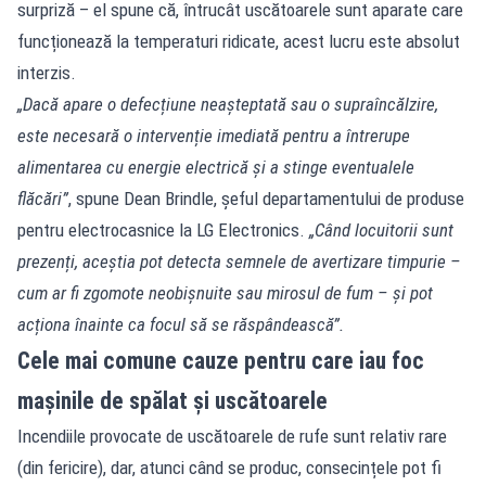
surpriză – el spune că, întrucât uscătoarele sunt aparate care
funcționează la temperaturi ridicate, acest lucru este absolut
interzis.
„Dacă apare o defecțiune neașteptată sau o supraîncălzire,
este necesară o intervenție imediată pentru a întrerupe
alimentarea cu energie electrică și a stinge eventualele
flăcări”
, spune Dean Brindle, șeful departamentului de produse
pentru electrocasnice la LG Electronics.
„Când locuitorii sunt
prezenți, aceștia pot detecta semnele de avertizare timpurie –
cum ar fi zgomote neobișnuite sau mirosul de fum – și pot
acționa înainte ca focul să se răspândească”.
Cele mai comune cauze pentru care iau foc
mașinile de spălat și uscătoarele
Incendiile provocate de uscătoarele de rufe sunt relativ rare
(din fericire), dar, atunci când se produc, consecințele pot fi