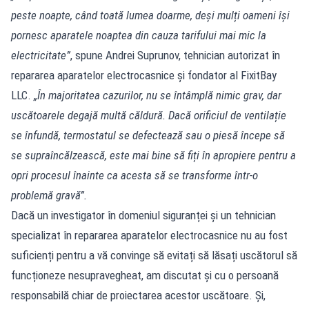
peste noapte, când toată lumea doarme, deși mulți oameni își
pornesc aparatele noaptea din cauza tarifului mai mic la
electricitate”
, spune Andrei Suprunov, tehnician autorizat în
repararea aparatelor electrocasnice și fondator al FixitBay
LLC.
„În majoritatea cazurilor, nu se întâmplă nimic grav, dar
uscătoarele degajă multă căldură. Dacă orificiul de ventilație
se înfundă, termostatul se defectează sau o piesă începe să
se supraîncălzească, este mai bine să fiți în apropiere pentru a
opri procesul înainte ca acesta să se transforme într-o
problemă gravă”.
Dacă un investigator în domeniul siguranței și un tehnician
specializat în repararea aparatelor electrocasnice nu au fost
suficienți pentru a vă convinge să evitați să lăsați uscătorul să
funcționeze nesupravegheat, am discutat și cu o persoană
responsabilă chiar de proiectarea acestor uscătoare. Și,