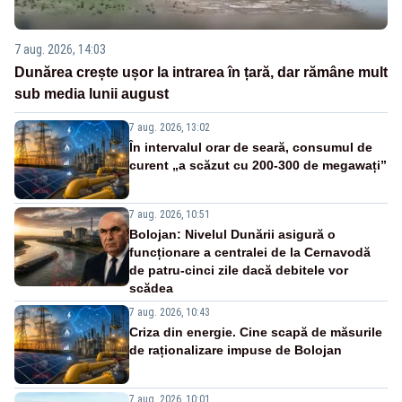
7 aug. 2026, 14:03
Dunărea crește ușor la intrarea în țară, dar rămâne mult
sub media lunii august
7 aug. 2026, 13:02
În intervalul orar de seară, consumul de
curent „a scăzut cu 200-300 de megawați”
7 aug. 2026, 10:51
Bolojan: Nivelul Dunării asigură o
funcționare a centralei de la Cernavodă
de patru-cinci zile dacă debitele vor
scădea
7 aug. 2026, 10:43
Criza din energie. Cine scapă de măsurile
de raționalizare impuse de Bolojan
7 aug. 2026, 10:01