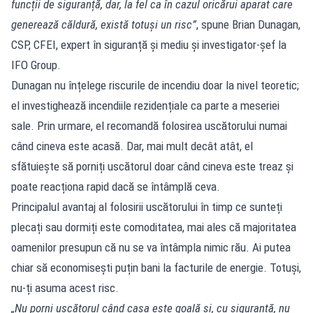
funcții de siguranță, dar, la fel ca în cazul oricărui aparat care
generează căldură, există totuși un risc”
, spune Brian Dunagan,
CSP, CFEI, expert în siguranță și mediu și investigator-șef la
IFO Group.
Dunagan nu înțelege riscurile de incendiu doar la nivel teoretic;
el investighează incendiile rezidențiale ca parte a meseriei
sale. Prin urmare, el recomandă folosirea uscătorului numai
când cineva este acasă. Dar, mai mult decât atât, el
sfătuiește să porniți uscătorul doar când cineva este treaz și
poate reacționa rapid dacă se întâmplă ceva.
Principalul avantaj al folosirii uscătorului în timp ce sunteți
plecați sau dormiți este comoditatea, mai ales că majoritatea
oamenilor presupun că nu se va întâmpla nimic rău. Ai putea
chiar să economisești puțin bani la facturile de energie. Totuși,
nu-ți asuma acest risc.
„Nu porni uscătorul când casa este goală și, cu siguranță, nu