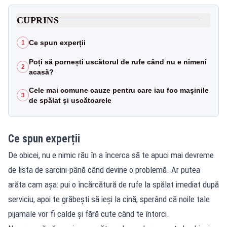
CUPRINS
Ce spun experții
1
Poți să pornești uscătorul de rufe când nu e nimeni
2
acasă?
Cele mai comune cauze pentru care iau foc mașinile
3
de spălat și uscătoarele
Ce spun experții
De obicei, nu e nimic rău în a încerca să te apuci mai devreme
de lista de sarcini-până când devine o problemă. Ar putea
arăta cam așa: pui o încărcătură de rufe la spălat imediat după
serviciu, apoi te grăbești să ieși la cină, sperând că noile tale
pijamale vor fi calde și fără cute când te întorci.