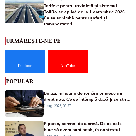
Tarifele pentru rovinietă și sistemul
TollRo se aplică de la 1 octombrie 2026.
Ce se schimbă pentru șoferi și
transportatori
URMĂREȘTE-NE PE
Facebook
YouTube
POPULAR
De azi, milioane de români primesc un
drept nou. Ce se întâmplă dacă ți se strică
un produs
1 aug. 2026, 09:37
Piperea, semnal de alarmă. De ce este
bine să avem bani cash, în contextul
alertei energetice?