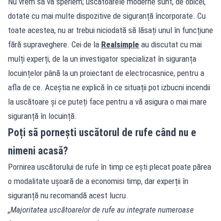
Nu vrem să vă speriem; uscătoarele moderne sunt, de obicei,
dotate cu mai multe dispozitive de siguranță încorporate. Cu
toate acestea, nu ar trebui niciodată să lăsați unul în funcțiune
fără supraveghere. Cei de la
Realsimple
au discutat cu mai
mulți experți, de la un investigator specializat în siguranța
locuințelor până la un proiectant de electrocasnice, pentru a
afla de ce. Aceștia ne explică în ce situații pot izbucni incendii
la uscătoare și ce puteți face pentru a vă asigura o mai mare
siguranță în locuință.
Poți să pornești uscătorul de rufe când nu e
nimeni acasă?
Pornirea uscătorului de rufe în timp ce ești plecat poate părea
o modalitate ușoară de a economisi timp, dar experții în
siguranță nu recomandă acest lucru.
„Majoritatea uscătoarelor de rufe au integrate numeroase