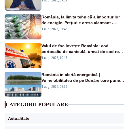
1 aug. 2026, 09:39
România, la limita tehnică a importurilor
de energie. Prețurile cresc alarmant -
Analiză Realitatea Plus
1 aug. 2026, 09:46
Valul de foc lovește România: cod
portocaliu de caniculă, urmat de cod roșu
duminică. Temperaturile urcă spre 40°C
1 aug. 2026, 10:15
România în alertă energetică |
Vulnerabilitatea de pe Dunăre care pune
în pericol Centrala Cernavodă era
1 aug. 2026, 09:32
cunoscută de pe vremea lui Ceaușescu
CATEGORII POPULARE
Actualitate