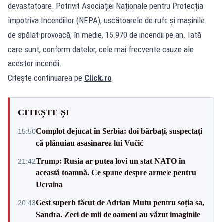
devastatoare. Potrivit Asociației Naționale pentru Protecția
împotriva Incendiilor (NFPA), uscătoarele de rufe și mașinile
de spălat provoacă, în medie, 15.970 de incendii pe an. Iată
care sunt, conform datelor, cele mai frecvente cauze ale
acestor incendii.
Citește continuarea pe
Click.ro
CITEȘTE ȘI
Complot dejucat în Serbia: doi bărbați, suspectați
15:50
că plănuiau asasinarea lui Vučić
Trump: Rusia ar putea lovi un stat NATO în
21:42
această toamnă. Ce spune despre armele pentru
Ucraina
Gest superb făcut de Adrian Mutu pentru soția sa,
20:43
Sandra. Zeci de mii de oameni au văzut imaginile