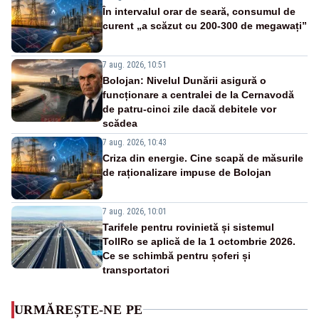
În intervalul orar de seară, consumul de
curent „a scăzut cu 200-300 de megawați”
7 aug. 2026, 10:51
Bolojan: Nivelul Dunării asigură o
funcționare a centralei de la Cernavodă
de patru-cinci zile dacă debitele vor
scădea
7 aug. 2026, 10:43
Criza din energie. Cine scapă de măsurile
de raționalizare impuse de Bolojan
7 aug. 2026, 10:01
Tarifele pentru rovinietă și sistemul
TollRo se aplică de la 1 octombrie 2026.
Ce se schimbă pentru șoferi și
transportatori
URMĂREȘTE-NE PE