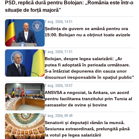
PSD, replică dură pentru Bolojan: „România este într-o
situație de forță majoră”
7 aug. 2026, 14:51
Ședința de guvern se amână pentru ora
15:00. Bolojan nu a obținut toate avizele
7 aug. 2026, 11:51
Bolojan, despre legea salarizării: „Ar
putea fi adoptată în perioada următoare.
S-a întârziat depunerea din cauza unor
discursuri iresponsabile în spaţiul public”
7 aug. 2026, 10:57
ANSVSA a negociat, la Ankara, un acord
pentru facilitarea tranzitului prin Turcia al
carcaselor de ovine și bovine
7 aug. 2026, 09:49
Senatorii și deputații rămân la muncă.
Sesiunea extraordinară, prelungită până
la votul pe legea salarizării