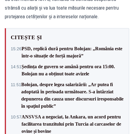
strânsă cu aliații și va lua toate măsurile necesare pentru
protejarea cetățenilor și a intereselor naționale.
CITEȘTE ȘI
PSD, replică dură pentru Bolojan: „România este
15:26
într-o situație de forță majoră”
Ședința de guvern se amână pentru ora 15:00.
14:51
Bolojan nu a obținut toate avizele
Bolojan, despre legea salarizării: „Ar putea fi
11:51
adoptată în perioada următoare. S-a întârziat
depunerea din cauza unor discursuri iresponsabile
în spaţiul public”
ANSVSA a negociat, la Ankara, un acord pentru
10:57
facilitarea tranzitului prin Turcia al carcaselor de
ovine și bovine