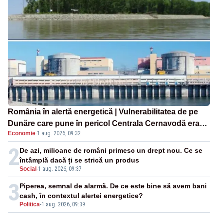
România în alertă energetică | Vulnerabilitatea de pe
Dunăre care pune în pericol Centrala Cernavodă era
Economie
·
1 aug. 2026, 09:32
cunoscută de pe vremea lui Ceaușescu
2
De azi, milioane de români primesc un drept nou. Ce se
întâmplă dacă ți se strică un produs
Social
-
1 aug. 2026, 09:37
3
Piperea, semnal de alarmă. De ce este bine să avem bani
cash, în contextul alertei energetice?
Politica
-
1 aug. 2026, 09:39