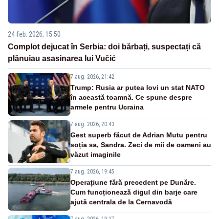
24 feb. 2026, 15:50
Complot dejucat în Serbia: doi bărbați, suspectați că
plănuiau asasinarea lui Vučić
7 aug. 2026, 21:42
Trump: Rusia ar putea lovi un stat NATO
în această toamnă. Ce spune despre
armele pentru Ucraina
7 aug. 2026, 20:43
Gest superb făcut de Adrian Mutu pentru
soția sa, Sandra. Zeci de mii de oameni au
văzut imaginile
7 aug. 2026, 19:45
Operațiune fără precedent pe Dunăre.
Cum funcționează digul din barje care
ajută centrala de la Cernavodă
7 aug. 2026, 19:17