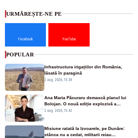
URMĂREȘTE-NE PE
Facebook
YouTube
POPULAR
Infrastructura irigațiilor din România,
lăsată în paragină
2 aug. 2026, 15:38
Ana Maria Păcuraru demască planul lui
Bolojan. O nouă ediție explozivă a
emisiunii „Miza Zilei” la Realitatea PLUS
2 aug. 2026, 15:42
Misiune ratată la Izvoarele, pe Dunăre:
stânca nu a cedat, militarii reiau