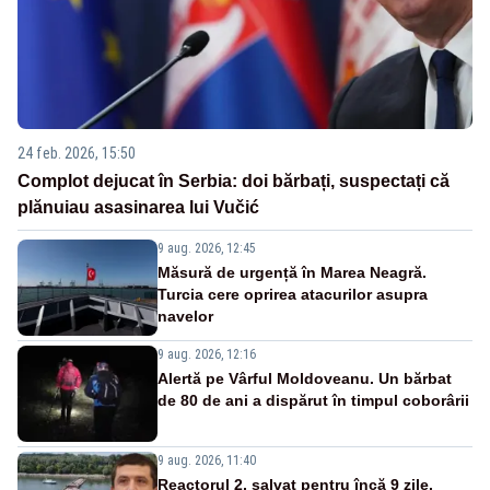
24 feb. 2026, 15:50
Complot dejucat în Serbia: doi bărbați, suspectați că
plănuiau asasinarea lui Vučić
9 aug. 2026, 12:45
Măsură de urgență în Marea Neagră.
Turcia cere oprirea atacurilor asupra
navelor
9 aug. 2026, 12:16
Alertă pe Vârful Moldoveanu. Un bărbat
de 80 de ani a dispărut în timpul coborârii
9 aug. 2026, 11:40
Reactorul 2, salvat pentru încă 9 zile.