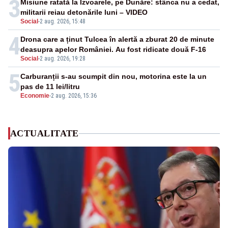
3
Misiune ratată la Izvoarele, pe Dunăre: stânca nu a cedat,
militarii reiau detonările luni – VIDEO
Social
-
2 aug. 2026, 15:48
4
Drona care a ținut Tulcea în alertă a zburat 20 de minute
deasupra apelor României. Au fost ridicate două F-16
Social
-
2 aug. 2026, 19:28
5
Carburanții s-au scumpit din nou, motorina este la un
pas de 11 lei/litru
Economie
-
2 aug. 2026, 15:36
ACTUALITATE