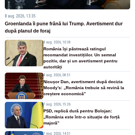
8 aug. 2026, 13:35
Groenlanda îi pune frână lui Trump. Avertisment dur
după planul de foraj
8 aug. 2026, 10:38
România își păstrează ratingul
recomandat investițiilor. Un semnal
pozitiv, dar și un avertisment pentru
autorități
8 aug. 2026, 08:51
Nicușor Dan, avertisment după decizia
Moody’s: „România trebuie să revină la
creștere economică”
7 aug. 2026, 15:26
PSD, replică dură pentru Bolojan:
„România este într-o situație de forță
majoră”
7 aug. 2026, 14:51