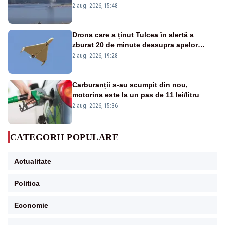
detonările luni – VIDEO
2 aug. 2026, 15:48
Drona care a ținut Tulcea în alertă a
zburat 20 de minute deasupra apelor
României. Au fost ridicate două F-16
2 aug. 2026, 19:28
Carburanții s-au scumpit din nou,
motorina este la un pas de 11 lei/litru
2 aug. 2026, 15:36
CATEGORII POPULARE
Actualitate
Politica
Economie