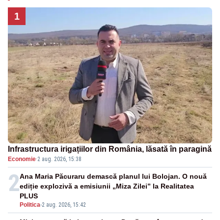
1
Infrastructura irigațiilor din România, lăsată în paragină
Economie
·
2 aug. 2026, 15:38
2
Ana Maria Păcuraru demască planul lui Bolojan. O nouă
ediție explozivă a emisiunii „Miza Zilei” la Realitatea
PLUS
Politica
-
2 aug. 2026, 15:42