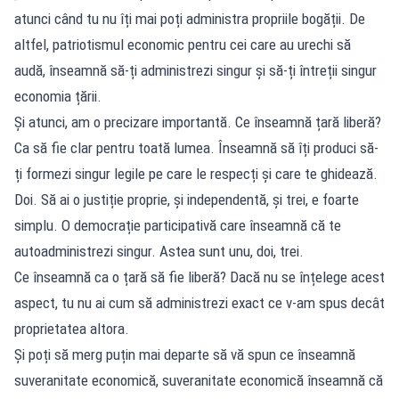
atunci când tu nu îți mai poți administra propriile bogății. De
altfel, patriotismul economic pentru cei care au urechi să
audă, înseamnă să-ți administrezi singur și să-ți întreții singur
economia țării.
Și atunci, am o precizare importantă. Ce înseamnă țară liberă?
Ca să fie clar pentru toată lumea. Înseamnă să îți produci să-
ți formezi singur legile pe care le respecți și care te ghidează.
Doi. Să ai o justiție proprie, și independentă, și trei, e foarte
simplu. O democrație participativă care înseamnă că te
autoadministrezi singur. Astea sunt unu, doi, trei.
Ce înseamnă ca o țară să fie liberă? Dacă nu se înțelege acest
aspect, tu nu ai cum să administrezi exact ce v-am spus decât
proprietatea altora.
Și poți să merg puțin mai departe să vă spun ce înseamnă
suveranitate economică, suveranitate economică înseamnă că