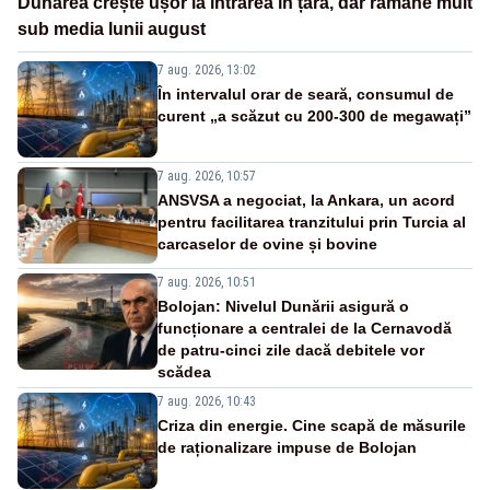
Dunărea crește ușor la intrarea în țară, dar rămâne mult
sub media lunii august
7 aug. 2026, 13:02
În intervalul orar de seară, consumul de
curent „a scăzut cu 200-300 de megawați”
7 aug. 2026, 10:57
ANSVSA a negociat, la Ankara, un acord
pentru facilitarea tranzitului prin Turcia al
carcaselor de ovine și bovine
7 aug. 2026, 10:51
Bolojan: Nivelul Dunării asigură o
funcționare a centralei de la Cernavodă
de patru-cinci zile dacă debitele vor
scădea
7 aug. 2026, 10:43
Criza din energie. Cine scapă de măsurile
de raționalizare impuse de Bolojan