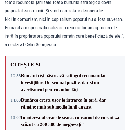
toate resursele țării tale toate bunurile strategice devin
proprietatea națiunii. Și sunt controlate democratic.
Nici în comunism, nici în capitalism poporul nu a fost suveran.
Eu când am spus naționalizarea resurselor am spus că ele
intră în proprietatea poporului român care beneficiază de ele.”,
a declarat Călin Georgescu.
CITEȘTE ȘI
România își păstrează ratingul recomandat
10:38
investițiilor. Un semnal pozitiv, dar și un
avertisment pentru autorități
Dunărea crește ușor la intrarea în țară, dar
14:03
rămâne mult sub media lunii august
În intervalul orar de seară, consumul de curent „a
13:02
scăzut cu 200-300 de megawați”