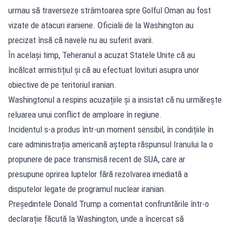
urmau să traverseze strâmtoarea spre Golful Oman au fost
vizate de atacuri iraniene. Oficialii de la Washington au
precizat însă că navele nu au suferit avarii.
În același timp, Teheranul a acuzat Statele Unite că au
încălcat armistițiul și că au efectuat lovituri asupra unor
obiective de pe teritoriul iranian.
Washingtonul a respins acuzațiile și a insistat că nu urmărește
reluarea unui conflict de amploare în regiune.
Incidentul s-a produs într-un moment sensibil, în condițiile în
care administrația americană aștepta răspunsul Iranului la o
propunere de pace transmisă recent de SUA, care ar
presupune oprirea luptelor fără rezolvarea imediată a
disputelor legate de programul nuclear iranian.
Președintele Donald Trump a comentat confruntările într-o
declarație făcută la Washington, unde a încercat să