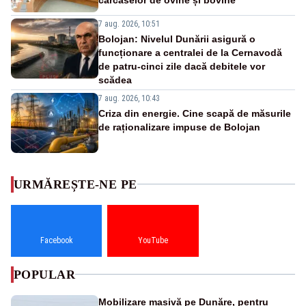
7 aug. 2026, 10:51
Bolojan: Nivelul Dunării asigură o
funcționare a centralei de la Cernavodă
de patru-cinci zile dacă debitele vor
scădea
7 aug. 2026, 10:43
Criza din energie. Cine scapă de măsurile
de raționalizare impuse de Bolojan
URMĂREȘTE-NE PE
Facebook
YouTube
POPULAR
Mobilizare masivă pe Dunăre, pentru