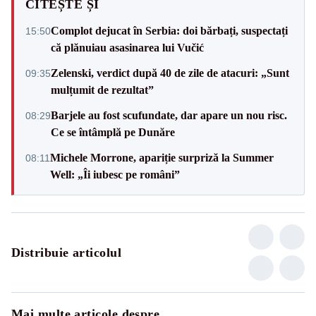
CITEȘTE ȘI
Complot dejucat în Serbia: doi bărbați, suspectați
15:50
că plănuiau asasinarea lui Vučić
Zelenski, verdict după 40 de zile de atacuri: „Sunt
09:35
mulțumit de rezultat”
Barjele au fost scufundate, dar apare un nou risc.
08:29
Ce se întâmplă pe Dunăre
Michele Morrone, apariție surpriză la Summer
08:11
Well: „Îi iubesc pe români”
Distribuie articolul
Mai multe articole despre