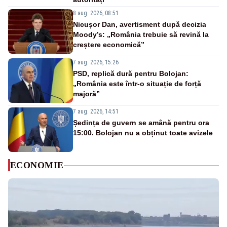
8 aug. 2026, 08:51
Nicușor Dan, avertisment după decizia
Moody’s: „România trebuie să revină la
creștere economică”
7 aug. 2026, 15:26
PSD, replică dură pentru Bolojan:
„România este într-o situație de forță
majoră”
7 aug. 2026, 14:51
Ședința de guvern se amână pentru ora
15:00. Bolojan nu a obținut toate avizele
ECONOMIE