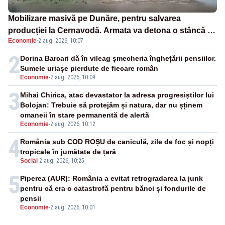
Mobilizare masivă pe Dunăre, pentru salvarea
producției la Cernavodă. Armata va detona o stâncă și
Economie
·
2 aug. 2026, 10:07
va devia apa fluviului - IMAGINI AERIENE
2
Dorina Barcari dă în vileag șmecheria înghețării pensiilor.
Sumele uriașe pierdute de fiecare român
Economie
-
2 aug. 2026, 10:09
3
Mihai Chirica, atac devastator la adresa progresiștilor lui
Bolojan: Trebuie să protejăm și natura, dar nu șținem
omaneii în stare permanentă de alertă
Economie
-
2 aug. 2026, 10:12
4
România sub COD ROȘU de caniculă, zile de foc și nopți
tropicale în jumătate de țară
Social
-
2 aug. 2026, 10:25
5
Piperea (AUR): România a evitat retrogradarea la junk
pentru că era o catastrofă pentru bănci și fondurile de
pensii
Economie
-
2 aug. 2026, 10:01