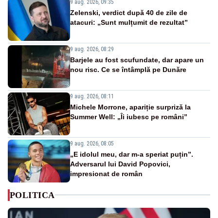
9 aug. 2026, 09:35
Zelenski, verdict după 40 de zile de
atacuri: „Sunt mulțumit de rezultat”
9 aug. 2026, 08:29
Barjele au fost scufundate, dar apare un
nou risc. Ce se întâmplă pe Dunăre
9 aug. 2026, 08:11
Michele Morrone, apariție surpriză la
Summer Well: „Îi iubesc pe români”
9 aug. 2026, 08:05
„E idolul meu, dar m-a speriat puțin”.
Adversarul lui David Popovici,
impresionat de român
POLITICA