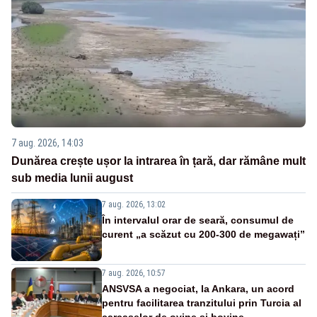
7 aug. 2026, 14:03
Dunărea crește ușor la intrarea în țară, dar rămâne mult
sub media lunii august
7 aug. 2026, 13:02
În intervalul orar de seară, consumul de
curent „a scăzut cu 200-300 de megawați”
7 aug. 2026, 10:57
ANSVSA a negociat, la Ankara, un acord
pentru facilitarea tranzitului prin Turcia al
carcaselor de ovine și bovine