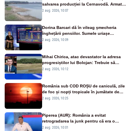
salvarea producției la Cernavodă. Armata
va detona o stâncă și va devia apa
2 aug. 2026, 10:07
fluviului - IMAGINI AERIENE
Dorina Barcari dă în vileag șmecheria
înghețării pensiilor. Sumele uriașe
pierdute de fiecare român
2 aug. 2026, 10:09
Mihai Chirica, atac devastator la adresa
progresiștilor lui Bolojan: Trebuie să
protejăm și natura, dar nu șținem omaneii
2 aug. 2026, 10:12
în stare permanentă de alertă
România sub COD ROȘU de caniculă, zile
de foc și nopți tropicale în jumătate de
țară
2 aug. 2026, 10:25
Piperea (AUR): România a evitat
retrogradarea la junk pentru că era o
catastrofă pentru bănci și fondurile de
2 aug. 2026, 10:01