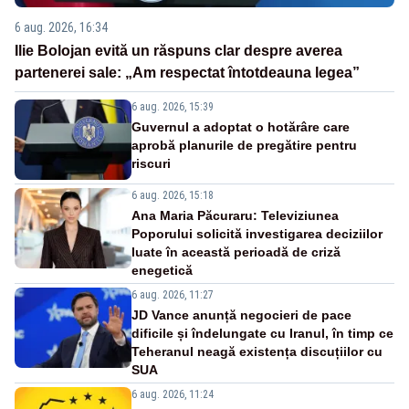
6 aug. 2026, 16:34
Ilie Bolojan evită un răspuns clar despre averea
partenerei sale: „Am respectat întotdeauna legea”
6 aug. 2026, 15:39
Guvernul a adoptat o hotărâre care
aprobă planurile de pregătire pentru
riscuri
6 aug. 2026, 15:18
Ana Maria Păcuraru: Televiziunea
Poporului solicită investigarea deciziilor
luate în această perioadă de criză
enegetică
6 aug. 2026, 11:27
JD Vance anunță negocieri de pace
dificile și îndelungate cu Iranul, în timp ce
Teheranul neagă existența discuțiilor cu
SUA
6 aug. 2026, 11:24