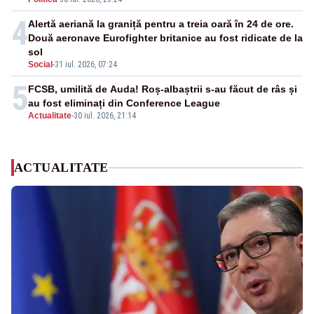
4
Alertă aeriană la graniță pentru a treia oară în 24 de ore.
Două aeronave Eurofighter britanice au fost ridicate de la
sol
Social
-
31 iul. 2026, 07:24
5
FCSB, umilită de Auda! Roș-albaștrii s-au făcut de râs și
au fost eliminați din Conference League
Actualitate
-
30 iul. 2026, 21:14
ACTUALITATE