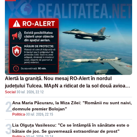
Alertă la graniță. Nou mesaj RO-Alert în nordul
județului Tulcea. MApN a ridicat de la sol două avioane
Social
·
30 iul. 2026, 22:12
F-16
2
Ana Maria Păcuraru, la Miza Zilei: ”Românii nu sunt naivi,
domnule premier Bolojan”
Politica
-
30 iul. 2026, 22:15
3
Lia Olguța Vasilescu: ”Ce se întâmplă în sănătate este o
bătaie de joc. Se guvernează extraordinar de prost”
Politica
-
30 iul. 2026, 23:24