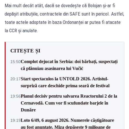
Mai mult decât atât, dacă se dovedește că Bolojan și-ar fi
depășit atribuțiile, contractele din SAFE sunt în pericol. Astfel,
toate actele adoptate în baza Ordonanței ar putea fi atacate
la CCR și anulate.
CITEȘTE ȘI
Complot dejucat în Serbia: doi bărbați, suspectați
15:50
că plănuiau asasinarea lui Vučić
Start spectaculos la UNTOLD 2026. Artistul-
20:17
surpriză care deschide prima seară de festival
Planul decisiv pentru salvarea Reactorului 2 de la
19:56
Cernavodă. Cum vor fi scufundate barjele în
Dunăre
Loto 6/49, 6 august 2026. Numerele câștigătoare
19:19
au fost anunțate. Miza depășește 9 milioane de