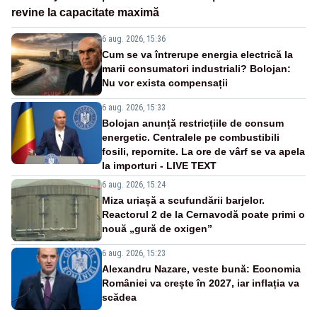
revine la capacitate maximă
6 aug. 2026, 15:36
Cum se va întrerupe energia electrică la
marii consumatori industriali? Bolojan:
Nu vor exista compensații
6 aug. 2026, 15:33
Bolojan anunță restricțiile de consum
energetic. Centralele pe combustibili
fosili, repornite. La ore de vârf se va apela
la importuri - LIVE TEXT
6 aug. 2026, 15:24
Miza uriașă a scufundării barjelor.
Reactorul 2 de la Cernavodă poate primi o
nouă „gură de oxigen”
6 aug. 2026, 15:23
Alexandru Nazare, veste bună: Economia
României va crește în 2027, iar inflația va
scădea