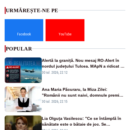
URMĂREȘTE-NE PE
Facebook
YouTube
POPULAR
Alertă la graniță. Nou mesaj RO-Alert în
nordul județului Tulcea. MApN a ridicat de
la sol două avioane F-16
30 iul. 2026, 22:12
Ana Maria Păcuraru, la Miza Zilei:
”Românii nu sunt naivi, domnule premier
Bolojan”
30 iul. 2026, 22:15
Lia Olguța Vasilescu: ”Ce se întâmplă în
sănătate este o bătaie de joc. Se
guvernează extraordinar de prost”