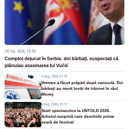
24 feb. 2026, 15:50
Complot dejucat în Serbia: doi bărbați, suspectați că
plănuiau asasinarea lui Vučić
6 aug. 2026, 21:39
Vremea a făcut prăpăd după caniculă. Doi
bărbați au murit loviți de trăsnet în râul
Mureș
6 aug. 2026, 20:17
Start spectaculos la UNTOLD 2026.
Artistul-surpriză care deschide prima
seară de festival