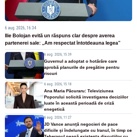
6 aug. 2026, 16:34
Ilie Bolojan evită un răspuns clar despre averea
partenerei sale: „Am respectat întotdeauna legea”
6 aug. 2026, 15:39
Guvernul a adoptat o hotărâre care
aprobă planurile de pregătire pentru
riscuri
6 aug. 2026, 15:18
Ana Maria Păcuraru: Televiziunea
Poporului solicită investigarea deciziilor
luate în această perioadă de criză
enegetică
6 aug. 2026, 11:27
JD Vance anunță negocieri de pace
dificile și îndelungate cu Iranul, în timp ce
Teheranul neagă existența discuțiilor cu