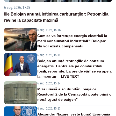
6 aug. 2026, 17:38
Ilie Bolojan anunță ieftinirea carburanților: Petromidia
revine la capacitate maximă
6 aug. 2026, 15:36
Cum se va întrerupe energia electrică la
marii consumatori industriali? Bolojan:
Nu vor exista compensații
6 aug. 2026, 15:33
Bolojan anunță restricțiile de consum
energetic. Centralele pe combustibili
fosili, repornite. La ore de vârf se va apela
la importuri - LIVE TEXT
6 aug. 2026, 15:24
Miza uriașă a scufundării barjelor.
Reactorul 2 de la Cernavodă poate primi o
nouă „gură de oxigen”
6 aug. 2026, 15:23
Alexandru Nazare, veste bună: Economia