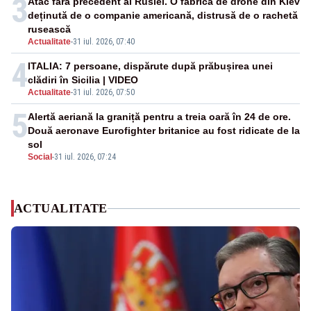
3
Atac fără precedent al Rusiei. O fabrică de drone din Kiev
deținută de o companie americană, distrusă de o rachetă
rusească
Actualitate
-
31 iul. 2026, 07:40
4
ITALIA: 7 persoane, dispărute după prăbușirea unei
clădiri în Sicilia | VIDEO
Actualitate
-
31 iul. 2026, 07:50
5
Alertă aeriană la graniță pentru a treia oară în 24 de ore.
Două aeronave Eurofighter britanice au fost ridicate de la
sol
Social
-
31 iul. 2026, 07:24
ACTUALITATE