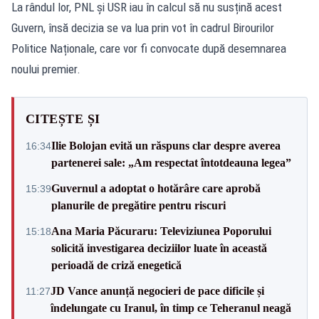
La rândul lor, PNL și USR iau în calcul să nu susțină acest
Guvern, însă decizia se va lua prin vot în cadrul Birourilor
Politice Naționale, care vor fi convocate după desemnarea
noului premier.
CITEȘTE ȘI
Ilie Bolojan evită un răspuns clar despre averea
16:34
partenerei sale: „Am respectat întotdeauna legea”
Guvernul a adoptat o hotărâre care aprobă
15:39
planurile de pregătire pentru riscuri
Ana Maria Păcuraru: Televiziunea Poporului
15:18
solicită investigarea deciziilor luate în această
perioadă de criză enegetică
JD Vance anunță negocieri de pace dificile și
11:27
îndelungate cu Iranul, în timp ce Teheranul neagă