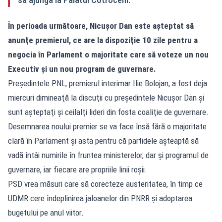
În perioada următoare, Nicușor Dan este aşteptat să
anunţe premierul, ce are la dispoziţie 10 zile pentru a
negocia în Parlament o majoritate care să voteze un nou
Executiv şi un nou program de guvernare.
Preşedintele PNL, premierul interimar Ilie Bolojan, a fost deja
miercuri dimineaţă la discuţii cu preşedintele Nicuşor Dan şi
sunt aşteptaţi şi ceilalţi lideri din fosta coaliţie de guvernare.
Desemnarea noului premier se va face însă fără o majoritate
clară în Parlament și asta pentru că partidele așteaptă să
vadă întâi numirile în fruntea ministerelor, dar și programul de
guvernare, iar fiecare are propriile linii roșii.
PSD vrea măsuri care să corecteze austeritatea, în timp ce
UDMR cere îndeplinirea jaloanelor din PNRR și adoptarea
bugetului pe anul viitor.