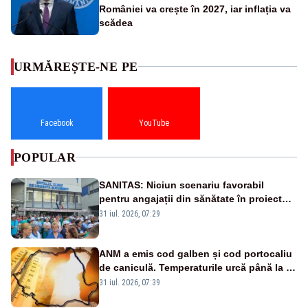
României va crește în 2027, iar inflația va
scădea
URMĂREȘTE-NE PE
Facebook
YouTube
POPULAR
SANITAS: Niciun scenariu favorabil
pentru angajații din sănătate în proiectul
Legii salarizării
31 iul. 2026, 07:29
ANM a emis cod galben și cod portocaliu
de caniculă. Temperaturile urcă până la 38
de grade, iar nopțile devin tropicale
31 iul. 2026, 07:39