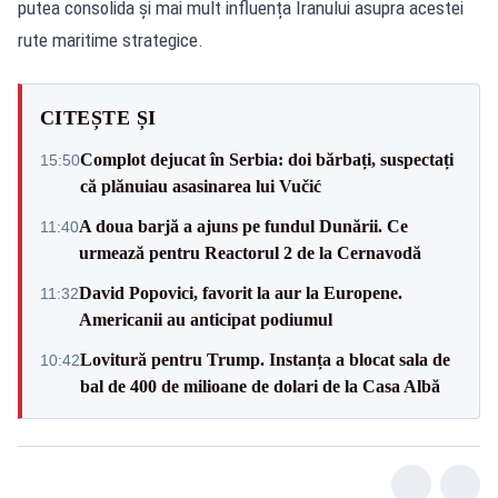
putea consolida și mai mult influența Iranului asupra acestei
rute maritime strategice.
CITEȘTE ȘI
Complot dejucat în Serbia: doi bărbați, suspectați
15:50
că plănuiau asasinarea lui Vučić
A doua barjă a ajuns pe fundul Dunării. Ce
11:40
urmează pentru Reactorul 2 de la Cernavodă
David Popovici, favorit la aur la Europene.
11:32
Americanii au anticipat podiumul
Lovitură pentru Trump. Instanța a blocat sala de
10:42
bal de 400 de milioane de dolari de la Casa Albă