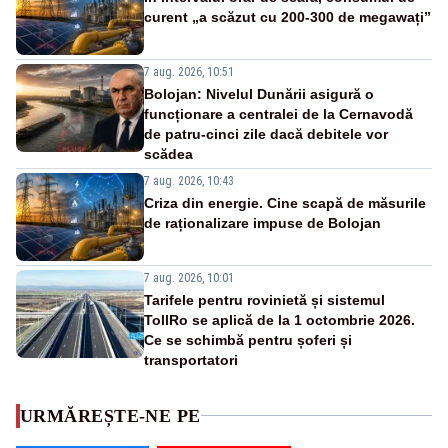
curent „a scăzut cu 200-300 de megawați”
7 aug. 2026, 10:51
Bolojan: Nivelul Dunării asigură o
funcționare a centralei de la Cernavodă
de patru-cinci zile dacă debitele vor
scădea
7 aug. 2026, 10:43
Criza din energie. Cine scapă de măsurile
de raționalizare impuse de Bolojan
7 aug. 2026, 10:01
Tarifele pentru rovinietă și sistemul
TollRo se aplică de la 1 octombrie 2026.
Ce se schimbă pentru șoferi și
transportatori
URMĂREȘTE-NE PE