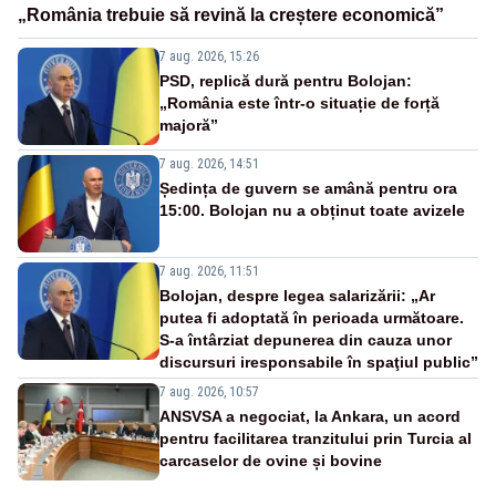
„România trebuie să revină la creștere economică”
7 aug. 2026, 15:26
PSD, replică dură pentru Bolojan:
„România este într-o situație de forță
majoră”
7 aug. 2026, 14:51
Ședința de guvern se amână pentru ora
15:00. Bolojan nu a obținut toate avizele
7 aug. 2026, 11:51
Bolojan, despre legea salarizării: „Ar
putea fi adoptată în perioada următoare.
S-a întârziat depunerea din cauza unor
discursuri iresponsabile în spaţiul public”
7 aug. 2026, 10:57
ANSVSA a negociat, la Ankara, un acord
pentru facilitarea tranzitului prin Turcia al
carcaselor de ovine și bovine