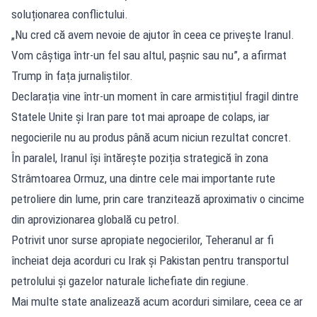
soluționarea conflictului.
„Nu cred că avem nevoie de ajutor în ceea ce privește Iranul.
Vom câștiga într-un fel sau altul, pașnic sau nu”, a afirmat
Trump în fața jurnaliștilor.
Declarația vine într-un moment în care armistițiul fragil dintre
Statele Unite și Iran pare tot mai aproape de colaps, iar
negocierile nu au produs până acum niciun rezultat concret.
În paralel, Iranul își întărește poziția strategică în zona
Strâmtoarea Ormuz, una dintre cele mai importante rute
petroliere din lume, prin care tranzitează aproximativ o cincime
din aprovizionarea globală cu petrol.
Potrivit unor surse apropiate negocierilor, Teheranul ar fi
încheiat deja acorduri cu Irak și Pakistan pentru transportul
petrolului și gazelor naturale lichefiate din regiune.
Mai multe state analizează acum acorduri similare, ceea ce ar