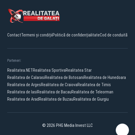
Contact
Termeni și condiții
Politică de confidențialitate
Cod de conduită
Parteneri:
Realitatea.NET
Realitatea Sportiva
Realitatea Star
Realitatea de Calarasi
Realitatea de Botosani
Realitatea de Hunedoara
Realitatea de Arges
Realitatea de Craiova
Realitatea de Timis
Realitatea de Iasi
Realitatea de Bacau
Realitatea de Teleorman
Realitatea de Arad
Realitatea de Buzau
Realitatea de Giurgiu
© 2026 PHG Media Invest LLC
Facebook
YouTube