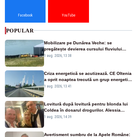
Facebook
YouTube
POPULAR
Mobilizare pe Dunărea Veche: se
pregătește devierea cursului fluviului
către Cernavodă – VIDEO
1 aug. 2026, 13:38
Criza energetică se acutizează. CE Oltenia
a oprit noaptea trecută un grup energetic
de la Rovinari
1 aug. 2026, 13:41
Lovitură după lovitură pentru blonda lui
Coldea în dosarul drogurilor. Alessia
Păcuraru explică decizia magistraților
1 aug. 2026, 14:39
Avertisment sumbru de la Apele Române: