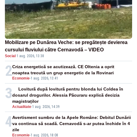
Mobilizare pe Dunărea Veche: se pregătește devierea
cursului fluviului către Cernavodă – VIDEO
Social
·
1 aug. 2026, 13:38
2
Criza energetică se acutizează. CE Oltenia a oprit
noaptea trecută un grup energetic de la Rovinari
Economie
-
1 aug. 2026, 13:41
3
Lovitură după lovitură pentru blonda lui Coldea în
dosarul drogurilor. Alessia Păcuraru explică decizia
magistraților
Actualitate
-
1 aug. 2026, 14:39
4
Avertisment sumbru de la Apele Române: Debitul Dunării
va continua să scadă. Cernavodă s-ar putea închide în 4
zile
Economie
-
1 aug. 2026, 18:08