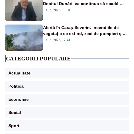
Debitul Dunării va continua să scadă.
Cernavodă s-ar putea închide în 4 zile
1 aug. 2026, 18:08
Alertă în Caraș-Severin: incendiile de
vegetație se extind, zeci de pompieri și
silvicultori se luptă cu flăcările - VIDEO
1 aug. 2026, 12:44
CATEGORII POPULARE
Actualitate
Politica
Economie
Social
Sport