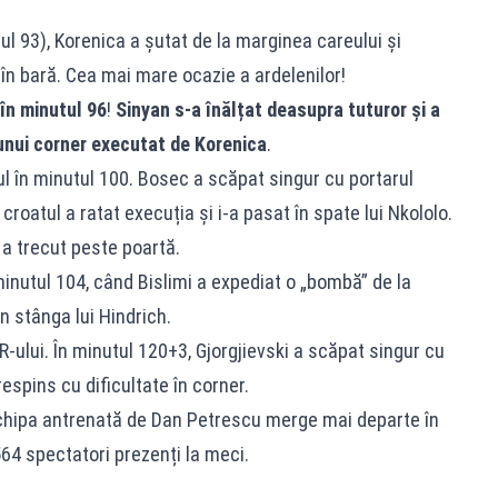
tul 93), Korenica a șutat de la marginea careului și
 în bară. Cea mai mare ocazie a ardelenilor!
t în minutul 96
!
Sinyan s-a înălțat deasupra tuturor și a
unui corner executat de Korenica
.
ul în minutul 100. Bosec a scăpat singur cu portarul
ă croatul a ratat execuția și i-a pasat în spate lui Nkololo.
 a trecut peste poartă.
inutul 104, când Bislimi a expediat o „bombă” de la
in stânga lui Hindrich.
-ului. În minutul 120+3, Gjorgjievski a scăpat singur cu
respins cu dificultate în corner.
echipa antrenată de Dan Petrescu merge mai departe în
64 spectatori prezenți la meci.