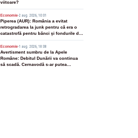
viitoare?
4
Economie
-
2 aug. 2026, 10:01
Piperea (AUR): România a evitat
retrogradarea la junk pentru că era o
catastrofă pentru bănci și fondurile de
pensii
5
Economie
-
1 aug. 2026, 18:08
Avertisment sumbru de la Apele
Române: Debitul Dunării va continua
să scadă. Cernavodă s-ar putea
închide în 4 zile