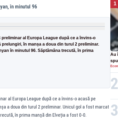
1
yan, în minutul 96
l 3 preliminar al Europa League după ce a învins-o
relungiri, în manșa a doua din turul 2 preliminar.
inyan în minutul 96. Săptămâna trecută, în prima
Au 
spu
Econ
pas
iminar al Europa League după ce a învins-o acasă pe
nșa a doua din turul 2 preliminar. Unicul gol a fost marcat
ecută, în prima manșă din Elveția a fost 0-0.