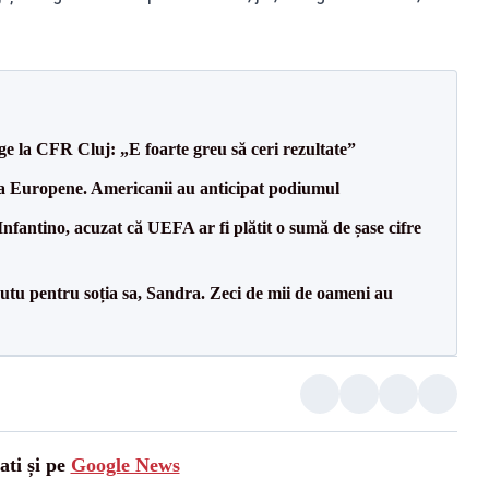
e la CFR Cluj: „E foarte greu să ceri rezultate”
 la Europene. Americanii au anticipat podiumul
nfantino, acuzat că UEFA ar fi plătit o sumă de șase cifre
tu pentru soția sa, Sandra. Zeci de mii de oameni au
ati și pe
Google News