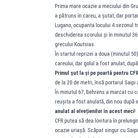
Prima mare ocazie a meciului din Grui
a pătruns în careu, a șutat, dar porta
Lugano, ocupanta locului 4 sezonul tr
deschiderea scorului și în minutul 36,
grecului Koutsias.
În startul reprizei a doua (minutul 5
careului, dar golul a fost anulat, după
Primul șut la și pe poartă pentru CFR
de la 20 de metri, însă portarul Saipi 
În minutul 67, Behrens a marcat cu ca
reușita a fost anulată, din nou după i
anulat al elvețienilor în acest meci
!
CFR putea să dea lovitura în prelungi
ocazie uriașă. Scăpat singur cu Saipi,