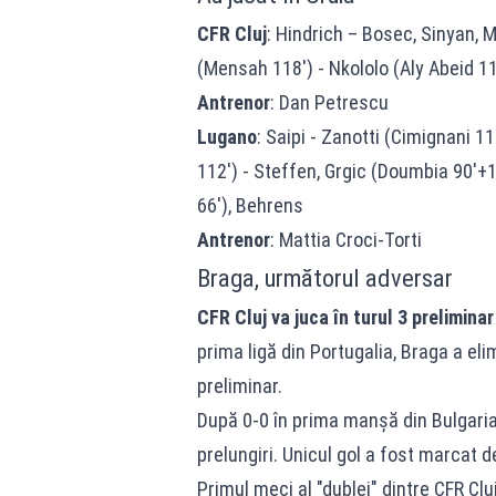
CFR Cluj
: Hindrich – Bosec, Sinyan, M
(Mensah 118') - Nkololo (Aly Abeid 11
Antrenor
: Dan Petrescu
Lugano
: Saipi - Zanotti (Cimignani 1
112') - Steffen, Grgic (Doumbia 90'+1'
66'), Behrens
Antrenor
: Mattia Croci-Torti
Braga, următorul adversar
CFR Cluj va juca în turul 3 prelimin
prima ligă din Portugalia, Braga a eli
preliminar.
După 0-0 în prima manșă din Bulgaria
prelungiri. Unicul gol a fost marcat d
Primul meci al "dublei" dintre CFR Cluj