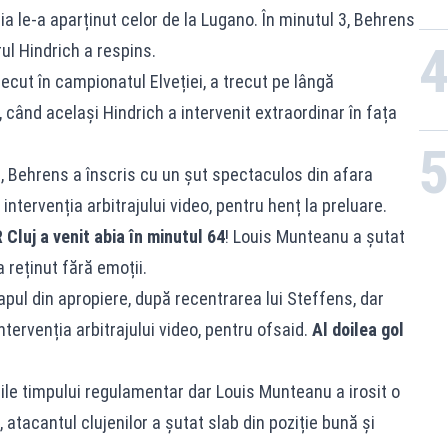
a le-a aparținut celor de la Lugano. În minutul 3, Behrens
rul Hindrich a respins.
ecut în campionatul Elveției, a trecut pe lângă
 când același Hindrich a intervenit extraordinar în fața
0), Behrens a înscris cu un șut spectaculos din afara
 intervenția arbitrajului video, pentru henț la preluare.
 Cluj a venit abia în minutul 64
! Louis Munteanu a șutat
a reținut fără emoții.
pul din apropiere, după recentrarea lui Steffens, dar
ntervenția arbitrajului video, pentru ofsaid.
Al doilea gol
rile timpului regulamentar dar Louis Munteanu a irosit o
 atacantul clujenilor a șutat slab din poziție bună și