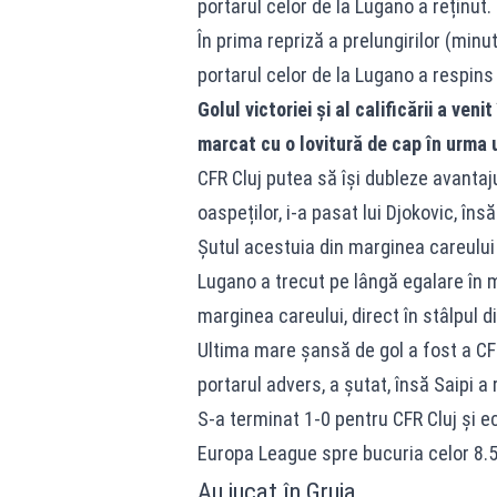
portarul celor de la Lugano a reținut.
În prima repriză a prelungirilor (minu
portarul celor de la Lugano a respins
Golul victoriei și al calificării a veni
marcat cu o lovitură de cap în urma 
CFR Cluj putea să își dubleze avantaj
oaspeților, i-a pasat lui Djokovic, îns
Șutul acestuia din marginea careului
Lugano a trecut pe lângă egalare în m
marginea careului, direct în stâlpul d
Ultima mare șansă de gol a fost a CFR
portarul advers, a șutat, însă Saipi a 
S-a terminat 1-0 pentru CFR Cluj și 
Europa League spre bucuria celor 8.5
Au jucat în Gruia