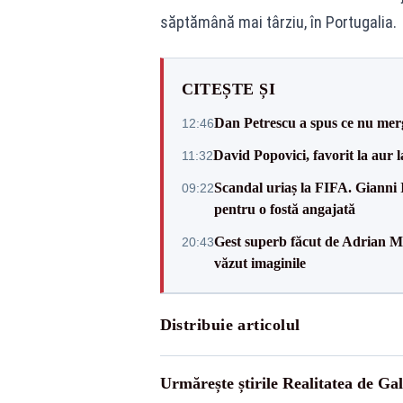
săptămână mai târziu, în Portugalia.
CITEȘTE ȘI
Dan Petrescu a spus ce nu merg
12:46
David Popovici, favorit la aur
11:32
Scandal uriaș la FIFA. Gianni I
09:22
pentru o fostă angajată
Gest superb făcut de Adrian Mu
20:43
văzut imaginile
Distribuie articolul
Urmărește știrile Realitatea de Gal