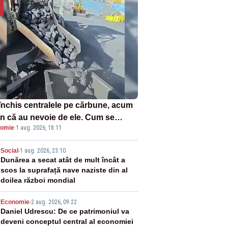
închis centralele pe cărbune, acum
n că au nevoie de ele. Cum se
omie
·
1 aug. 2026, 18:11
ează vina în plină criză energetică
2
Social
-
1 aug. 2026, 23:10
Dunărea a secat atât de mult încât a
scos la suprafață nave naziste din al
doilea război mondial
3
Economie
-
2 aug. 2026, 09:22
Daniel Udrescu: De ce patrimoniul va
deveni conceptul central al economiei