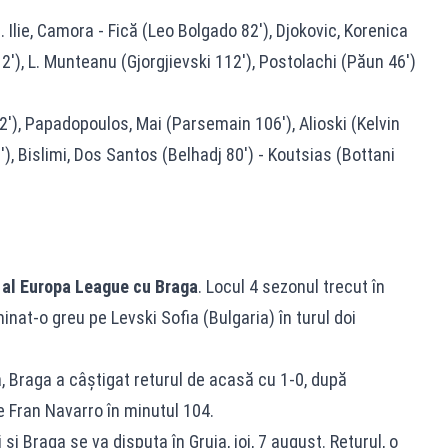
. Ilie, Camora - Fică (Leo Bolgado 82'), Djokovic, Korenica
2'), L. Munteanu (Gjorgjievski 112'), Postolachi (Păun 46')
12'), Papadopoulos, Mai (Parsemain 106'), Alioski (Kelvin
), Bislimi, Dos Santos (Belhadj 80') - Koutsias (Bottani
ar al Europa League cu Braga
. Locul 4 sezonul trecut în
minat-o greu pe Levski Sofia (Bulgaria) în turul doi
, Braga a câștigat returul de acasă cu 1-0, după
e Fran Navarro în minutul 104.
 și Braga se va disputa în Gruia, joi, 7 august. Returul, o