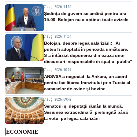
7 aug. 2026, 14:51
Ședința de guvern se amână pentru ora
15:00. Bolojan nu a obținut toate avizele
7 aug. 2026, 11:51
Bolojan, despre legea salarizării: „Ar
putea fi adoptată în perioada următoare.
S-a întârziat depunerea din cauza unor
discursuri iresponsabile în spaţiul public”
7 aug. 2026, 10:57
ANSVSA a negociat, la Ankara, un acord
pentru facilitarea tranzitului prin Turcia al
carcaselor de ovine și bovine
7 aug. 2026, 09:49
Senatorii și deputații rămân la muncă.
Sesiunea extraordinară, prelungită până
la votul pe legea salarizării
ECONOMIE