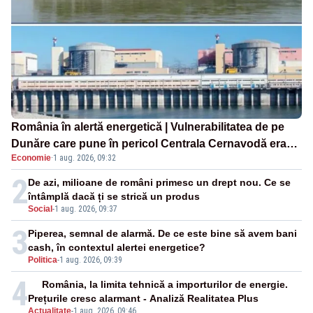
România în alertă energetică | Vulnerabilitatea de pe
Dunăre care pune în pericol Centrala Cernavodă era
Economie
·
1 aug. 2026, 09:32
cunoscută de pe vremea lui Ceaușescu
2
De azi, milioane de români primesc un drept nou. Ce se
întâmplă dacă ți se strică un produs
Social
-
1 aug. 2026, 09:37
3
Piperea, semnal de alarmă. De ce este bine să avem bani
cash, în contextul alertei energetice?
Politica
-
1 aug. 2026, 09:39
4
România, la limita tehnică a importurilor de energie.
Prețurile cresc alarmant - Analiză Realitatea Plus
Actualitate
-
1 aug. 2026, 09:46