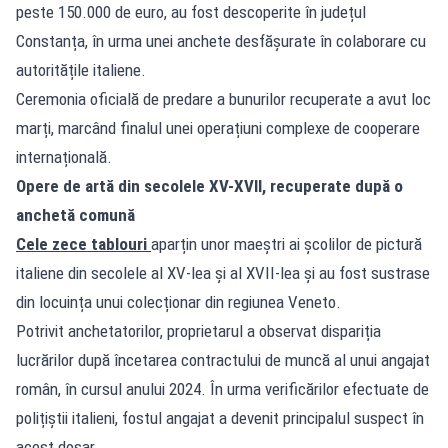
peste 150.000 de euro, au fost descoperite în județul
Constanța, în urma unei anchete desfășurate în colaborare cu
autoritățile italiene.
Ceremonia oficială de predare a bunurilor recuperate a avut loc
marți, marcând finalul unei operațiuni complexe de cooperare
internațională.
Opere de artă din secolele XV-XVII, recuperate după o
anchetă comună
Cele zece tablouri
aparțin unor maeștri ai școlilor de pictură
italiene din secolele al XV-lea și al XVII-lea și au fost sustrase
din locuința unui colecționar din regiunea Veneto.
Potrivit anchetatorilor, proprietarul a observat dispariția
lucrărilor după încetarea contractului de muncă al unui angajat
român, în cursul anului 2024. În urma verificărilor efectuate de
polițiștii italieni, fostul angajat a devenit principalul suspect în
acest dosar.