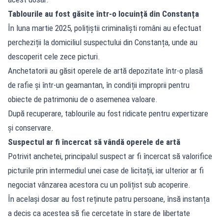
Tablourile au fost găsite într-o locuință din Constanța
În luna martie 2025, polițiștii criminaliști români au efectuat
percheziții la domiciliul suspectului din Constanța, unde au
descoperit cele zece picturi.
Anchetatorii au găsit operele de artă depozitate într-o plasă
de rafie și într-un geamantan, în condiții improprii pentru
obiecte de patrimoniu de o asemenea valoare.
După recuperare, tablourile au fost ridicate pentru expertizare
și conservare.
Suspectul ar fi încercat să vândă operele de artă
Potrivit anchetei, principalul suspect ar fi încercat să valorifice
picturile prin intermediul unei case de licitații, iar ulterior ar fi
negociat vânzarea acestora cu un polițist sub acoperire.
În același dosar au fost reținute patru persoane, însă instanța
a decis ca acestea să fie cercetate în stare de libertate