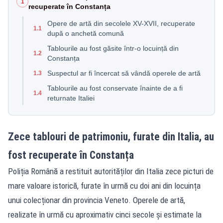
1
recuperate în Constanța
Opere de artă din secolele XV-XVII, recuperate
1.1
după o anchetă comună
Tablourile au fost găsite într-o locuință din
1.2
Constanța
Suspectul ar fi încercat să vândă operele de artă
1.3
Tablourile au fost conservate înainte de a fi
1.4
returnate Italiei
Zece tablouri de patrimoniu, furate din Italia, au
fost recuperate în Constanța
Poliția Română a restituit autorităților din Italia zece picturi de
mare valoare istorică, furate în urmă cu doi ani din locuința
unui colecționar din provincia Veneto. Operele de artă,
realizate în urmă cu aproximativ cinci secole și estimate la