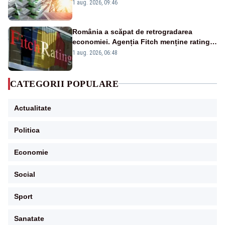
Analiză Realitatea Plus
1 aug. 2026, 09:46
România a scăpat de retrogradarea
economiei. Agenția Fitch menține ratingul
„BBB-” cu perspectivă negativă
1 aug. 2026, 06:48
CATEGORII POPULARE
Actualitate
Politica
Economie
Social
Sport
Sanatate