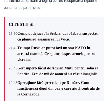
instituțiile de aplicare a legii și pentru recuperarea rapidă a
bunurilor de patrimoniu.
CITEȘTE ȘI
Complot dejucat în Serbia: doi bărbați, suspectați
15:50
că plănuiau asasinarea lui Vučić
Trump: Rusia ar putea lovi un stat NATO în
21:42
această toamnă. Ce spune despre armele pentru
Ucraina
Gest superb făcut de Adrian Mutu pentru soția sa,
20:43
Sandra. Zeci de mii de oameni au văzut imaginile
Operațiune fără precedent pe Dunăre. Cum
19:45
funcționează digul din barje care ajută centrala de
la Cernavodă