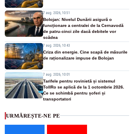
7 aug. 2026, 10:51
Bolojan: Nivelul Dunării asigură o
funcționare a centralei de la Cernavodă
de patru-cinci zile dacă debitele vor
scădea
7 aug. 2026, 10:43
Criza din energie. Cine scapă de măsurile
de raționalizare impuse de Bolojan
7 aug. 2026, 10:01
Tarifele pentru rovinietă și sistemul
TollRo se aplică de la 1 octombrie 2026.
Ce se schimbă pentru șoferi și
transportatori
URMĂREȘTE-NE PE