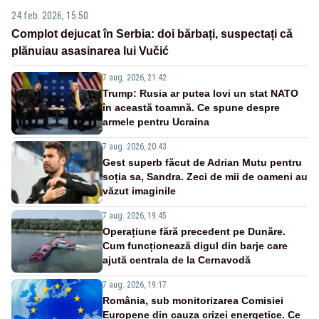
24 feb. 2026, 15:50
Complot dejucat în Serbia: doi bărbați, suspectați că
plănuiau asasinarea lui Vučić
7 aug. 2026, 21:42
Trump: Rusia ar putea lovi un stat NATO
în această toamnă. Ce spune despre
armele pentru Ucraina
7 aug. 2026, 20:43
Gest superb făcut de Adrian Mutu pentru
soția sa, Sandra. Zeci de mii de oameni au
văzut imaginile
7 aug. 2026, 19:45
Operațiune fără precedent pe Dunăre.
Cum funcționează digul din barje care
ajută centrala de la Cernavodă
7 aug. 2026, 19:17
România, sub monitorizarea Comisiei
Europene din cauza crizei energetice. Ce