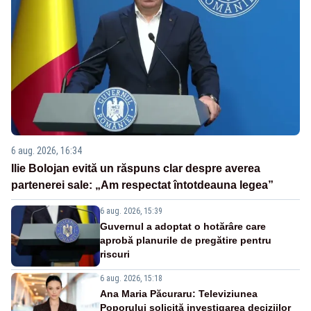
6 aug. 2026, 16:34
Ilie Bolojan evită un răspuns clar despre averea
partenerei sale: „Am respectat întotdeauna legea”
6 aug. 2026, 15:39
Guvernul a adoptat o hotărâre care
aprobă planurile de pregătire pentru
riscuri
6 aug. 2026, 15:18
Ana Maria Păcuraru: Televiziunea
Poporului solicită investigarea deciziilor