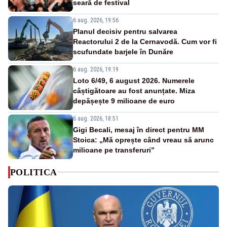
seară de festival
6 aug. 2026, 19:56
Planul decisiv pentru salvarea
Reactorului 2 de la Cernavodă. Cum vor fi
scufundate barjele în Dunăre
6 aug. 2026, 19:19
Loto 6/49, 6 august 2026. Numerele
câștigătoare au fost anunțate. Miza
depășește 9 milioane de euro
6 aug. 2026, 18:51
Gigi Becali, mesaj în direct pentru MM
Stoica: „Mă oprește când vreau să arunc
milioane pe transferuri”
POLITICA