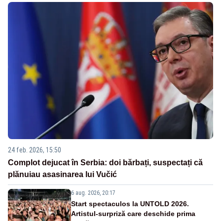
24 feb. 2026, 15:50
Complot dejucat în Serbia: doi bărbați, suspectați că
plănuiau asasinarea lui Vučić
6 aug. 2026, 20:17
Start spectaculos la UNTOLD 2026.
Artistul-surpriză care deschide prima