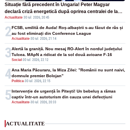
Situație fără precedent în Ungaria! Peter Magyar
declară criză energetică după oprirea centralei de la
Actualitate
·
30 iul. 2026, 20:45
Paks
2
FCSB, umilită de Auda! Roș-albaștrii s-au făcut de râs și
au fost eliminați din Conference League
Actualitate
-
30 iul. 2026, 21:14
3
Alertă la graniță. Nou mesaj RO-Alert în nordul județului
Tulcea. MApN a ridicat de la sol două avioane F-16
Social
-
30 iul. 2026, 22:12
4
Ana Maria Păcuraru, la Miza Zilei: ”Românii nu sunt naivi,
domnule premier Bolojan”
Politica
-
30 iul. 2026, 22:15
5
Intervenție de urgență în Pitești! Un bebeluș a rămas
captiv într-un autoturism din cauza unei defecțiuni
Actualitate
-
30 iul. 2026, 20:33
ACTUALITATE