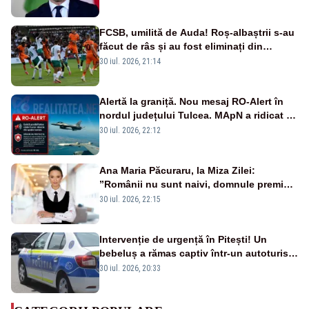
FCSB, umilită de Auda! Roș-albaștrii s-au
făcut de râs și au fost eliminați din
Conference League
30 iul. 2026, 21:14
Alertă la graniță. Nou mesaj RO-Alert în
nordul județului Tulcea. MApN a ridicat de
la sol două avioane F-16
30 iul. 2026, 22:12
Ana Maria Păcuraru, la Miza Zilei:
”Românii nu sunt naivi, domnule premier
Bolojan”
30 iul. 2026, 22:15
Intervenție de urgență în Pitești! Un
bebeluș a rămas captiv într-un autoturism
din cauza unei defecțiuni
30 iul. 2026, 20:33