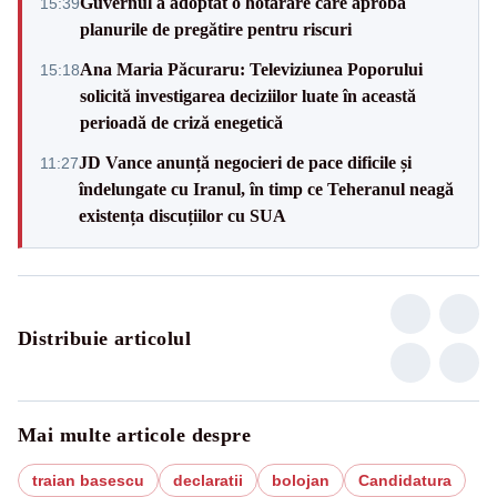
Guvernul a adoptat o hotărâre care aprobă
15:39
planurile de pregătire pentru riscuri
Ana Maria Păcuraru: Televiziunea Poporului
15:18
solicită investigarea deciziilor luate în această
perioadă de criză enegetică
JD Vance anunță negocieri de pace dificile și
11:27
îndelungate cu Iranul, în timp ce Teheranul neagă
existența discuțiilor cu SUA
Distribuie articolul
Mai multe articole despre
traian basescu
declaratii
bolojan
Candidatura