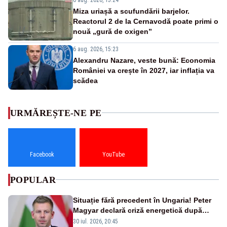
Miza uriașă a scufundării barjelor.
Reactorul 2 de la Cernavodă poate primi o
nouă „gură de oxigen”
6 aug. 2026, 15:23
Alexandru Nazare, veste bună: Economia
României va crește în 2027, iar inflația va
scădea
URMĂREȘTE-NE PE
Facebook
YouTube
POPULAR
Situație fără precedent în Ungaria! Peter
Magyar declară criză energetică după
oprirea centralei de la Paks
30 iul. 2026, 20:45