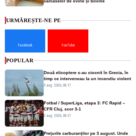
carcaselor de ovine și bovine
URMĂREȘTE-NE PE
Facebook
YouTube
POPULAR
Două elicoptere s-au ciocnit în Grecia, în
timp ce interveneau la un incendiu violent
3 aug. 2026, 08:17
Fotbal / SuperLiga, etapa 3: FC Rapid –
CFR Cluj, scor 3-1
3 aug. 2026, 08:21
Prețurile carburanților pe 3 august. Unde