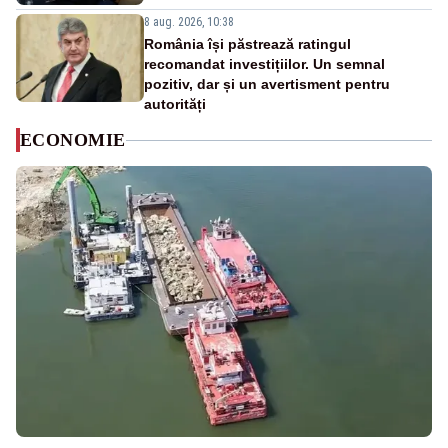
8 aug. 2026, 10:38
România își păstrează ratingul
recomandat investițiilor. Un semnal
pozitiv, dar și un avertisment pentru
autorități
ECONOMIE