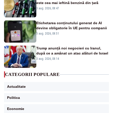
este cea mai ieftină benzină din țară
3 aug. 2026, 08:47
Etichetarea conținutului generat de AI
devine obligatorie în UE pentru companii
3 aug. 2026, 08:51
Trump anunță noi negocieri cu Iranul,
după ce a amânat un atac alături de Israel
3 aug. 2026, 08:14
CATEGORII POPULARE
Actualitate
Politica
Economie