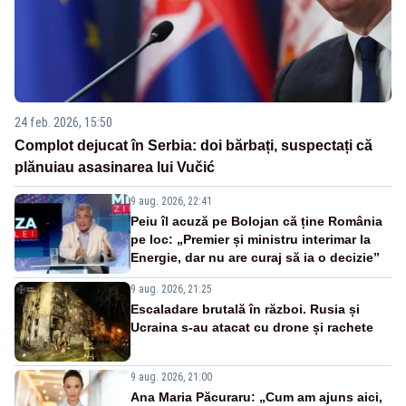
24 feb. 2026, 15:50
Complot dejucat în Serbia: doi bărbați, suspectați că
plănuiau asasinarea lui Vučić
9 aug. 2026, 22:41
Peiu îl acuză pe Bolojan că ține România
pe loc: „Premier și ministru interimar la
Energie, dar nu are curaj să ia o decizie”
9 aug. 2026, 21:25
Escaladare brutală în război. Rusia și
Ucraina s-au atacat cu drone și rachete
9 aug. 2026, 21:00
Ana Maria Păcuraru: „Cum am ajuns aici,