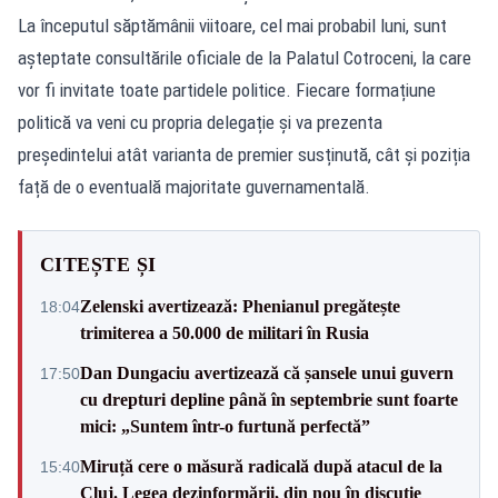
La începutul săptămânii viitoare, cel mai probabil luni, sunt
așteptate consultările oficiale de la Palatul Cotroceni, la care
vor fi invitate toate partidele politice. Fiecare formațiune
politică va veni cu propria delegație și va prezenta
președintelui atât varianta de premier susținută, cât și poziția
față de o eventuală majoritate guvernamentală.
CITEȘTE ȘI
Zelenski avertizează: Phenianul pregătește
18:04
trimiterea a 50.000 de militari în Rusia
Dan Dungaciu avertizează că șansele unui guvern
17:50
cu drepturi depline până în septembrie sunt foarte
mici: „Suntem într-o furtună perfectă”
Miruță cere o măsură radicală după atacul de la
15:40
Cluj. Legea dezinformării, din nou în discuție