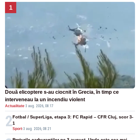
1
Două elicoptere s-au ciocnit în Grecia, în timp ce
interveneau la un incendiu violent
Actualitate
·
3 aug. 2026, 08:17
2
Fotbal / SuperLiga, etapa 3: FC Rapid – CFR Cluj, scor 3-
1
Sport
-
3 aug. 2026, 08:21
Prețurile carburanților pe 3 august. Unde este cea mai