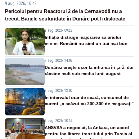
9 aug. 2026, 16:48
Pericolul pentru Reactorul 2 de la Cernavodă nu a
trecut. Barjele scufundate în Dunăre pot fi dislocate
9 aug. 2026, 09:28
Inflația distruge majorarea salariului
minim. Românii nu simt un trai mai bun
7 aug. 2026, 14:03
Dunărea crește ușor la intrarea în țară, dar
rămâne mult sub media lunii august
7 aug. 2026, 13:02
În intervalul orar de seară, consumul de
curent „a scăzut cu 200-300 de megawați”
7 aug. 2026, 10:57
ANSVSA a negociat, la Ankara, un acord
pentru facilitarea tranzitului prin Turcia al