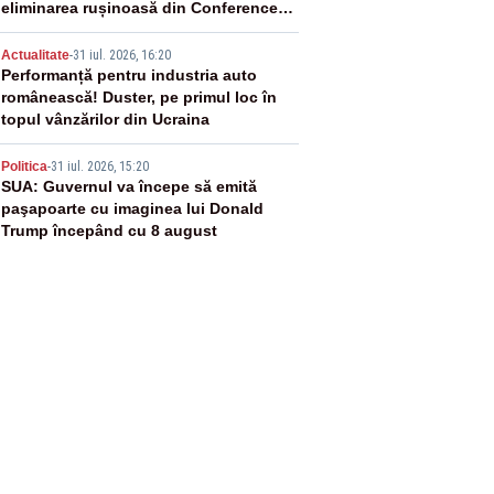
eliminarea rușinoasă din Conference
League
4
Actualitate
-
31 iul. 2026, 16:20
Performanță pentru industria auto
românească! Duster, pe primul loc în
topul vânzărilor din Ucraina
5
Politica
-
31 iul. 2026, 15:20
SUA: Guvernul va începe să emită
paşapoarte cu imaginea lui Donald
Trump începând cu 8 august