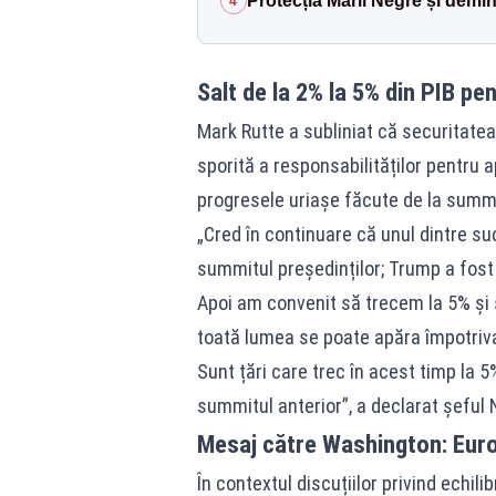
Protecția Mării Negre și demi
4
Salt de la 2% la 5% din PIB pe
Mark Rutte a subliniat că securitate
sporită a responsabilităților pentru 
progresele uriașe făcute de la summi
„Cred în continuare că unul dintre suc
summitul președinților; Trump a fost 
Apoi am convenit să trecem la 5% și 
toată lumea se poate apăra împotriva
Sunt țări care trec în acest timp la 5
summitul anterior”, a declarat șeful
Mesaj către Washington: Euro
În contextul discuțiilor privind echilib