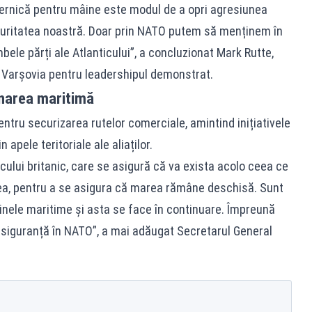
ternică pentru mâine este modul de a opri agresiunea
curitatea noastră. Doar prin NATO putem să menținem în
ele părți ale Atlanticului”, a concluzionat Mark Rutte,
i Varșovia pentru leadershipul demonstrat.
inarea maritimă
entru securizarea rutelor comerciale, amintind inițiativele
 apele teritoriale ale aliaților.
ncului britanic, care se asigură că va exista acolo ceea ce
a, pentru a se asigura că marea rămâne deschisă. Sunt
inele maritime și asta se face în continuare. Împreună
 siguranță în NATO”, a mai adăugat Secretarul General