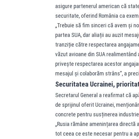
asigure partenerul american că state
securitate, oferind România ca exemp
„Trebuie să fim sinceri că avem și no
partea SUA, dar aliații au auzit mesa
tranziție către respectarea angajamen
văzut avioane din SUA realimentând a
privește respectarea acestor angaja
mesajul și colaborăm strâns”, a preci
Securitatea Ucrainei, priorit
Secretarul General a reafirmat că apă
de sprijinul oferit Ucrainei, mențion
concrete pentru susținerea industrie
„Rusia rămâne amenințarea directă 
tot ceea ce este necesar pentru a ap