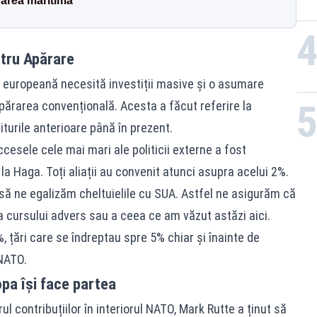
narea maritimă
ntru Apărare
a europeană necesită investiții masive și o asumare
apărarea convențională. Acesta a făcut referire la
turile anterioare până în prezent.
cesele cele mai mari ale politicii externe a fost
la Haga. Toți aliații au convenit atunci asupra acelui 2%.
să ne egalizăm cheltuielile cu SUA. Astfel ne asigurăm că
 cursului advers sau a ceea ce am văzut astăzi aici.
%, țări care se îndreptau spre 5% chiar și înainte de
 NATO.
pa își face partea
rul contribuțiilor în interiorul NATO, Mark Rutte a ținut să