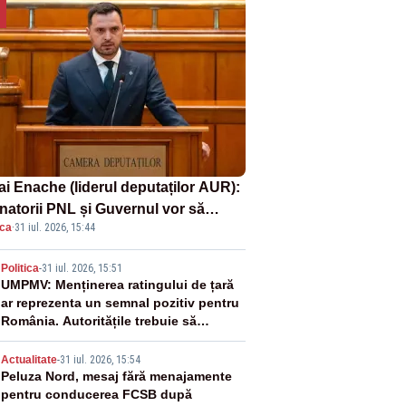
ai Enache (liderul deputaților AUR):
natorii PNL și Guvernul vor să
ica
·
31 iul. 2026, 15:44
ată la vânzare bunuri publice pentru
inge datoriile pentru vaccinurile
2
Politica
-
31 iul. 2026, 15:51
er!”
UMPMV: Menținerea ratingului de țară
ar reprezenta un semnal pozitiv pentru
România. Autoritățile trebuie să
continue consolidarea stabilității
3
economice și financiare
Actualitate
-
31 iul. 2026, 15:54
Peluza Nord, mesaj fără menajamente
pentru conducerea FCSB după