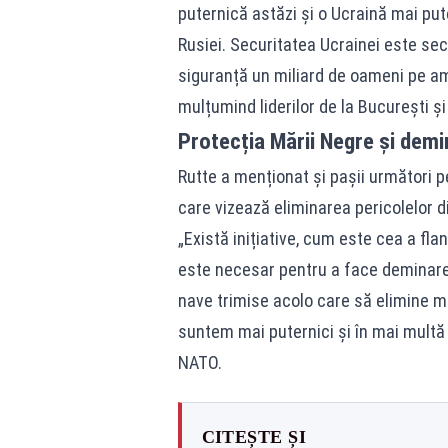
puternică astăzi și o Ucraină mai pu
Rusiei. Securitatea Ucrainei este se
siguranță un miliard de oameni pe amb
mulțumind liderilor de la București ș
Protecția Mării Negre și dem
Rutte a menționat și pașii următori p
care vizează eliminarea pericolelor din
„Există inițiative, cum este cea a fla
este necesar pentru a face deminare
nave trimise acolo care să elimine m
suntem mai puternici și în mai multă
NATO.
CITEȘTE ȘI