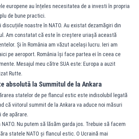
le europene au înțeles necesitatea de a investi în propria
lu de bune practici.
i discuțiile noastre în NATO. Au existat dezamăgiri din
jul. Am constatat că este în creștere uriașă această
telor. Și în România am văzut același lucru. Ieri am
ici pe aeroport. România își face partea ei în ceea ce
mente. Mesajul meu către SUA este: Europa a auzit
zat Rutte.
ate absolută la Summitul de la Ankara
rarea statelor de pe flancul estic este indisolubil legată
ând că viitorul summit de la Ankara va aduce noi măsuri
i de apărare.
a NATO. Nu putem să lăsăm garda jos. Trebuie să facem
ăra statele NATO și flancul estic. O Ucraină mai