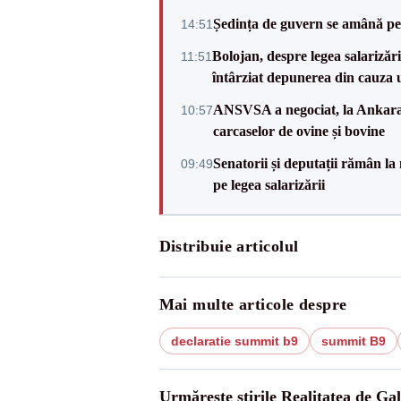
Ședința de guvern se amână pen
14:51
Bolojan, despre legea salarizăr
11:51
întârziat depunerea din cauza u
ANSVSA a negociat, la Ankara, 
10:57
carcaselor de ovine și bovine
Senatorii și deputații rămân la
09:49
pe legea salarizării
Distribuie articolul
Mai multe articole despre
declaratie summit b9
summit B9
Urmărește știrile Realitatea de Gal