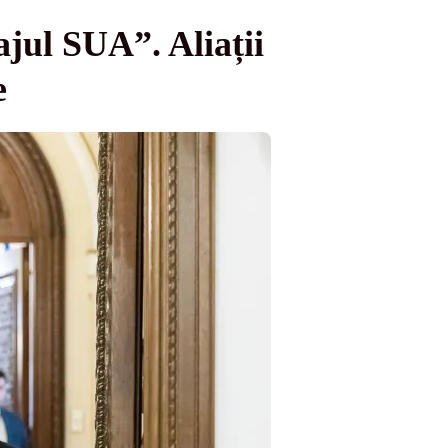
jul SUA”. Aliații
e