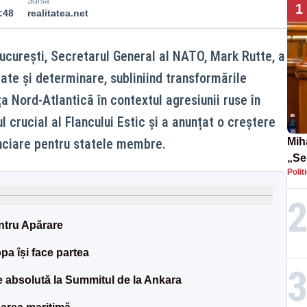
Sursă
1
:48
realitatea.net
ucurești, Secretarul General al NATO, Mark Rutte, a
ate și determinare, subliniind transformările
a Nord-Atlantică în contextul agresiunii ruse în
l crucial al Flancului Estic și a anunțat o creștere
nciare pentru statele membre.
Mih
„Se
Polit
sco
a st
Pfiz
entru Apărare
a își face partea
te absolută la Summitul de la Ankara