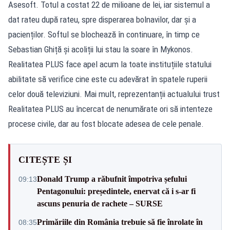
Asesoft. Totul a costat 22 de milioane de lei, iar sistemul a
dat rateu după rateu, spre disperarea bolnavilor, dar și a
pacienților. Softul se blochează în continuare, în timp ce
Sebastian Ghiță și acoliții lui stau la soare în Mykonos.
Realitatea PLUS face apel acum la toate instituțiile statului
abilitate să verifice cine este cu adevărat în spatele ruperii
celor două televiziuni. Mai mult, reprezentanții actualului trust
Realitatea PLUS au încercat de nenumărate ori să intenteze
procese civile, dar au fost blocate adesea de cele penale.
CITEȘTE ȘI
Donald Trump a răbufnit împotriva șefului
09:13
Pentagonului: președintele, enervat că i s-ar fi
ascuns penuria de rachete – SURSE
Primăriile din România trebuie să fie înrolate în
08:35