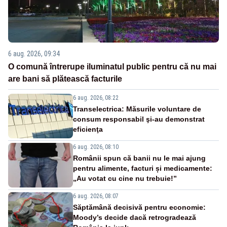
6 aug. 2026, 09:34
O comună întrerupe iluminatul public pentru că nu mai
are bani să plătească facturile
6 aug. 2026, 08:22
Transelectrica: Măsurile voluntare de
consum responsabil şi-au demonstrat
eficienţa
6 aug. 2026, 08:10
Românii spun că banii nu le mai ajung
pentru alimente, facturi și medicamente:
„Au votat cu cine nu trebuie!”
6 aug. 2026, 08:07
Săptămână decisivă pentru economie:
Moody’s decide dacă retrogradează