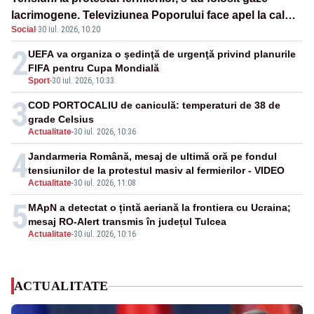
lacrimogene. Televiziunea Poporului face apel la calm
Social
·
30 iul. 2026, 10:20
– LIVE TEXT
2
UEFA va organiza o şedinţă de urgenţă privind planurile
FIFA pentru Cupa Mondială
Sport
-
30 iul. 2026, 10:33
3
COD PORTOCALIU de caniculă: temperaturi de 38 de
grade Celsius
Actualitate
-
30 iul. 2026, 10:36
4
Jandarmeria Română, mesaj de ultimă oră pe fondul
tensiunilor de la protestul masiv al fermierilor - VIDEO
Actualitate
-
30 iul. 2026, 11:08
5
MApN a detectat o țintă aeriană la frontiera cu Ucraina;
mesaj RO-Alert transmis în județul Tulcea
Actualitate
-
30 iul. 2026, 10:16
ACTUALITATE