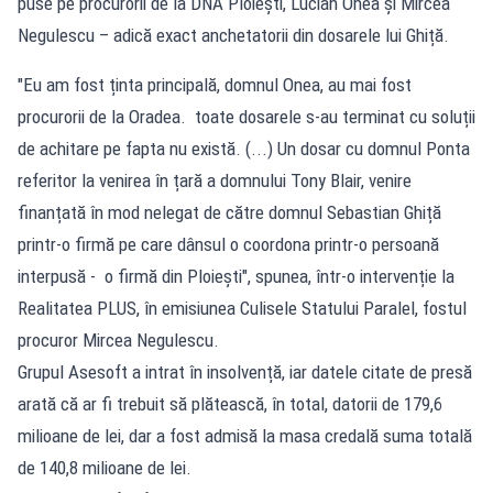
puse pe procurorii de la DNA Ploiești, Lucian Onea și Mircea
Negulescu – adică exact anchetatorii din dosarele lui Ghiță.
"Eu am fost ținta principală, domnul Onea, au mai fost
procurorii de la Oradea. toate dosarele s-au terminat cu soluții
de achitare pe fapta nu există. (...) Un dosar cu domnul Ponta
referitor la venirea în țară a domnului Tony Blair, venire
finanțată în mod nelegat de către domnul Sebastian Ghiță
printr-o firmă pe care dânsul o coordona printr-o persoană
interpusă - o firmă din Ploiești", spunea, într-o intervenție la
Realitatea PLUS, în emisiunea Culisele Statului Paralel, fostul
procuror Mircea Negulescu.
Grupul Asesoft a intrat în insolvență, iar datele citate de presă
arată că ar fi trebuit să plătească, în total, datorii de 179,6
milioane de lei, dar a fost admisă la masa credală suma totală
de 140,8 milioane de lei.