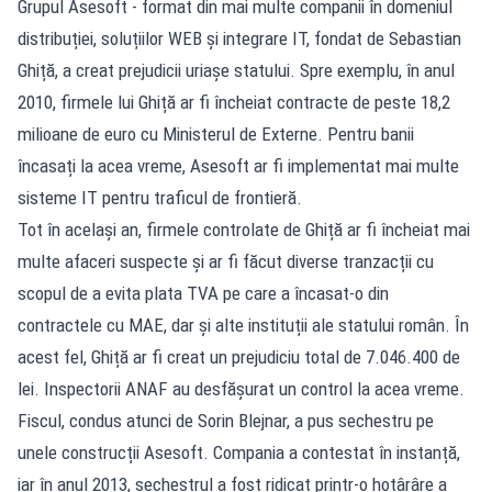
Grupul Asesoft - format din mai multe companii în domeniul
distribuției, soluțiilor WEB și integrare IT, fondat de Sebastian
Ghiță, a creat prejudicii uriașe statului. Spre exemplu, în anul
2010, firmele lui Ghiță ar fi încheiat contracte de peste 18,2
milioane de euro cu Ministerul de Externe. Pentru banii
încasați la acea vreme, Asesoft ar fi implementat mai multe
sisteme IT pentru traficul de frontieră.
Tot în același an, firmele controlate de Ghiță ar fi încheiat mai
multe afaceri suspecte și ar fi făcut diverse tranzacții cu
scopul de a evita plata TVA pe care a încasat-o din
contractele cu MAE, dar și alte instituții ale statului român. În
acest fel, Ghiță ar fi creat un prejudiciu total de 7.046.400 de
lei. Inspectorii ANAF au desfășurat un control la acea vreme.
Fiscul, condus atunci de Sorin Blejnar, a pus sechestru pe
unele construcții Asesoft. Compania a contestat în instanță,
iar în anul 2013, sechestrul a fost ridicat printr-o hotârâre a