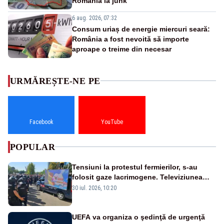
România la junk
6 aug. 2026, 07:32
Consum uriaș de energie miercuri seară:
România a fost nevoită să importe
aproape o treime din necesar
URMĂREȘTE-NE PE
Facebook
YouTube
POPULAR
Tensiuni la protestul fermierilor, s-au
folosit gaze lacrimogene. Televiziunea
Poporului face apel la calm – LIVE TEXT
30 iul. 2026, 10:20
UEFA va organiza o şedinţă de urgenţă