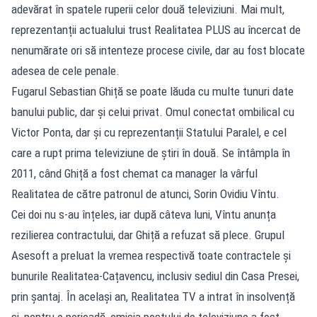
adevărat în spatele ruperii celor două televiziuni. Mai mult,
reprezentanții actualului trust Realitatea PLUS au încercat de
nenumărate ori să intenteze procese civile, dar au fost blocate
adesea de cele penale.
Fugarul Sebastian Ghiță se poate lăuda cu multe tunuri date
banului public, dar și celui privat. Omul conectat ombilical cu
Victor Ponta, dar și cu reprezentanții Statului Paralel, e cel
care a rupt prima televiziune de știri în două. Se întâmpla în
2011, când Ghiță a fost chemat ca manager la vârful
Realitatea de către patronul de atunci, Sorin Ovidiu Vîntu.
Cei doi nu s-au înțeles, iar după câteva luni, Vîntu anunța
rezilierea contractului, dar Ghiță a refuzat să plece. Grupul
Asesoft a preluat la vremea respectivă toate contractele și
bunurile Realitatea-Cațavencu, inclusiv sediul din Casa Presei,
prin șantaj. În același an, Realitatea TV a intrat în insolvență
și, pentru o perioadă, emisia postului de televiziune a fost