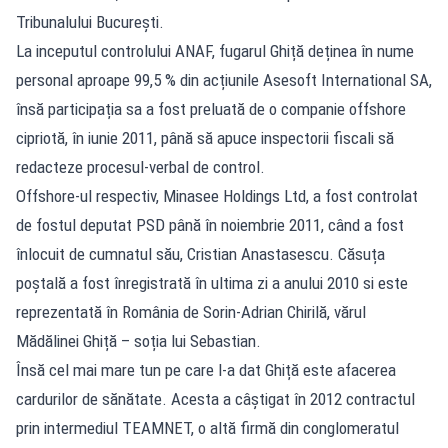
Tribunalului București.
La inceputul controlului ANAF, fugarul Ghiță deținea în nume
personal aproape 99,5 % din acțiunile Asesoft International SA,
însă participația sa a fost preluată de o companie offshore
cipriotă, în iunie 2011, până să apuce inspectorii fiscali să
redacteze procesul-verbal de control.
Offshore-ul respectiv, Minasee Holdings Ltd, a fost controlat
de fostul deputat PSD până în noiembrie 2011, când a fost
înlocuit de cumnatul său, Cristian Anastasescu. Căsuța
poștală a fost înregistrată în ultima zi a anului 2010 si este
reprezentată în România de Sorin-Adrian Chirilă, vărul
Mădălinei Ghiță – soția lui Sebastian.
Însă cel mai mare tun pe care l-a dat Ghiță este afacerea
cardurilor de sănătate. Acesta a câștigat în 2012 contractul
prin intermediul TEAMNET, o altă firmă din conglomeratul