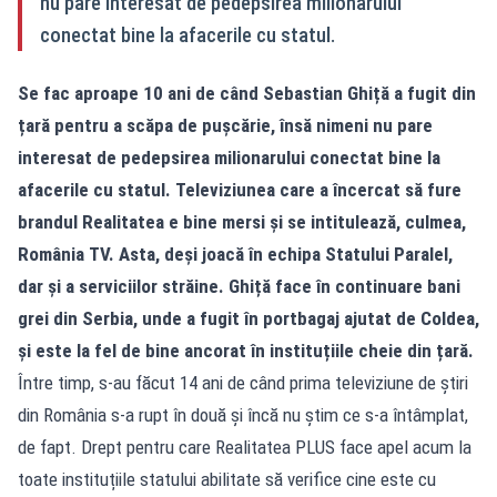
nu pare interesat de pedepsirea milionarului
conectat bine la afacerile cu statul.
Se fac aproape 10 ani de când Sebastian Ghiță a fugit din
țară pentru a scăpa de pușcărie, însă nimeni nu pare
interesat de pedepsirea milionarului conectat bine la
afacerile cu statul. Televiziunea care a încercat să fure
brandul Realitatea e bine mersi și se intitulează, culmea,
România TV. Asta, deși joacă în echipa Statului Paralel,
dar și a serviciilor străine. Ghiță face în continuare bani
grei din Serbia, unde a fugit în portbagaj ajutat de Coldea,
și este la fel de bine ancorat în instituțiile cheie din țară.
Între timp, s-au făcut 14 ani de când prima televiziune de știri
din România s-a rupt în două și încă nu știm ce s-a întâmplat,
de fapt. Drept pentru care Realitatea PLUS face apel acum la
toate instituțiile statului abilitate să verifice cine este cu