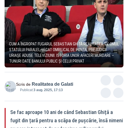
CUM A ÎNGROPAT FUGARUL SEBASTIAN GHIȚĂ REALITATEA TV. OMUL
STATULUI PARALEL, LEGAT OMBILICAL DE PONTA, PREJUDICII
URIAȘE ADUSE TELEVIZIUNII. ISTORIA UNOR AFACERI MURDARE –
TUNURI DATE BANULUI PUBLIC ȘI CELUI PRIVAT
Realitatea de Galati
Scris de
Publicat:
3 aug. 2025, 17:13
Se fac aproape 10 ani de când Sebastian Ghiță a
fugit din țară pentru a scăpa de pușcărie, însă nimeni