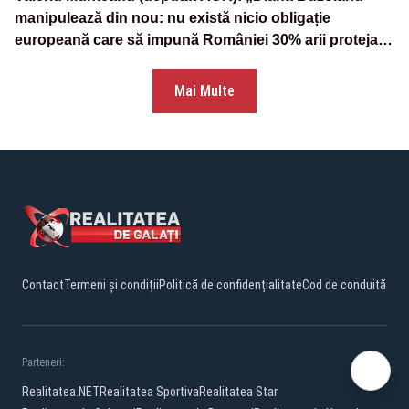
manipulează din nou: nu există nicio obligație
europeană care să impună României 30% arii protejate
și 10% protecție strictă”
Mai Multe
Contact
Termeni și condiții
Politică de confidențialitate
Cod de conduită
Parteneri:
Realitatea.NET
Realitatea Sportiva
Realitatea Star