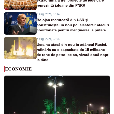
extraordinară trei proiecte de lege care
reprezintă jaloane din PNRR
6 aug. 2026, 07:34
Bolojan recrutează din USR și
construiește un nou pol electoral: atacuri
coordonate pentru menținerea la putere
6 aug. 2026, 07:04
Ucraina atacă din nou în adâncul Rusiei:
rafinăria cu o capacitate de 15 milioane
de tone de petrol pe an, vizată două nopți
la rând
ECONOMIE