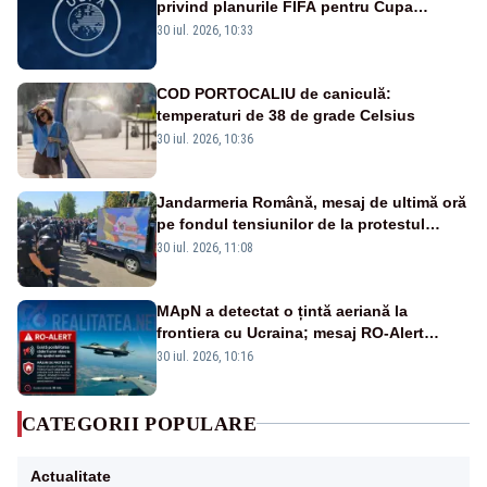
privind planurile FIFA pentru Cupa
Mondială
30 iul. 2026, 10:33
COD PORTOCALIU de caniculă:
temperaturi de 38 de grade Celsius
30 iul. 2026, 10:36
Jandarmeria Română, mesaj de ultimă oră
pe fondul tensiunilor de la protestul
masiv al fermierilor - VIDEO
30 iul. 2026, 11:08
MApN a detectat o țintă aeriană la
frontiera cu Ucraina; mesaj RO-Alert
transmis în județul Tulcea
30 iul. 2026, 10:16
CATEGORII POPULARE
Actualitate