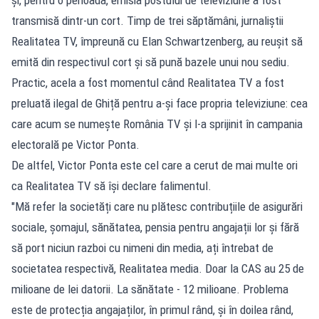
transmisă dintr-un cort. Timp de trei săptămâni, jurnaliștii
Realitatea TV, împreună cu Elan Schwartzenberg, au reușit să
emită din respectivul cort și să pună bazele unui nou sediu.
Practic, acela a fost momentul când Realitatea TV a fost
preluată ilegal de Ghiță pentru a-și face propria televiziune: cea
care acum se numește România TV și l-a sprijinit în campania
electorală pe Victor Ponta.
De altfel, Victor Ponta este cel care a cerut de mai multe ori
ca Realitatea TV să își declare falimentul.
"Mă refer la societăți care nu plătesc contribuțiile de asigurări
sociale, șomajul, sănătatea, pensia pentru angajații lor și fără
să port niciun razboi cu nimeni din media, ați întrebat de
societatea respectivă, Realitatea media. Doar la CAS au 25 de
milioane de lei datorii. La sănătate - 12 milioane. Problema
este de protecția angajaților, în primul rând, și în doilea rând,