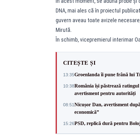
În acest moment, se adună probe și d
DNA, mai ales că în proiectul publicat
guvern aveau toate avizele necesare, 
Mirută.
În schimb, vicepremierul interimar O
CITEȘTE ȘI
Groenlanda îi pune frână lui 
13:35
România își păstrează ratingul 
10:38
avertisment pentru autorități
Nicușor Dan, avertisment după 
08:51
economică”
PSD, replică dură pentru Boloj
15:26