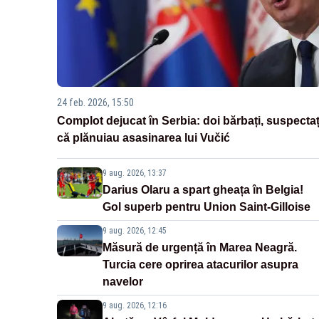
24 feb. 2026, 15:50
Complot dejucat în Serbia: doi bărbați, suspectaț
că plănuiau asasinarea lui Vučić
9 aug. 2026, 13:37
Darius Olaru a spart gheața în Belgia!
Gol superb pentru Union Saint-Gilloise
9 aug. 2026, 12:45
Măsură de urgență în Marea Neagră.
Turcia cere oprirea atacurilor asupra
navelor
9 aug. 2026, 12:16