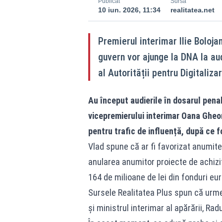
Publicat
Sursă
10 iun. 2026, 11:34
realitatea.net
Premierul interimar Ilie Boloja
guvern vor ajunge la DNA la aud
al Autorității pentru Digitaliz
Au început audierile în dosarul pena
vicepremierului interimar Oana Gheor
pentru trafic de influență, după ce 
Vlad spune că ar fi favorizat anumit
anularea anumitor proiecte de achiziți
164 de milioane de lei din fonduri eu
Sursele Realitatea Plus spun că urmea
și ministrul interimar al apărării, Ra