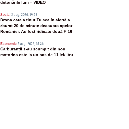
detonările luni – VIDEO
4
Social
-
2 aug. 2026, 19:28
Drona care a ținut Tulcea în alertă a
zburat 20 de minute deasupra apelor
României. Au fost ridicate două F-16
5
Economie
-
2 aug. 2026, 15:36
Carburanții s-au scumpit din nou,
motorina este la un pas de 11 lei/litru