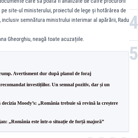
ocumente care să poată fi analizate de către procurorii
 pe site-ul ministerului, proiectul de lege și hotărârea de
inclusiv semnătura ministrului interimar al apărării, Radu
ana Gheorghiu, neagă toate acuzațiile.
Trump. Avertisment dur după planul de foraj
recomandat investițiilor. Un semnal pozitiv, dar și un
decizia Moody’s: „România trebuie să revină la creștere
an: „România este într-o situație de forță majoră”