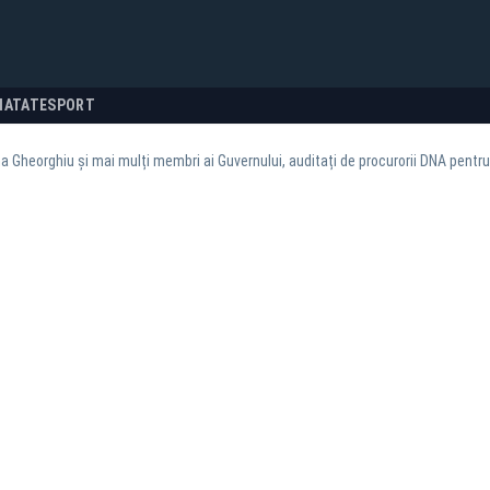
NATATE
SPORT
a Gheorghiu și mai mulți membri ai Guvernului, auditați de procurorii DNA pentru 