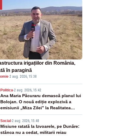
astructura irigațiilor din România,
ată în paragină
omie
·
2 aug. 2026, 15:38
2
Politica
-
2 aug. 2026, 15:42
Ana Maria Păcuraru demască planul lui
Bolojan. O nouă ediție explozivă a
emisiunii „Miza Zilei” la Realitatea
PLUS
3
Social
-
2 aug. 2026, 15:48
Misiune ratată la Izvoarele, pe Dunăre:
stânca nu a cedat, militarii reiau