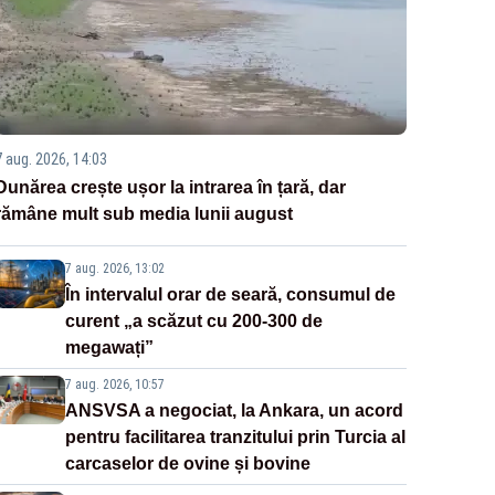
7 aug. 2026, 14:03
Dunărea crește ușor la intrarea în țară, dar
rămâne mult sub media lunii august
7 aug. 2026, 13:02
În intervalul orar de seară, consumul de
curent „a scăzut cu 200-300 de
megawați”
7 aug. 2026, 10:57
ANSVSA a negociat, la Ankara, un acord
pentru facilitarea tranzitului prin Turcia al
carcaselor de ovine și bovine