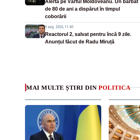
Alertă pe Vârful Moldoveanu. Un bărbat
de 80 de ani a dispărut în timpul
coborârii
9 aug. 2026, 11:40
Reactorul 2, salvat pentru încă 9 zile.
Anunțul făcut de Radu Miruță
MAI MULTE ȘTIRI DIN
POLITICA