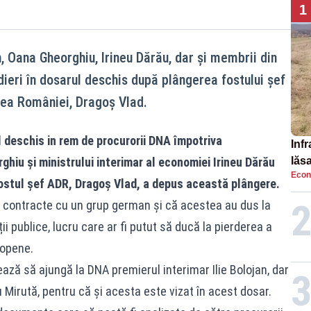
1
n, Oana Gheorghiu, Irineu Dărău, dar și membrii din
ieri în dosarul deschis după plângerea fostului șef
area României, Dragoș Vlad.
l deschis in rem de procurorii DNA împotriva
Infr
ghiu și ministrului interimar al economiei Irineu Dărău
lăs
Econ
fostul șef ADR, Dragoș Vlad, a depus această plângere.
e contracte cu un grup german și că acestea au dus la
i publice, lucru care ar fi putut să ducă la pierderea a
ropene.
ză să ajungă la DNA premierul interimar Ilie Bolojan, dar
du Mirută, pentru că și acesta este vizat în acest dosar.