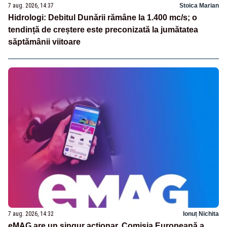
7 aug. 2026, 14:37
Stoica Marian
Hidrologi: Debitul Dunării rămâne la 1.400 mc/s; o
tendință de creștere este preconizată la jumătatea
săptămânii viitoare
7 aug. 2026, 14:32
Ionuț Nichita
eMAG are un singur acționar. Comisia Europeană a