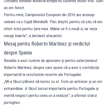
Cristiano Ronaldo această echipă nu cucerise niciun titlu. Sunt
un om fericit.
Pentru mine, Campionatul European din 2016 are aceeași
valoare ca o Cupă Mondială. Plec liniștit, pentru că știu că am
oferit totul pentru țara mea. Mâine va fi o nouă zi, iar viața
merge înainte”, a declarat atacantul.
Mesaj pentru Roberto Martinez și verdictul
despre Spania
Ronaldo a avut cuvinte de apreciere și pentru selecționerul
Roberto Martinez, despre care spune că a avut o contribuție
importantă la rezultatele recente ale Portugaliei.
„Mi-a făcut plăcere să lucrez cu el. Este un antrenor și un om
extraordinar. A făcut lucruri importante pentru Portugalia și
merită respect pentru ceea ce a realizat”, a afirmat starul
portughez.