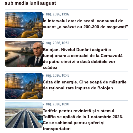
sub media lunii august
7 aug. 2026, 13:02
În intervalul orar de seară, consumul de
curent „a scăzut cu 200-300 de megawați”
7 aug. 2026, 10:51
Bolojan: Nivelul Dunării asigură o
funcționare a centralei de la Cernavodă
de patru-cinci zile dacă debitele vor
scădea
7 aug. 2026, 10:43
Criza din energie. Cine scapă de măsurile
de raționalizare impuse de Bolojan
7 aug. 2026, 10:01
Tarifele pentru rovinietă și sistemul
TollRo se aplică de la 1 octombrie 2026.
Ce se schimbă pentru șoferi și
transportatori