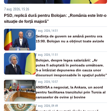
7 aug. 2026, 15:26
PSD, replică dură pentru Bolojan: „România este într-o
situație de forță majoră”
7 aug. 2026, 14:51
Ședința de guvern se amână pentru ora
15:00. Bolojan nu a obținut toate avizele
7 aug. 2026, 11:51
Bolojan, despre legea salarizării: „Ar
putea fi adoptată în perioada următoare.
S-a întârziat depunerea din cauza unor
discursuri iresponsabile în spaţiul public”
7 aug. 2026, 10:57
ANSVSA a negociat, la Ankara, un acord
pentru facilitarea tranzitului prin Turcia al
carcaselor de ovine și bovine
7 aug. 2026, 09:49