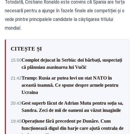
Totodată, Cristiano Ronaldo este convins că Spania are forța
necesară pentru a ajunge în fazele finale ale competiției și o
vede printre principalele candidate la câștigarea titlului
mondial.
CITEȘTE ȘI
Complot dejucat în Serbia: doi bărbați, suspectați
15:50
că plănuiau asasinarea lui Vučić
Trump: Rusia ar putea lovi un stat NATO în
21:42
această toamnă. Ce spune despre armele pentru
Ucraina
Gest superb făcut de Adrian Mutu pentru soția sa,
20:43
Sandra. Zeci de mii de oameni au văzut imaginile
Operațiune fără precedent pe Dunăre. Cum
19:45
funcționează digul din barje care ajută centrala de