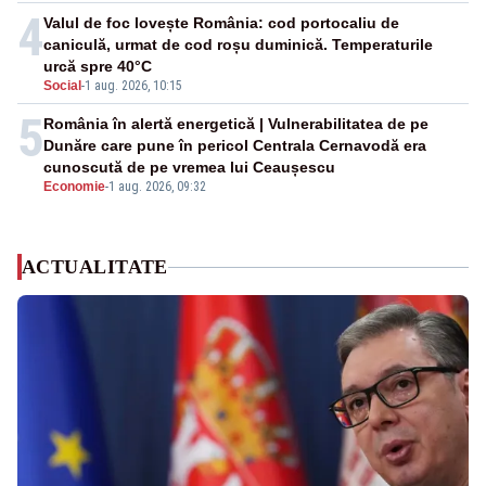
4
Valul de foc lovește România: cod portocaliu de
caniculă, urmat de cod roșu duminică. Temperaturile
urcă spre 40°C
Social
-
1 aug. 2026, 10:15
5
România în alertă energetică | Vulnerabilitatea de pe
Dunăre care pune în pericol Centrala Cernavodă era
cunoscută de pe vremea lui Ceaușescu
Economie
-
1 aug. 2026, 09:32
ACTUALITATE