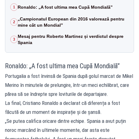
Ronaldo: „A fost ultima mea Cupă Mondială”
1
„Campionatul European din 2016 valorează pentru
2
mine cât un Mondial”
Mesaj pentru Roberto Martinez și verdictul despre
3
Spania
Ronaldo: „A fost ultima mea Cupă Mondială”
Portugalia a fost învinsă de Spania după golul marcat de Mikel
Merino în minutele de prelungire, într-un meci echilibrat, care
părea să se îndrepte spre loviturile de departajare.
La final, Cristiano Ronaldo a declarat că diferența a fost
făcută de un moment de inspirație și de șansă.
„Se putea califica oricare dintre echipe. Spania a avut puțin
noroc marcând în ultimele momente, dar asta este
frumusețea fotbalului. A fost un meci foarte disputat.