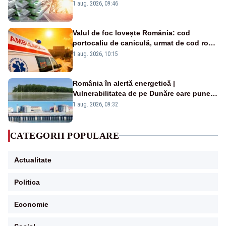
Analiză Realitatea Plus
1 aug. 2026, 09:46
Valul de foc lovește România: cod
portocaliu de caniculă, urmat de cod roșu
duminică. Temperaturile urcă spre 40°C
1 aug. 2026, 10:15
România în alertă energetică |
Vulnerabilitatea de pe Dunăre care pune
în pericol Centrala Cernavodă era
1 aug. 2026, 09:32
cunoscută de pe vremea lui Ceaușescu
CATEGORII POPULARE
Actualitate
Politica
Economie