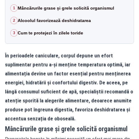
Mâncărurile grase și grele solicită organismul
1
Alcoolul favorizează deshidratarea
2
Cum te protejezi în zilele toride
3
În perioadele caniculare, corpul depune un efort
suplimentar pentru a-și menține temperatura optimă, iar
alimentația devine un factor esențial pentru menținerea
energiei, hidratării și confortului digestiv. De aceea, pe
lângă consumul suficient de apă, specialiștii recomandă o
atenție sporită la alegerile alimentare, deoarece anumite
produse pot îngreuna digestia, favoriza deshidratarea și
accentua senzația de oboseală.
Mâncărurile grase și grele solicită organismul
Preparatele bogate în grăsimi necesită un efort mai mare din