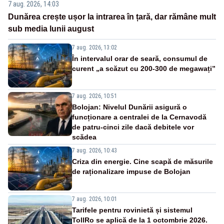
7 aug. 2026, 14:03
Dunărea crește ușor la intrarea în țară, dar rămâne mult
sub media lunii august
7 aug. 2026, 13:02
În intervalul orar de seară, consumul de
curent „a scăzut cu 200-300 de megawați”
7 aug. 2026, 10:51
Bolojan: Nivelul Dunării asigură o
funcționare a centralei de la Cernavodă
de patru-cinci zile dacă debitele vor
scădea
7 aug. 2026, 10:43
Criza din energie. Cine scapă de măsurile
de raționalizare impuse de Bolojan
7 aug. 2026, 10:01
Tarifele pentru rovinietă și sistemul
TollRo se aplică de la 1 octombrie 2026.