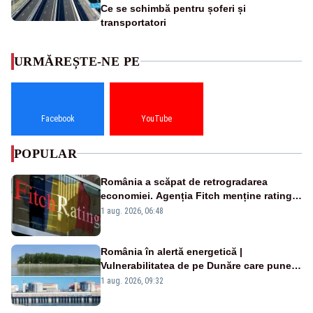
Ce se schimbă pentru șoferi și
transportatori
URMĂREȘTE-NE PE
Facebook
YouTube
POPULAR
România a scăpat de retrogradarea
economiei. Agenția Fitch menține ratingul
„BBB-” cu perspectivă negativă
1 aug. 2026, 06:48
România în alertă energetică |
Vulnerabilitatea de pe Dunăre care pune
în pericol Centrala Cernavodă era
1 aug. 2026, 09:32
cunoscută de pe vremea lui Ceaușescu