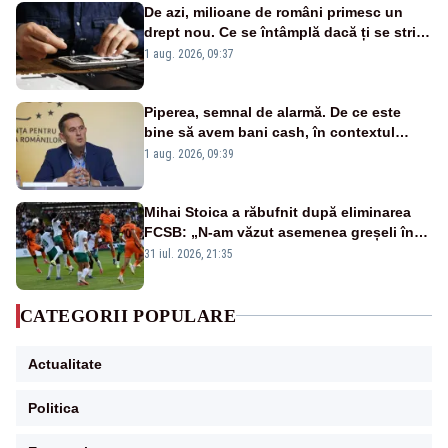
De azi, milioane de români primesc un
drept nou. Ce se întâmplă dacă ți se strică
un produs
1 aug. 2026, 09:37
Piperea, semnal de alarmă. De ce este
bine să avem bani cash, în contextul
alertei energetice?
1 aug. 2026, 09:39
Mihai Stoica a răbufnit după eliminarea
FCSB: „N-am văzut asemenea greșeli în
190 de meciuri europene”
31 iul. 2026, 21:35
CATEGORII POPULARE
Actualitate
Politica