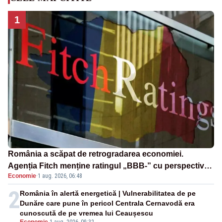
1
România a scăpat de retrogradarea economiei.
Agenția Fitch menține ratingul „BBB-” cu perspectivă
Economie
·
1 aug. 2026, 06:48
negativă
2
România în alertă energetică | Vulnerabilitatea de pe
Dunăre care pune în pericol Centrala Cernavodă era
cunoscută de pe vremea lui Ceaușescu