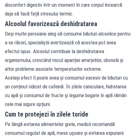
disconfort digestiv într-un moment în care corpul încearcă
deja să facă față stresului termic.
Alcoolul favorizează deshidratarea
Deși multe persoane aleg să consume băuturi alcoolice pentru
a se răcori, specialiștii avertizează că acestea pot avea
efectul opus. Alcoolul contribuie la deshidratarea
organismului, crescând riscul apariției amețelilor, oboselii și
altor probleme asociate temperaturilor extreme.
Același efect îl poate avea și consumul excesiv de băuturi cu
un conținut ridicat de cafeină. În zilele caniculare, hidratarea
cu apă și consumul de fructe și legume bogate în apă rămân
cele mai sigure opțiuni.
Cum te protejezi în zilele toride
Pe lângă evitarea alimentelor grele, medicii recomandă
consumul regulat de apă, mese ușoare și evitarea expunerii