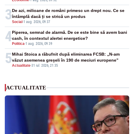
Economie
-
1 aug. 2026, 09:32
3
De azi, milioane de români primesc un drept nou. Ce se
întâmplă dacă ți se strică un produs
Social
-
1 aug. 2026, 09:37
4
Piperea, semnal de alarmă. De ce este bine să avem bani
cash, în contextul alertei energetice?
Politica
-
1 aug. 2026, 09:39
5
Mihai Stoica a răbufnit după eliminarea FCSB: „N-am
văzut asemenea greșeli în 190 de meciuri europene”
Actualitate
-
31 iul. 2026, 21:35
ACTUALITATE