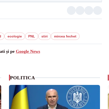
d
ecologie
PNL
stiri
mircea fechet
ati și pe
Google News
POLITICA