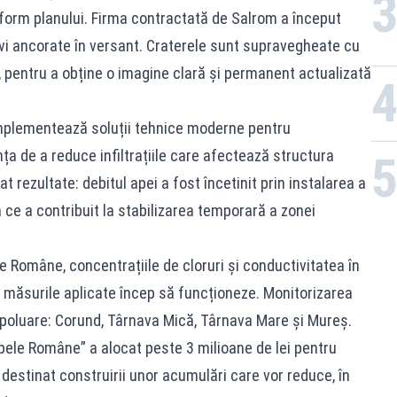
nform planului. Firma contractată de Salrom a început
evi ancorate în versant. Craterele sunt supravegheate cu
R, pentru a obține o imagine clară și permanent actualizată
 implementează soluții tehnice moderne pentru
ța de a reduce infiltrațiile care afectează structura
t rezultate: debitul apei a fost încetinit prin instalarea a
ea ce a contribuit la stabilizarea temporară a zonei
Române, concentrațiile de cloruri și conductivitatea în
măsurile aplicate încep să funcționeze. Monitorizarea
e poluare: Corund, Târnava Mică, Târnava Mare și Mureș.
Apele Române” a alocat peste 3 milioane de lei pentru
 destinat construirii unor acumulări care vor reduce, în