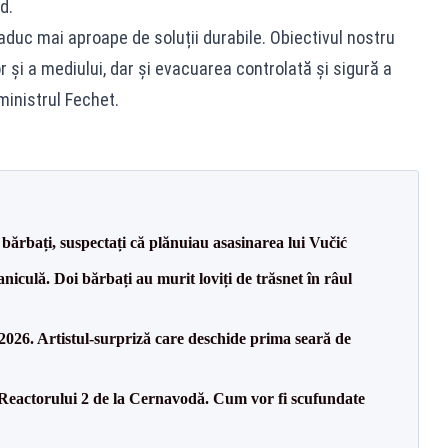
d.
aduc mai aproape de soluții durabile. Obiectivul nostru
r și a mediului, dar și evacuarea controlată și sigură a
ministrul Fechet.
bărbați, suspectați că plănuiau asasinarea lui Vučić
culă. Doi bărbați au murit loviți de trăsnet în râul
26. Artistul-surpriză care deschide prima seară de
 Reactorului 2 de la Cernavodă. Cum vor fi scufundate