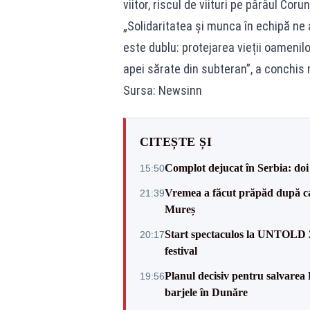
viitor, riscul de viituri pe pârâul Corun
„Solidaritatea și munca în echipă ne 
este dublu: protejarea vieții oamenilo
apei sărate din subteran”, a conchis 
Sursa: Newsinn
CITEȘTE ȘI
Complot dejucat în Serbia: doi 
15:50
Vremea a făcut prăpăd după cani
21:39
Mureș
Start spectaculos la UNTOLD 20
20:17
festival
Planul decisiv pentru salvarea
19:56
barjele în Dunăre