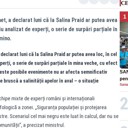
CE
1
et, a declarat luni că la Salina Praid ar putea avea
u analizat de experți, o serie de surpări parțiale în
mino.
declarat luni că la Salina Praid ar putea avea loc, în cel
erți, o serie de surpări parțiale în mina veche, cu efect
aceste posibile evenimente nu ar afecta semnificativ
SAN
pent
 bruscă a salinității apelor în aval – o situație
Sana
proi
chipe mixte de experți români și internaționali
logică a zonei. „Siguranța populației și protejarea
tre. Scenariul cel mai negru este luat în calcul, dar nu se
nității”, a precizat ministrul.