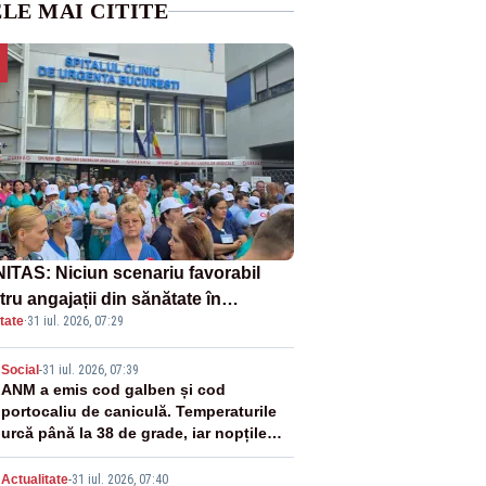
LE MAI CITITE
ITAS: Niciun scenariu favorabil
ru angajații din sănătate în
tate
·
31 iul. 2026, 07:29
ectul Legii salarizării
2
Social
-
31 iul. 2026, 07:39
ANM a emis cod galben și cod
portocaliu de caniculă. Temperaturile
urcă până la 38 de grade, iar nopțile
devin tropicale
Actualitate
-
31 iul. 2026, 07:40