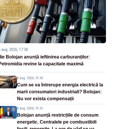
6 aug. 2026, 17:38
Ilie Bolojan anunță ieftinirea carburanților:
Petromidia revine la capacitate maximă
6 aug. 2026, 15:36
Cum se va întrerupe energia electrică la
marii consumatori industriali? Bolojan:
Nu vor exista compensații
6 aug. 2026, 15:33
Bolojan anunță restricțiile de consum
energetic. Centralele pe combustibili
fosili, repornite. La ore de vârf se va