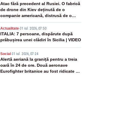
3
Atac fără precedent al Rusiei. O fabrică
de drone din Kiev deținută de o
companie americană, distrusă de o
rachetă rusească
4
Actualitate
-
31 iul. 2026, 07:50
ITALIA: 7 persoane, dispărute după
prăbușirea unei clădiri în Sicilia | VIDEO
5
Social
-
31 iul. 2026, 07:24
Alertă aeriană la graniță pentru a treia
oară în 24 de ore. Două aeronave
Eurofighter britanice au fost ridicate de
la sol