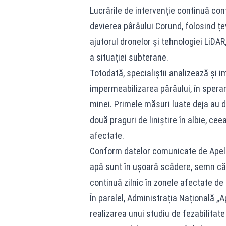
Lucrările de intervenție continuă co
devierea pârâului Corund, folosind ț
ajutorul dronelor și tehnologiei LiDA
a situației subterane.
Totodată, specialiștii analizează și
impermeabilizarea pârâului, în speran
minei. Primele măsuri luate deja au da
două praguri de liniștire în albie, ce
afectate.
Conform datelor comunicate de Apele 
apă sunt în ușoară scădere, semn că 
continuă zilnic în zonele afectate d
În paralel, Administrația Națională „
realizarea unui studiu de fezabilitate