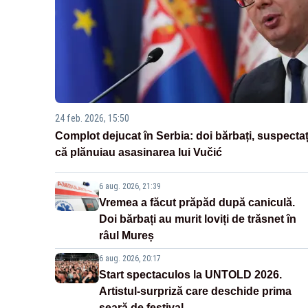
24 feb. 2026, 15:50
Complot dejucat în Serbia: doi bărbați, suspectaț
că plănuiau asasinarea lui Vučić
6 aug. 2026, 21:39
Vremea a făcut prăpăd după caniculă.
Doi bărbați au murit loviți de trăsnet în
râul Mureș
6 aug. 2026, 20:17
Start spectaculos la UNTOLD 2026.
Artistul-surpriză care deschide prima
seară de festival