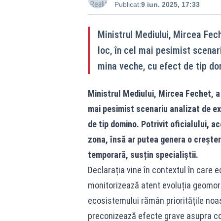
Publicat:
9 iun. 2025, 17:33
Ministrul Mediului, Mircea Fech
loc, în cel mai pesimist scenari
mina veche, cu efect de tip do
Ministrul Mediului, Mircea Fechet, a 
mai pesimist scenariu analizat de exp
de tip domino. Potrivit oficialului, 
zona, însă ar putea genera o creștere
temporară, susțin specialiștii.
Declarația vine în contextul în care e
monitorizează atent evoluția geomorfo
ecosistemului rămân prioritățile noas
preconizează efecte grave asupra comu