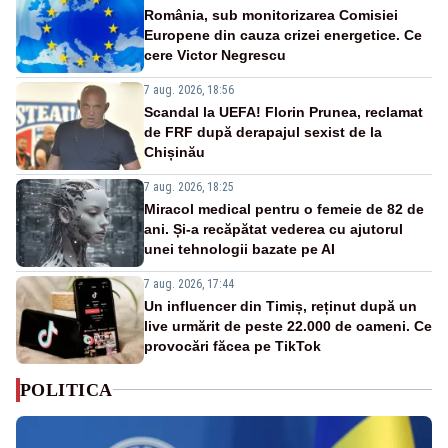
România, sub monitorizarea Comisiei
Europene din cauza crizei energetice. Ce
cere Victor Negrescu
7 aug. 2026, 18:56
Scandal la UEFA! Florin Prunea, reclamat
de FRF după derapajul sexist de la
Chișinău
7 aug. 2026, 18:25
Miracol medical pentru o femeie de 82 de
ani. Și-a recăpătat vederea cu ajutorul
unei tehnologii bazate pe AI
7 aug. 2026, 17:44
Un influencer din Timiș, reținut după un
live urmărit de peste 22.000 de oameni. Ce
provocări făcea pe TikTok
POLITICA