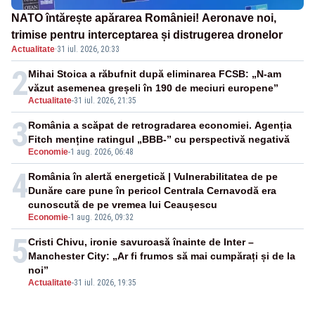
NATO întărește apărarea României! Aeronave noi,
trimise pentru interceptarea și distrugerea dronelor
Actualitate
·
31 iul. 2026, 20:33
2
Mihai Stoica a răbufnit după eliminarea FCSB: „N-am
văzut asemenea greșeli în 190 de meciuri europene”
Actualitate
-
31 iul. 2026, 21:35
3
România a scăpat de retrogradarea economiei. Agenția
Fitch menține ratingul „BBB-” cu perspectivă negativă
Economie
-
1 aug. 2026, 06:48
4
România în alertă energetică | Vulnerabilitatea de pe
Dunăre care pune în pericol Centrala Cernavodă era
cunoscută de pe vremea lui Ceaușescu
Economie
-
1 aug. 2026, 09:32
5
Cristi Chivu, ironie savuroasă înainte de Inter –
Manchester City: „Ar fi frumos să mai cumpărați și de la
noi”
Actualitate
-
31 iul. 2026, 19:35