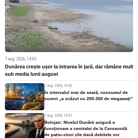
7 aug. 2026, 14:03
Dunărea crește ușor la intrarea în țară, dar rămâne mult
sub media lunii august
7 aug. 2026, 13:02
În intervalul orar de seară, consumul de
curent „a scăzut cu 200-300 de megawați”
7 aug. 2026, 10:51
Bolojan: Nivelul Dunării asigură o
funcționare a centralei de la Cernavodă
de patru-cinci zile dacă debitele vor