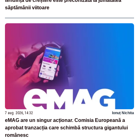
tendință de creștere este preconizată la jumătatea
săptămânii viitoare
7 aug. 2026, 14:32
Ionuț Nichita
eMAG are un singur acționar. Comisia Europeană a
aprobat tranzacția care schimbă structura gigantului
românesc