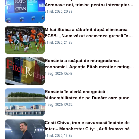
Aeronave noi, trimise pentru interceptarea
și distrugerea dronelor
31 iul. 2026, 20:33
Mihai Stoica a răbufnit după eliminarea
FCSB: „N-am văzut asemenea greșeli în
190 de meciuri europene”
31 iul. 2026, 21:35
România a scăpat de retrogradarea
economiei. Agenția Fitch menține ratingul
„BBB-” cu perspectivă negativă
1 aug. 2026, 06:48
România în alertă energetică |
Vulnerabilitatea de pe Dunăre care pune
în pericol Centrala Cernavodă era
1 aug. 2026, 09:32
cunoscută de pe vremea lui Ceaușescu
Cristi Chivu, ironie savuroasă înainte de
Inter – Manchester City: „Ar fi frumos să
mai cumpărați și de la noi”
31 iul. 2026, 19:35