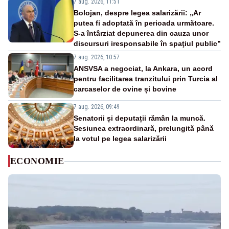
7 aug. 2026, 11:51
Bolojan, despre legea salarizării: „Ar
putea fi adoptată în perioada următoare.
S-a întârziat depunerea din cauza unor
discursuri iresponsabile în spaţiul public”
7 aug. 2026, 10:57
ANSVSA a negociat, la Ankara, un acord
pentru facilitarea tranzitului prin Turcia al
carcaselor de ovine și bovine
7 aug. 2026, 09:49
Senatorii și deputații rămân la muncă.
Sesiunea extraordinară, prelungită până
la votul pe legea salarizării
ECONOMIE