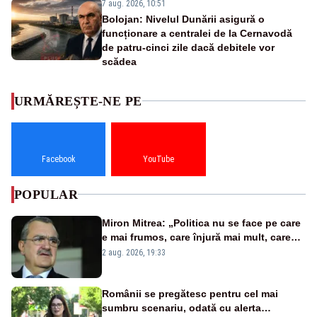
7 aug. 2026, 10:51
Bolojan: Nivelul Dunării asigură o
funcționare a centralei de la Cernavodă
de patru-cinci zile dacă debitele vor
scădea
URMĂREȘTE-NE PE
Facebook
YouTube
POPULAR
Miron Mitrea: „Politica nu se face pe care
e mai frumos, care înjură mai mult, care
țipă mai tare, ci pe proiecte”
2 aug. 2026, 19:33
Românii se pregătesc pentru cel mai
sumbru scenariu, odată cu alerta