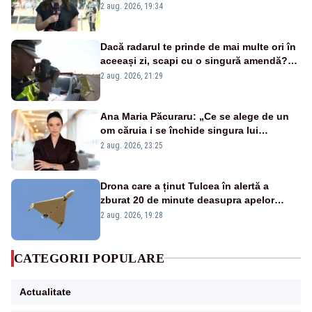
energetică
2 aug. 2026, 19:34
Dacă radarul te prinde de mai multe ori în
aceeași zi, scapi cu o singură amendă?
Ce spune legea
2 aug. 2026, 21:29
Ana Maria Păcuraru: „Ce se alege de un
om căruia i se închide singura lui
portiță?”
2 aug. 2026, 23:25
Drona care a ținut Tulcea în alertă a
zburat 20 de minute deasupra apelor
României. Au fost ridicate două F-16
2 aug. 2026, 19:28
CATEGORII POPULARE
Actualitate