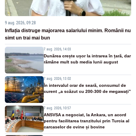
9 aug. 2026, 09:28
Inflația distruge majorarea salariului minim. Românii nu
simt un trai mai bun
7 aug. 2026, 14:03
Dunărea crește ușor la intrarea în țară, dar
rămâne mult sub media lunii august
7 aug. 2026, 13:02
În intervalul orar de seară, consumul de
curent „a scăzut cu 200-300 de megawați”
7 aug. 2026, 10:57
ANSVSA a negociat, la Ankara, un acord
pentru facilitarea tranzitului prin Turcia al
carcaselor de ovine și bovine