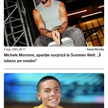
9 aug. 2026, 08:11
Ionuț Nichita
Michele Morrone, apariție surpriză la Summer Well: „Îi
iubesc pe români”