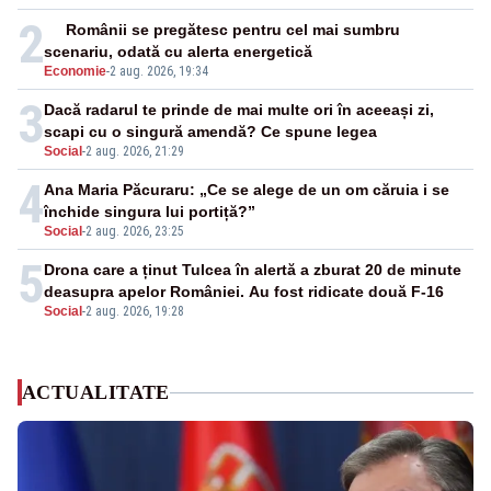
2
Românii se pregătesc pentru cel mai sumbru
scenariu, odată cu alerta energetică
Economie
-
2 aug. 2026, 19:34
3
Dacă radarul te prinde de mai multe ori în aceeași zi,
scapi cu o singură amendă? Ce spune legea
Social
-
2 aug. 2026, 21:29
4
Ana Maria Păcuraru: „Ce se alege de un om căruia i se
închide singura lui portiță?”
Social
-
2 aug. 2026, 23:25
5
Drona care a ținut Tulcea în alertă a zburat 20 de minute
deasupra apelor României. Au fost ridicate două F-16
Social
-
2 aug. 2026, 19:28
ACTUALITATE