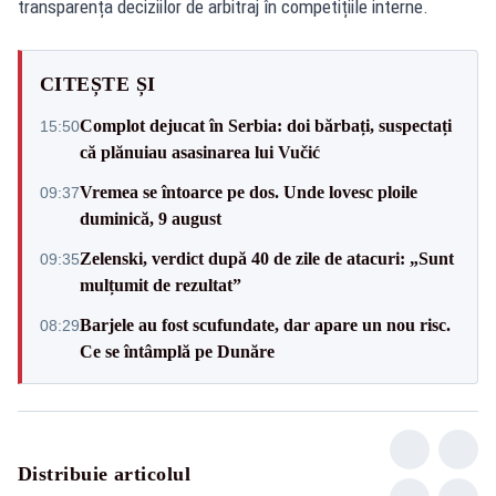
transparența deciziilor de arbitraj în competițiile interne.
CITEȘTE ȘI
Complot dejucat în Serbia: doi bărbați, suspectați
15:50
că plănuiau asasinarea lui Vučić
Vremea se întoarce pe dos. Unde lovesc ploile
09:37
duminică, 9 august
Zelenski, verdict după 40 de zile de atacuri: „Sunt
09:35
mulțumit de rezultat”
Barjele au fost scufundate, dar apare un nou risc.
08:29
Ce se întâmplă pe Dunăre
Distribuie articolul