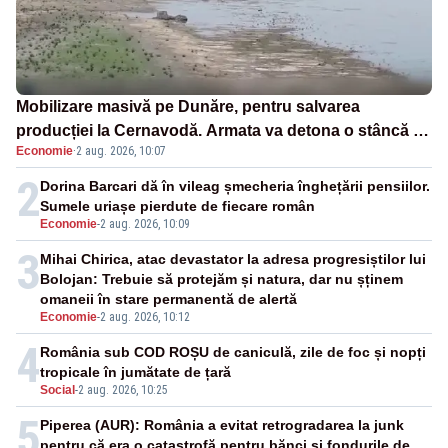
Mobilizare masivă pe Dunăre, pentru salvarea
producției la Cernavodă. Armata va detona o stâncă și
Economie
·
2 aug. 2026, 10:07
va devia apa fluviului - IMAGINI AERIENE
2
Dorina Barcari dă în vileag șmecheria înghețării pensiilor.
Sumele uriașe pierdute de fiecare român
Economie
-
2 aug. 2026, 10:09
3
Mihai Chirica, atac devastator la adresa progresiștilor lui
Bolojan: Trebuie să protejăm și natura, dar nu șținem
omaneii în stare permanentă de alertă
Economie
-
2 aug. 2026, 10:12
4
România sub COD ROȘU de caniculă, zile de foc și nopți
tropicale în jumătate de țară
Social
-
2 aug. 2026, 10:25
5
Piperea (AUR): România a evitat retrogradarea la junk
pentru că era o catastrofă pentru bănci și fondurile de