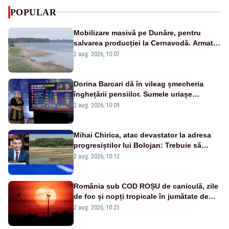
POPULAR
Mobilizare masivă pe Dunăre, pentru
salvarea producției la Cernavodă. Armata
va detona o stâncă și va devia apa
2 aug. 2026, 10:07
fluviului - IMAGINI AERIENE
Dorina Barcari dă în vileag șmecheria
înghețării pensiilor. Sumele uriașe
pierdute de fiecare român
2 aug. 2026, 10:09
Mihai Chirica, atac devastator la adresa
progresiștilor lui Bolojan: Trebuie să
protejăm și natura, dar nu șținem omaneii
2 aug. 2026, 10:12
în stare permanentă de alertă
România sub COD ROȘU de caniculă, zile
de foc și nopți tropicale în jumătate de
țară
2 aug. 2026, 10:25