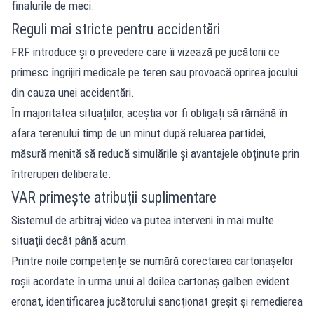
finalurile de meci.
Reguli mai stricte pentru accidentări
FRF introduce și o prevedere care îi vizează pe jucătorii ce
primesc îngrijiri medicale pe teren sau provoacă oprirea jocului
din cauza unei accidentări.
În majoritatea situațiilor, aceștia vor fi obligați să rămână în
afara terenului timp de un minut după reluarea partidei,
măsură menită să reducă simulările și avantajele obținute prin
întreruperi deliberate.
VAR primește atribuții suplimentare
Sistemul de arbitraj video va putea interveni în mai multe
situații decât până acum.
Printre noile competențe se numără corectarea cartonașelor
roșii acordate în urma unui al doilea cartonaș galben evident
eronat, identificarea jucătorului sancționat greșit și remedierea