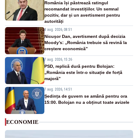
România își păstrează ratingul
recomandat investițiilor. Un semnal
pozitiv, dar și un avertisment pentru
autorități
8 aug. 2026, 08:51
Nicușor Dan, avertisment după decizia
Moody’s: „România trebuie să revină la
creștere economică”
7 aug. 2026, 15:26
PSD, replică dură pentru Bolojan:
„România este într-o situație de forță
majoră”
7 aug. 2026, 14:51
Ședința de guvern se amână pentru ora
15:00. Bolojan nu a obținut toate avizele
ECONOMIE