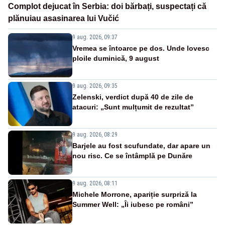
Complot dejucat în Serbia: doi bărbați, suspectați că
plănuiau asasinarea lui Vučić
9 aug. 2026, 09:37
Vremea se întoarce pe dos. Unde lovesc
ploile duminică, 9 august
9 aug. 2026, 09:35
Zelenski, verdict după 40 de zile de
atacuri: „Sunt mulțumit de rezultat”
9 aug. 2026, 08:29
Barjele au fost scufundate, dar apare un
nou risc. Ce se întâmplă pe Dunăre
9 aug. 2026, 08:11
Michele Morrone, apariție surpriză la
Summer Well: „Îi iubesc pe români”