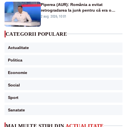
Piperea (AUR): România a evitat
retrogradarea la junk pentru că era o
catastrofă pentru bănci și fondurile de
2 aug. 2026, 10:01
pensii
CATEGORII POPULARE
Actualitate
Politica
Economie
Social
Sport
Sanatate
MAI MULTE ȘTIRI DIN
ACTUALITATE