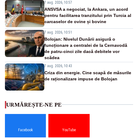
7 aug. 2026, 10:57
ANSVSA a negociat, la Ankara, un acord
pentru facilitarea tranzitului prin Turcia al
carcaselor de ovine și bovine
7 aug. 2026, 10:51
Bolojan: Nivelul Dunării asigură o
funcționare a centralei de la Cernavodă
de patru-cinci zile dacă debitele vor
scădea
7 aug. 2026, 10:43
Criza din energie. Cine scapă de măsurile
de raționalizare impuse de Bolojan
URMĂREȘTE-NE PE
Facebook
YouTube