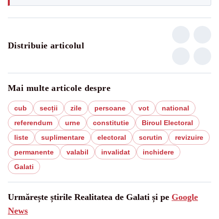
Distribuie articolul
Mai multe articole despre
cub
secții
zile
persoane
vot
national
referendum
urne
constitutie
Biroul Electoral
liste
suplimentare
electoral
scrutin
revizuire
permanente
valabil
invalidat
inchidere
Galati
Urmărește știrile Realitatea de Galati și pe
Google
News