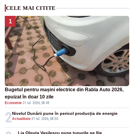
CELE MAI CITITE
1
Bugetul pentru mașini electrice din Rabla Auto 2026,
epuizat în doar 10 zile
Economie
·
31 iul. 2026, 08:49
2
Nivelul Dunării pune în pericol producția de energie
Actualitate
-
31 iul. 2026, 08:50
Lia Olguța Vasilescu pune tunurile pe Ilie