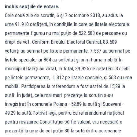
închis secţiile de votare.
Cele două zile de scrutin, 6 şi 7 octombrie 2018, au adus la
urne 91.910 cetăţeni, în condiţiile în care pe listele electorale
permanente figurau nu mai puţin de 522.583 de persoane cu
drept de vot. Conform Biroului Electoral Central, 83.509
votanţi au semnat pe listele permanente, 7.537 au semnat pe
listele speciale, iar 864 au solicitat şi primit urna mobilă.În
municipiul Galaţi au votat, în total, 39.925 de cetăţeni: 37.545
pe listele permanente, 1.812 pe listele speciale, şi 568 cu urna
mobilă. Participarea la referendum a fost astfel de 15,28 la
sută. În judeţ, cele mai mari prezenţe la scrutin s-au
înregistrat în comunele Poiana - 52,89 la sută şi Suceveni -
49,29 la sută.Potrivit legii, pentru ca referendumul naţional
pentru revizuirea Constituţiei să fie valabil, era necesară o
prezenţă la urne de cel puţin 30 la sută dintre persoanele