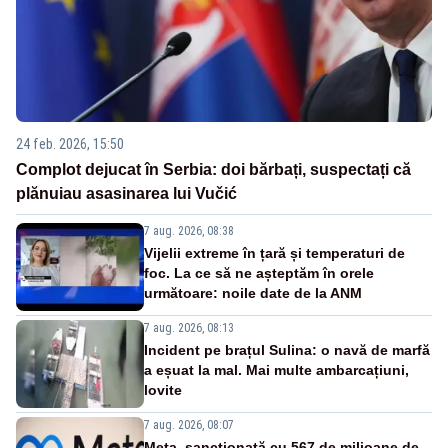
24 feb. 2026, 15:50
Complot dejucat în Serbia: doi bărbați, suspectați că
plănuiau asasinarea lui Vučić
7 aug. 2026, 08:38
Vijelii extreme în țară și temperaturi de
foc. La ce să ne așteptăm în orele
următoare: noile date de la ANM
7 aug. 2026, 08:13
Incident pe brațul Sulina: o navă de marfă
a eșuat la mal. Mai multe ambarcațiuni,
lovite
7 aug. 2026, 08:07
Meta, sancționată cu 567 de milioane de