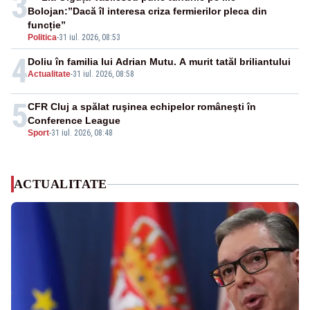
3
Bolojan:”Dacă îl interesa criza fermierilor pleca din
funcție”
Politica
-
31 iul. 2026, 08:53
4
Doliu în familia lui Adrian Mutu. A murit tatăl briliantului
Actualitate
-
31 iul. 2026, 08:58
5
CFR Cluj a spălat ruşinea echipelor româneşti în
Conference League
Sport
-
31 iul. 2026, 08:48
ACTUALITATE