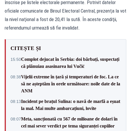
înscrise pe listele electorale permanente. Potrivit datelor
oficiale comunicate de Biroul Electoral Central, prezenţa la vot
la nivel naţional a fost de 20,41 la sută. În aceste condiţii,
referendumul urmează să fie invalidat.
CITEȘTE ȘI
Complot dejucat în Serbia: doi bărbați, suspectați
15:50
că plănuiau asasinarea lui Vučić
Vijelii extreme în țară și temperaturi de foc. La ce
08:38
să ne așteptăm în orele următoare: noile date de la
ANM
Incident pe brațul Sulina: o navă de marfă a eșuat
08:13
la mal. Mai multe ambarcațiuni, lovite
Meta, sancționată cu 567 de milioane de dolari în
08:07
cel mai sever verdict pe tema siguranței copiilor