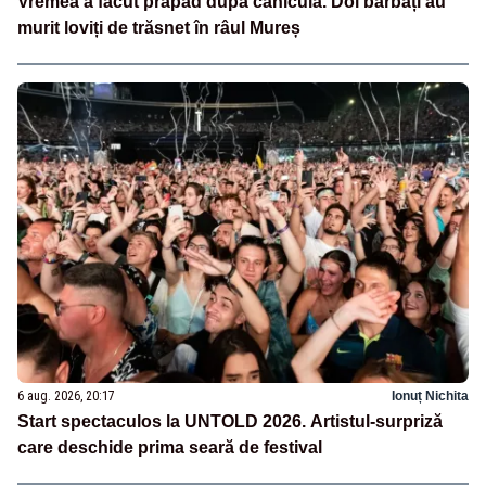
Vremea a făcut prăpăd după caniculă. Doi bărbați au
murit loviți de trăsnet în râul Mureș
6 aug. 2026, 20:17
Ionuț Nichita
Start spectaculos la UNTOLD 2026. Artistul-surpriză
care deschide prima seară de festival