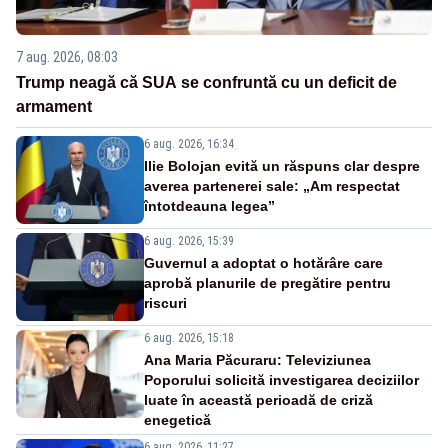
7 aug. 2026, 08:03
Trump neagă că SUA se confruntă cu un deficit de
armament
6 aug. 2026, 16:34
Ilie Bolojan evită un răspuns clar despre
averea partenerei sale: „Am respectat
întotdeauna legea”
6 aug. 2026, 15:39
Guvernul a adoptat o hotărâre care
aprobă planurile de pregătire pentru
riscuri
6 aug. 2026, 15:18
Ana Maria Păcuraru: Televiziunea
Poporului solicită investigarea deciziilor
luate în această perioadă de criză
enegetică
6 aug. 2026, 11:27