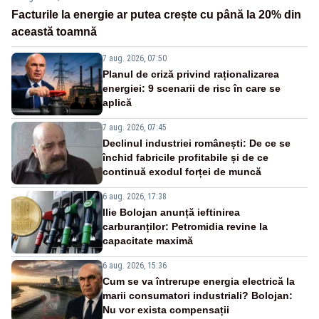
Facturile la energie ar putea crește cu până la 20% din
această toamnă
7 aug. 2026, 07:50
Planul de criză privind raționalizarea
energiei: 9 scenarii de risc în care se
aplică
7 aug. 2026, 07:45
Declinul industriei românești: De ce se
închid fabricile profitabile și de ce
continuă exodul forței de muncă
6 aug. 2026, 17:38
Ilie Bolojan anunță ieftinirea
carburanților: Petromidia revine la
capacitate maximă
6 aug. 2026, 15:36
Cum se va întrerupe energia electrică la
marii consumatori industriali? Bolojan:
Nu vor exista compensații