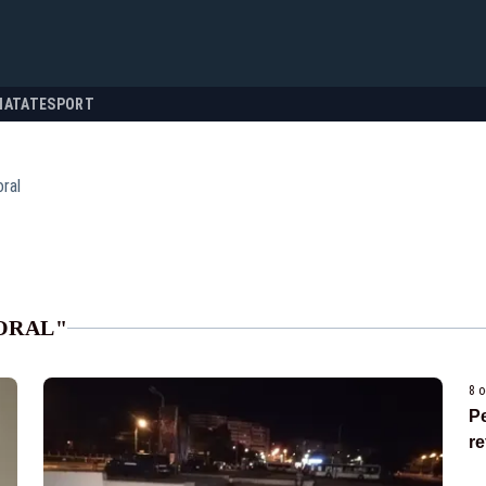
NATATE
SPORT
oral
ORAL"
8 o
Pe
re