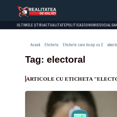
ULTIMELE ȘTIRI
ACTUALITATE
POLITICA
ECONOMIE
SOCIAL
SA
Acasă
Etichete
Etichete care încep cu E
elect
Tag: electoral
ARTICOLE CU ETICHETA "ELECT