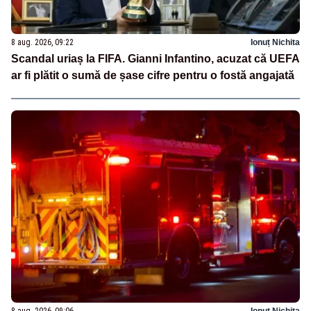
8 aug. 2026, 09:22
Ionuț Nichita
Scandal uriaș la FIFA. Gianni Infantino, acuzat că UEFA
ar fi plătit o sumă de șase cifre pentru o fostă angajată
8 aug. 2026, 09:06
Ionuț Nichita