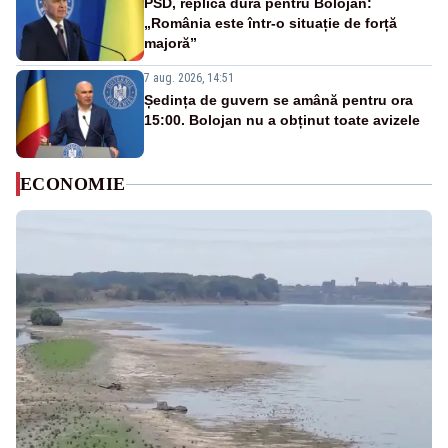
PSD, replică dură pentru Bolojan:
„România este într-o situație de forță
majoră”
7 aug. 2026, 14:51
Ședința de guvern se amână pentru ora
15:00. Bolojan nu a obținut toate avizele
ECONOMIE