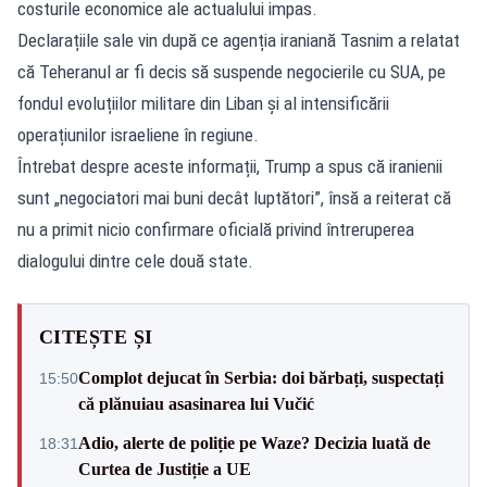
costurile economice ale actualului impas.
Declarațiile sale vin după ce agenția iraniană Tasnim a relatat
că Teheranul ar fi decis să suspende negocierile cu SUA, pe
fondul evoluțiilor militare din Liban și al intensificării
operațiunilor israeliene în regiune.
Întrebat despre aceste informații, Trump a spus că iranienii
sunt „negociatori mai buni decât luptători”, însă a reiterat că
nu a primit nicio confirmare oficială privind întreruperea
dialogului dintre cele două state.
CITEȘTE ȘI
Complot dejucat în Serbia: doi bărbați, suspectați
15:50
că plănuiau asasinarea lui Vučić
Adio, alerte de poliție pe Waze? Decizia luată de
18:31
Curtea de Justiție a UE