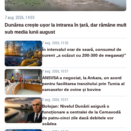
7 aug. 2026, 14:03
Dunărea crește ușor la intrarea în țară, dar rămâne mult
sub media lunii august
7 aug. 2026, 13:02
În intervalul orar de seară, consumul de
curent „a scăzut cu 200-300 de megawați”
7 aug. 2026, 10:57
ANSVSA a negociat, la Ankara, un acord
pentru facilitarea tranzitului prin Turcia al
carcaselor de ovine și bovine
7 aug. 2026, 10:51
Bolojan: Nivelul Dunării asigură o
funcționare a centralei de la Cernavodă
de patru-cinci zile dacă debitele vor
scădea