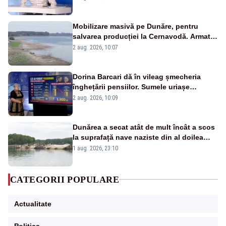
pensii
Mobilizare masivă pe Dunăre, pentru
salvarea producției la Cernavodă. Armata
va detona o stâncă și va devia apa
2 aug. 2026, 10:07
fluviului - IMAGINI AERIENE
Dorina Barcari dă în vileag șmecheria
înghețării pensiilor. Sumele uriașe
pierdute de fiecare român
2 aug. 2026, 10:09
Dunărea a secat atât de mult încât a scos
la suprafață nave naziste din al doilea
război mondial
1 aug. 2026, 23:10
CATEGORII POPULARE
Actualitate
Politica