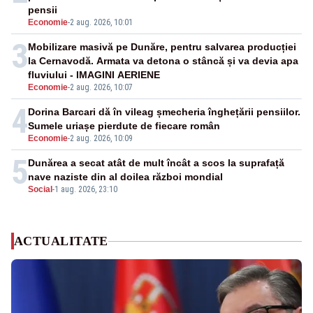
pensii
Economie
-
2 aug. 2026, 10:01
3
Mobilizare masivă pe Dunăre, pentru salvarea producției
la Cernavodă. Armata va detona o stâncă și va devia apa
fluviului - IMAGINI AERIENE
Economie
-
2 aug. 2026, 10:07
4
Dorina Barcari dă în vileag șmecheria înghețării pensiilor.
Sumele uriașe pierdute de fiecare român
Economie
-
2 aug. 2026, 10:09
5
Dunărea a secat atât de mult încât a scos la suprafață
nave naziste din al doilea război mondial
Social
-
1 aug. 2026, 23:10
ACTUALITATE