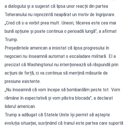
a dialogului și a sugerat că lipsa unor reacții din partea
Teheranului nu reprezintă neapărat un motiv de îngrijorare.
„Cred că s-a vorbit prea mult. Uneori, tăcerea este cea mai
bună opțiune și poate continua o perioadă lungă”, a afirmat
Trump.
Președintele american a insistat că lipsa progresului în
negocieri nu înseamnă automat o escaladare militară. El a
precizat că Washingtonul nu intenționează să răspundă prin
acțiuni de forță, ci va continua să mențină măsurile de
presiune existente.
„Nu înseamnă că vom începe să bombardăm peste tot. Vom
rămâne în expectativă și vom păstra blocada”, a declarat
liderul american.
Trump a adăugat că Statele Unite își permit să aștepte
evoluția situației, susținând că Iranul este partea care suportă