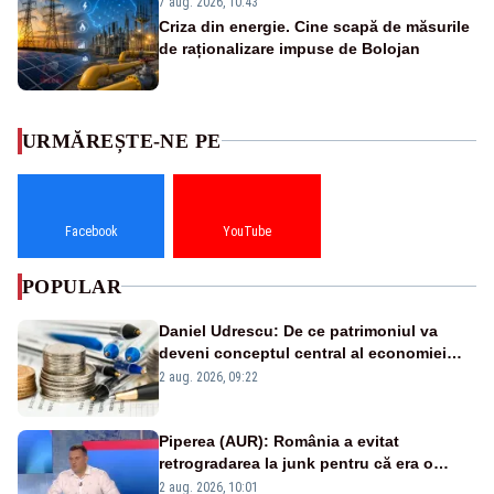
7 aug. 2026, 10:43
Criza din energie. Cine scapă de măsurile
de raționalizare impuse de Bolojan
URMĂREȘTE-NE PE
Facebook
YouTube
POPULAR
Daniel Udrescu: De ce patrimoniul va
deveni conceptul central al economiei
viitoare?
2 aug. 2026, 09:22
Piperea (AUR): România a evitat
retrogradarea la junk pentru că era o
catastrofă pentru bănci și fondurile de
2 aug. 2026, 10:01