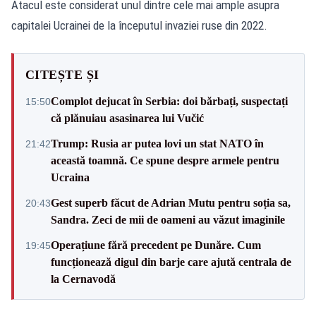
Atacul este considerat unul dintre cele mai ample asupra
capitalei Ucrainei de la începutul invaziei ruse din 2022.
CITEȘTE ȘI
Complot dejucat în Serbia: doi bărbați, suspectați
15:50
că plănuiau asasinarea lui Vučić
Trump: Rusia ar putea lovi un stat NATO în
21:42
această toamnă. Ce spune despre armele pentru
Ucraina
Gest superb făcut de Adrian Mutu pentru soția sa,
20:43
Sandra. Zeci de mii de oameni au văzut imaginile
Operațiune fără precedent pe Dunăre. Cum
19:45
funcționează digul din barje care ajută centrala de
la Cernavodă