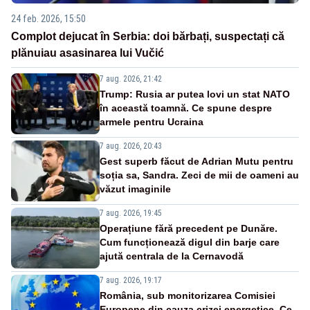
24 feb. 2026, 15:50
Complot dejucat în Serbia: doi bărbați, suspectați că
plănuiau asasinarea lui Vučić
7 aug. 2026, 21:42
Trump: Rusia ar putea lovi un stat NATO
în această toamnă. Ce spune despre
armele pentru Ucraina
7 aug. 2026, 20:43
Gest superb făcut de Adrian Mutu pentru
soția sa, Sandra. Zeci de mii de oameni au
văzut imaginile
7 aug. 2026, 19:45
Operațiune fără precedent pe Dunăre.
Cum funcționează digul din barje care
ajută centrala de la Cernavodă
7 aug. 2026, 19:17
România, sub monitorizarea Comisiei
Europene din cauza crizei energetice. Ce