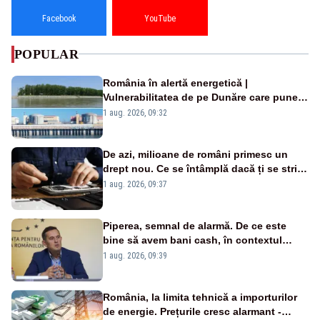
Facebook
YouTube
POPULAR
România în alertă energetică |
Vulnerabilitatea de pe Dunăre care pune
în pericol Centrala Cernavodă era
1 aug. 2026, 09:32
cunoscută de pe vremea lui Ceaușescu
De azi, milioane de români primesc un
drept nou. Ce se întâmplă dacă ți se strică
un produs
1 aug. 2026, 09:37
Piperea, semnal de alarmă. De ce este
bine să avem bani cash, în contextul
alertei energetice?
1 aug. 2026, 09:39
România, la limita tehnică a importurilor
de energie. Prețurile cresc alarmant -