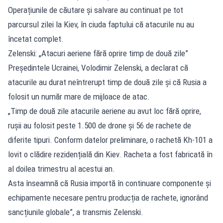
Operațiunile de căutare și salvare au continuat pe tot
parcursul zilei la Kiev, în ciuda faptului că atacurile nu au
încetat complet.
Zelenski: „Atacuri aeriene fără oprire timp de două zile”
Președintele Ucrainei, Volodimir Zelenski, a declarat că
atacurile au durat neîntrerupt timp de două zile și că Rusia a
folosit un număr mare de mijloace de atac.
„Timp de două zile atacurile aeriene au avut loc fără oprire,
rușii au folosit peste 1.500 de drone și 56 de rachete de
diferite tipuri. Conform datelor preliminare, o rachetă Kh-101 a
lovit o clădire rezidențială din Kiev. Racheta a fost fabricată în
al doilea trimestru al acestui an.
Asta înseamnă că Rusia importă în continuare componente și
echipamente necesare pentru producția de rachete, ignorând
sancțiunile globale”, a transmis Zelenski.