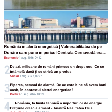
România în alertă energetică | Vulnerabilitatea de pe
Dunăre care pune în pericol Centrala Cernavodă era
Economie
·
1 aug. 2026, 09:32
cunoscută de pe vremea lui Ceaușescu
2
De azi, milioane de români primesc un drept nou. Ce se
întâmplă dacă ți se strică un produs
Social
-
1 aug. 2026, 09:37
3
Piperea, semnal de alarmă. De ce este bine să avem bani
cash, în contextul alertei energetice?
Politica
-
1 aug. 2026, 09:39
4
România, la limita tehnică a importurilor de energie.
Prețurile cresc alarmant - Analiză Realitatea Plus