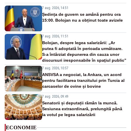
7 aug. 2026, 14:51
Ședința de guvern se amână pentru ora
15:00. Bolojan nu a obținut toate avizele
7 aug. 2026, 11:51
Bolojan, despre legea salarizării: „Ar
putea fi adoptată în perioada următoare.
S-a întârziat depunerea din cauza unor
discursuri iresponsabile în spaţiul public”
7 aug. 2026, 10:57
ANSVSA a negociat, la Ankara, un acord
pentru facilitarea tranzitului prin Turcia al
carcaselor de ovine și bovine
7 aug. 2026, 09:49
Senatorii și deputații rămân la muncă.
Sesiunea extraordinară, prelungită până
la votul pe legea salarizării
ECONOMIE