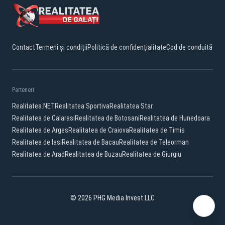
Contact
Termeni și condiții
Politică de confidențialitate
Cod de conduită
Parteneri:
Realitatea.NET
Realitatea Sportiva
Realitatea Star
Realitatea de Calarasi
Realitatea de Botosani
Realitatea de Hunedoara
Realitatea de Arges
Realitatea de Craiova
Realitatea de Timis
Realitatea de Iasi
Realitatea de Bacau
Realitatea de Teleorman
Realitatea de Arad
Realitatea de Buzau
Realitatea de Giurgiu
© 2026 PHG Media Invest LLC
Facebook
YouTube