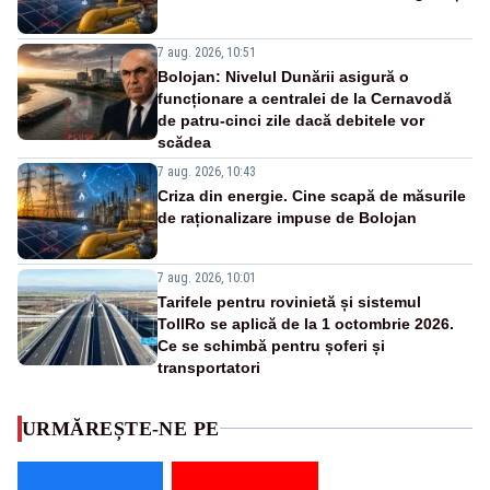
7 aug. 2026, 10:51
Bolojan: Nivelul Dunării asigură o
funcționare a centralei de la Cernavodă
de patru-cinci zile dacă debitele vor
scădea
7 aug. 2026, 10:43
Criza din energie. Cine scapă de măsurile
de raționalizare impuse de Bolojan
7 aug. 2026, 10:01
Tarifele pentru rovinietă și sistemul
TollRo se aplică de la 1 octombrie 2026.
Ce se schimbă pentru șoferi și
transportatori
URMĂREȘTE-NE PE