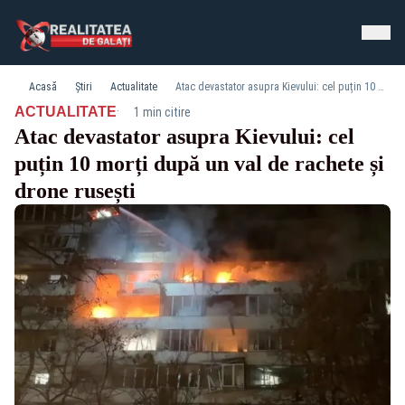
Acasă
Știri
Actualitate
Atac devastator asupra Kievului: cel puțin 10 morți după un val de rachete și drone rusești
·
ACTUALITATE
1 min citire
Atac devastator asupra Kievului: cel
puțin 10 morți după un val de rachete și
drone rusești