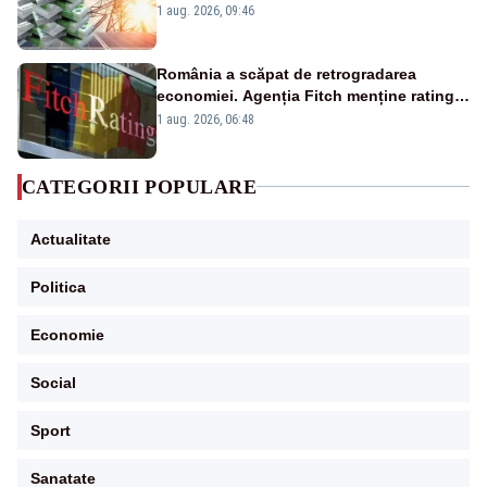
Analiză Realitatea Plus
1 aug. 2026, 09:46
România a scăpat de retrogradarea
economiei. Agenția Fitch menține ratingul
„BBB-” cu perspectivă negativă
1 aug. 2026, 06:48
CATEGORII POPULARE
Actualitate
Politica
Economie
Social
Sport
Sanatate