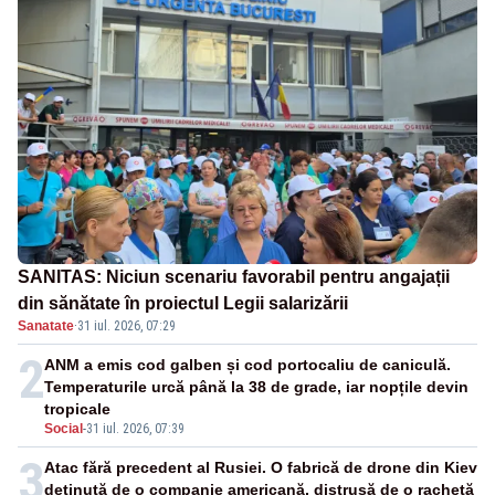
SANITAS: Niciun scenariu favorabil pentru angajații
din sănătate în proiectul Legii salarizării
Sanatate
·
31 iul. 2026, 07:29
2
ANM a emis cod galben și cod portocaliu de caniculă.
Temperaturile urcă până la 38 de grade, iar nopțile devin
tropicale
Social
-
31 iul. 2026, 07:39
3
Atac fără precedent al Rusiei. O fabrică de drone din Kiev
deținută de o companie americană, distrusă de o rachetă