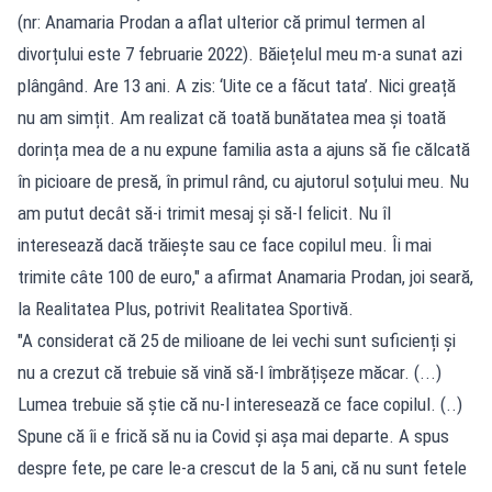
(nr: Anamaria Prodan a aflat ulterior că primul termen al
divorțului este 7 februarie 2022). Băiețelul meu m-a sunat azi
plângând. Are 13 ani. A zis: ‘Uite ce a făcut tata’. Nici greață
nu am simțit. Am realizat că toată bunătatea mea și toată
dorința mea de a nu expune familia asta a ajuns să fie călcată
în picioare de presă, în primul rând, cu ajutorul soțului meu. Nu
am putut decât să-i trimit mesaj și să-l felicit. Nu îl
interesează dacă trăiește sau ce face copilul meu. Îi mai
trimite câte 100 de euro," a afirmat Anamaria Prodan, joi seară,
la Realitatea Plus, potrivit Realitatea Sportivă.
"A considerat că 25 de milioane de lei vechi sunt suficienți și
nu a crezut că trebuie să vină să-l îmbrățișeze măcar. (...)
Lumea trebuie să știe că nu-l interesează ce face copilul. (..)
Spune că îi e frică să nu ia Covid și așa mai departe. A spus
despre fete, pe care le-a crescut de la 5 ani, că nu sunt fetele