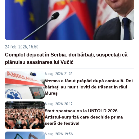
24 feb. 2026, 15:50
Complot dejucat în Serbia: doi bărbați, suspectați că
plănuiau asasinarea lui Vučić
6 aug. 2026, 21:39
Vremea a făcut prăpăd după caniculă. Doi
bărbați au murit loviți de trăsnet în râul
Mureș
6 aug. 2026, 20:17
Start spectaculos la UNTOLD 2026.
Artistul-surpriză care deschide prima
seară de festival
6 aug. 2026, 19:56