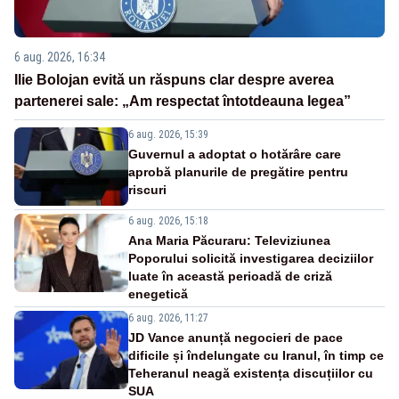
6 aug. 2026, 16:34
Ilie Bolojan evită un răspuns clar despre averea
partenerei sale: „Am respectat întotdeauna legea”
6 aug. 2026, 15:39
Guvernul a adoptat o hotărâre care
aprobă planurile de pregătire pentru
riscuri
6 aug. 2026, 15:18
Ana Maria Păcuraru: Televiziunea
Poporului solicită investigarea deciziilor
luate în această perioadă de criză
enegetică
6 aug. 2026, 11:27
JD Vance anunță negocieri de pace
dificile și îndelungate cu Iranul, în timp ce
Teheranul neagă existența discuțiilor cu
SUA