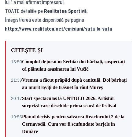
lui." a mai afirmat impresarul.
TOATE detaliile pe
Realitatea Sportivă
.
Înregistrarea este disponibilă pe pagina
https://www.realitatea.net/emisiuni/suta-la-suta
CITEȘTE ȘI
Complot dejucat în Serbia: doi bărbați, suspectați
15:50
că plănuiau asasinarea lui Vučić
Vremea a făcut prăpăd după caniculă. Doi bărbați
21:39
au murit loviți de trăsnet în râul Mureș
Start spectaculos la UNTOLD 2026. Artistul-
20:17
surpriză care deschide prima seară de festival
Planul decisiv pentru salvarea Reactorului 2 de la
19:56
Cernavodă. Cum vor fi scufundate barjele în
Dunăre