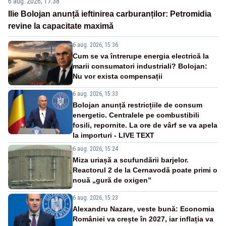
6 aug. 2026, 17:38
Ilie Bolojan anunță ieftinirea carburanților: Petromidia
revine la capacitate maximă
6 aug. 2026, 15:36
Cum se va întrerupe energia electrică la
marii consumatori industriali? Bolojan:
Nu vor exista compensații
6 aug. 2026, 15:33
Bolojan anunță restricțiile de consum
energetic. Centralele pe combustibili
fosili, repornite. La ore de vârf se va apela
la importuri - LIVE TEXT
6 aug. 2026, 15:24
Miza uriașă a scufundării barjelor.
Reactorul 2 de la Cernavodă poate primi o
nouă „gură de oxigen”
6 aug. 2026, 15:23
Alexandru Nazare, veste bună: Economia
României va crește în 2027, iar inflația va