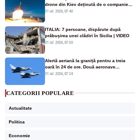
drone din Kiev deținută de o companie
americană, distrusă de o rachetă
31 iul. 2026, 07:40
rusească
ITALIA: 7 persoane, dispărute după
prăbușirea unei clădiri în Sicilia | VIDEO
31 iul. 2026, 07:50
Alertă aeriană la graniță pentru a treia
oară în 24 de ore. Două aeronave
Eurofighter britanice au fost ridicate de la
31 iul. 2026, 07:24
sol
CATEGORII POPULARE
Actualitate
Politica
Economie