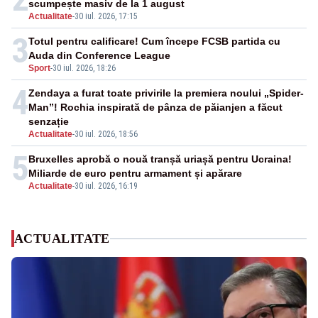
scumpește masiv de la 1 august
Actualitate
-
30 iul. 2026, 17:15
3
Totul pentru calificare! Cum începe FCSB partida cu
Auda din Conference League
Sport
-
30 iul. 2026, 18:26
4
Zendaya a furat toate privirile la premiera noului „Spider-
Man”! Rochia inspirată de pânza de păianjen a făcut
senzație
Actualitate
-
30 iul. 2026, 18:56
5
Bruxelles aprobă o nouă tranșă uriașă pentru Ucraina!
Miliarde de euro pentru armament și apărare
Actualitate
-
30 iul. 2026, 16:19
ACTUALITATE