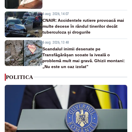
6 aug. 2026, 14:07
CNAIR: Accidentele rutiere provoacă mai
multe decese în rândul tinerilor decât
tuberculoza și drogurile
6 aug. 2026, 13:48
Scandalul inimii desenate pe
Transfăgărășan scoate la iveală o
problemă mult mai gravă. Ghizii montani:
„Nu este un caz izolat”
POLITICA