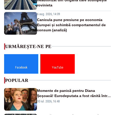
rovinieta
6 aug. 2026, 14:09
Canicula pune presiune pe economia
Europei și schimbă comportamentul de
consum (analiză)
URMĂREȘTE-NE PE
Facebook
YouTube
POPULAR
Momente de panică pentru Diana
Șoșoacă! Eurodeputata a fost rănită într-
un accident rutier
30 iul. 2026, 16:48