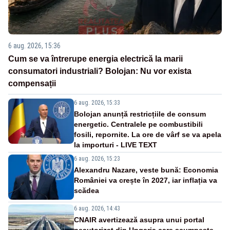
6 aug. 2026, 15:36
Cum se va întrerupe energia electrică la marii
consumatori industriali? Bolojan: Nu vor exista
compensații
6 aug. 2026, 15:33
Bolojan anunță restricțiile de consum
energetic. Centralele pe combustibili
fosili, repornite. La ore de vârf se va apela
la importuri - LIVE TEXT
6 aug. 2026, 15:23
Alexandru Nazare, veste bună: Economia
României va crește în 2027, iar inflația va
scădea
6 aug. 2026, 14:43
CNAIR avertizează asupra unui portal
neautorizat din Ungaria care scumpește