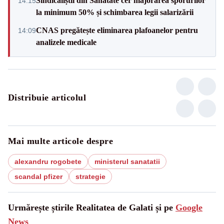
Sindicaliștii din Sănătate cer majorarea sporurilor
14:15
la minimum 50% și schimbarea legii salarizării
CNAS pregătește eliminarea plafoanelor pentru
14:09
analizele medicale
Distribuie articolul
Mai multe articole despre
alexandru rogobete
ministerul sanatatii
scandal pfizer
strategie
Urmărește știrile Realitatea de Galati și pe
Google
News