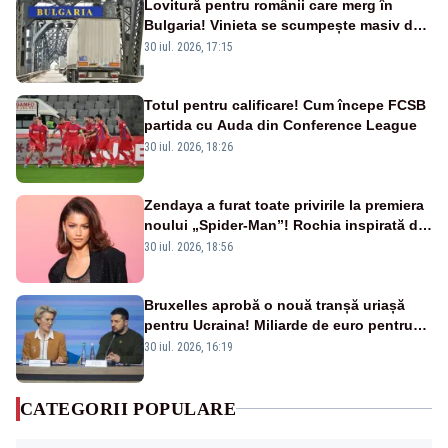
Lovitură pentru românii care merg în
Bulgaria! Vinieta se scumpește masiv de
la 1 august
30 iul. 2026, 17:15
Totul pentru calificare! Cum începe FCSB
partida cu Auda din Conference League
30 iul. 2026, 18:26
Zendaya a furat toate privirile la premiera
noului „Spider-Man”! Rochia inspirată de
pânza de păianjen a făcut senzație
30 iul. 2026, 18:56
Bruxelles aprobă o nouă tranșă uriașă
pentru Ucraina! Miliarde de euro pentru
armament și apărare
30 iul. 2026, 16:19
CATEGORII POPULARE