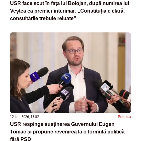
USR face scut în fața lui Bolojan, după numirea lui
Veștea ca premier interimar: „Constituția e clară,
consultările trebuie reluate”
12 iun. 2026, 18:52
Politica
USR respinge susținerea Guvernului Eugen
Tomac și propune revenirea la o formulă politică
fără PSD