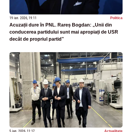
19 ian. 2026, 19:11
Politica
Acuzații dure în PNL. Rareș Bogdan: „Unii din
conducerea partidului sunt mai apropiați de USR
decât de propriul partid”
5 ian. 2026, 11:17
Actualitate