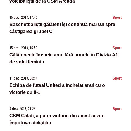
voleibaliştii de la CSM Arcada
15 dec. 2018, 17:40
Sport
Baschetbaliştii gălăţeni îşi continuă marşul spre
câştigarea grupei C
15 dec. 2018, 15:53
Sport
Gălățencele încheie anul fără puncte în Divizia A1
de volei feminin
11 dec. 2018, 00:34
Sport
Echipa de futsal United a încheiat anul cu o
victorie cu 8-1
9 dec. 2018, 21:29
Sport
CSM Galați, a patra victorie din acest sezon
împotriva steliştilor