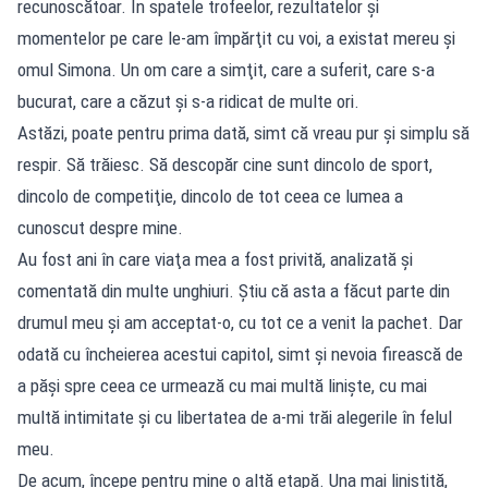
recunoscătoar. În spatele trofeelor, rezultatelor şi
momentelor pe care le-am împărţit cu voi, a existat mereu şi
omul Simona. Un om care a simţit, care a suferit, care s-a
bucurat, care a căzut şi s-a ridicat de multe ori.
Astăzi, poate pentru prima dată, simt că vreau pur şi simplu să
respir. Să trăiesc. Să descopăr cine sunt dincolo de sport,
dincolo de competiţie, dincolo de tot ceea ce lumea a
cunoscut despre mine.
Au fost ani în care viaţa mea a fost privită, analizată şi
comentată din multe unghiuri. Ştiu că asta a făcut parte din
drumul meu şi am acceptat-o, cu tot ce a venit la pachet. Dar
odată cu încheierea acestui capitol, simt şi nevoia firească de
a păşi spre ceea ce urmează cu mai multă linişte, cu mai
multă intimitate şi cu libertatea de a-mi trăi alegerile în felul
meu.
De acum, începe pentru mine o altă etapă. Una mai liniştită,