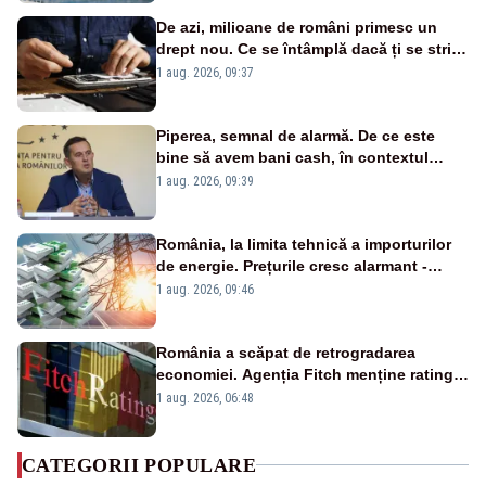
De azi, milioane de români primesc un
drept nou. Ce se întâmplă dacă ți se strică
un produs
1 aug. 2026, 09:37
Piperea, semnal de alarmă. De ce este
bine să avem bani cash, în contextul
alertei energetice?
1 aug. 2026, 09:39
România, la limita tehnică a importurilor
de energie. Prețurile cresc alarmant -
Analiză Realitatea Plus
1 aug. 2026, 09:46
România a scăpat de retrogradarea
economiei. Agenția Fitch menține ratingul
„BBB-” cu perspectivă negativă
1 aug. 2026, 06:48
CATEGORII POPULARE