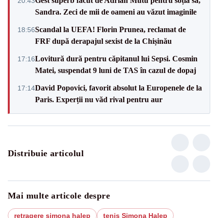
Gest superb făcut de Adrian Mutu pentru soția sa,
20:43
Sandra. Zeci de mii de oameni au văzut imaginile
Scandal la UEFA! Florin Prunea, reclamat de
18:56
FRF după derapajul sexist de la Chișinău
Lovitură dură pentru căpitanul lui Sepsi. Cosmin
17:16
Matei, suspendat 9 luni de TAS în cazul de dopaj
David Popovici, favorit absolut la Europenele de la
17:14
Paris. Experții nu văd rival pentru aur
Distribuie articolul
Mai multe articole despre
retragere simona halep
tenis Simona Halep