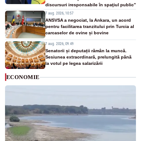
discursuri iresponsabile în spaţiul public”
7 aug. 2026, 10:57
ANSVSA a negociat, la Ankara, un acord
pentru facilitarea tranzitului prin Turcia al
carcaselor de ovine și bovine
7 aug. 2026, 09:49
Senatorii și deputații rămân la muncă.
Sesiunea extraordinară, prelungită până
la votul pe legea salarizării
ECONOMIE