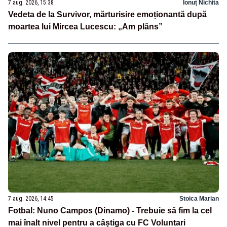
7 aug. 2026, 15:38
Ionuț Nichita
Vedeta de la Survivor, mărturisire emoționantă după
moartea lui Mircea Lucescu: „Am plâns”
7 aug. 2026, 14:45
Stoica Marian
Fotbal: Nuno Campos (Dinamo) - Trebuie să fim la cel
mai înalt nivel pentru a câștiga cu FC Voluntari