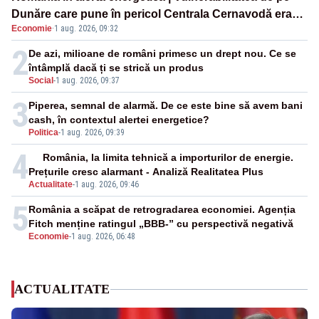
Dunăre care pune în pericol Centrala Cernavodă era
Economie
·
1 aug. 2026, 09:32
cunoscută de pe vremea lui Ceaușescu
2
De azi, milioane de români primesc un drept nou. Ce se
întâmplă dacă ți se strică un produs
Social
-
1 aug. 2026, 09:37
3
Piperea, semnal de alarmă. De ce este bine să avem bani
cash, în contextul alertei energetice?
Politica
-
1 aug. 2026, 09:39
4
România, la limita tehnică a importurilor de energie.
Prețurile cresc alarmant - Analiză Realitatea Plus
Actualitate
-
1 aug. 2026, 09:46
5
România a scăpat de retrogradarea economiei. Agenția
Fitch menține ratingul „BBB-” cu perspectivă negativă
Economie
-
1 aug. 2026, 06:48
ACTUALITATE