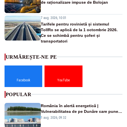
de raționalizare impuse de Bolojan
7 aug. 2026, 10:01
Tarifele pentru rovinietă și sistemul
TollRo se aplică de la 1 octombrie 2026.
Ce se schimbă pentru șoferi și
transportatori
URMĂREȘTE-NE PE
Facebook
YouTube
POPULAR
România în alertă energetică |
Vulnerabilitatea de pe Dunăre care pune
în pericol Centrala Cernavodă era
1 aug. 2026, 09:32
cunoscută de pe vremea lui Ceaușescu