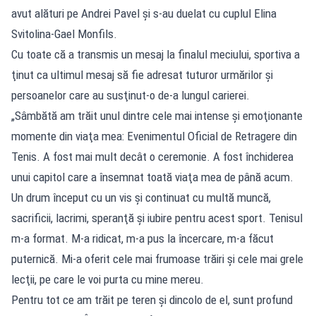
avut alături pe Andrei Pavel şi s-au duelat cu cuplul Elina
Svitolina-Gael Monfils.
Cu toate că a transmis un mesaj la finalul meciului, sportiva a
ţinut ca ultimul mesaj să fie adresat tuturor urmărilor şi
persoanelor care au susţinut-o de-a lungul carierei.
„Sâmbătă am trăit unul dintre cele mai intense şi emoţionante
momente din viaţa mea: Evenimentul Oficial de Retragere din
Tenis. A fost mai mult decât o ceremonie. A fost închiderea
unui capitol care a însemnat toată viaţa mea de până acum.
Un drum început cu un vis şi continuat cu multă muncă,
sacrificii, lacrimi, speranţă şi iubire pentru acest sport. Tenisul
m-a format. M-a ridicat, m-a pus la încercare, m-a făcut
puternică. Mi-a oferit cele mai frumoase trăiri şi cele mai grele
lecţii, pe care le voi purta cu mine mereu.
Pentru tot ce am trăit pe teren şi dincolo de el, sunt profund