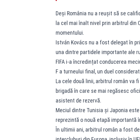
Deși România nu a reușit să se calif
la cel mai înalt nivel prin arbitrul di
momentului.
István Kovács nu a fost delegat în pri
una dintre partidele importante ale 
FIFA i-a încredințat conducerea meciu
F a turneului final, un duel considera
La cele două linii, arbitrul român va 
brigadă în care se mai regăsesc oficial
asistent de rezervă.
Meciul dintre Tunisia și Japonia este 
reprezintă o nouă etapă importantă în
În ultimii ani, arbitrul român a fost d
intercluburi din Europa, inclusiv în