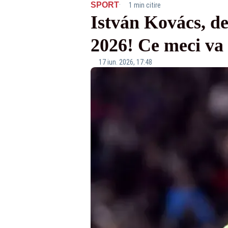
·
SPORT
1 min citire
István Kovács, d
2026! Ce meci va 
17 iun. 2026, 17:48