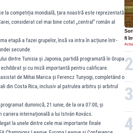
ice la competiția mondială, țara noastră este reprezentată
n Carei, considerat cel mai bine cotat „central” român al
Sor
fi 
ma etapă a fazei grupelor, însă va intra în acțiune într-
Actua
aug
rundei secunde.
lui dintre Tunisia și Japonia, partidă programată în Grupa
t echilibrat și cu miză importantă pentru calificare.
fi asistat de Mihai Marica și Ferencz Tunyogi, completând o
i din Costa Rica, inclusiv al patrulea arbitru și arbitrul
programat duminică, 21 iunie, de la ora 07:00, și
 cariera internațională a lui István Kovács.
elegat la unele dintre cele mai importante finale
 UEFA Champions League, Europa League și Conference