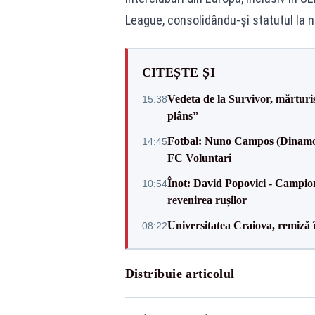
League, consolidându-și statutul la n
CITEȘTE ȘI
Vedeta de la Survivor, mărtur
15:38
plâns”
Fotbal: Nuno Campos (Dinamo) -
14:45
FC Voluntari
Înot: David Popovici - Campion
10:54
revenirea rușilor
Universitatea Craiova, remiză 
08:22
Distribuie articolul