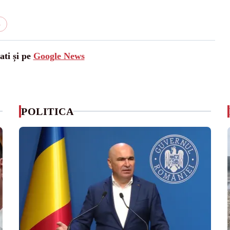
6
ati și pe
Google News
POLITICA