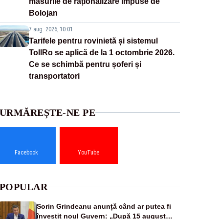
măsurile de raționalizare impuse de
Bolojan
7 aug. 2026, 10:01
Tarifele pentru rovinietă și sistemul
TollRo se aplică de la 1 octombrie 2026.
Ce se schimbă pentru șoferi și
transportatori
URMĂREȘTE-NE PE
Facebook
YouTube
POPULAR
Sorin Grindeanu anunță când ar putea fi
învestit noul Guvern: „După 15 august