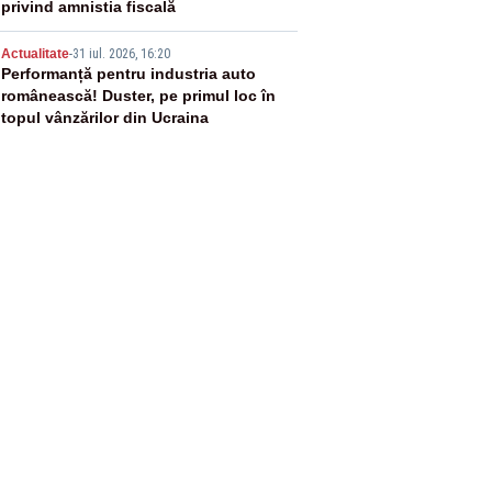
privind amnistia fiscală
5
Actualitate
-
31 iul. 2026, 16:20
Performanță pentru industria auto
românească! Duster, pe primul loc în
topul vânzărilor din Ucraina