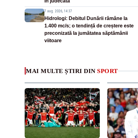
în judecată
7 aug. 2026, 14:37
Hidrologi: Debitul Dunării rămâne la
1.400 mc/s; o tendință de creștere este
preconizată la jumătatea săptămânii
viitoare
MAI MULTE ȘTIRI DIN
SPORT