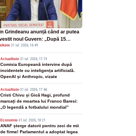
in Grindeanu anunță când ar putea
învestit noul Guvern: „După 15
litate
·
31 iul. 2026, 16:49
ust sunt șanse mai mari”
2
Actualitate
-
31 iul. 2026, 17:19
Comisia Europeană intervine după
incidentele cu inteligența artificială.
OpenAI și Anthropic, vizate
3
Actualitate
-
31 iul. 2026, 17:46
Cristi Chivu și Gică Hagi, profund
marcați de moartea lui Franco Baresi:
„O legendă a fotbalului mondial”
4
Economie
-
31 iul. 2026, 18:21
ANAF șterge datorii pentru zeci de mii
de firme! Parlamentul a adoptat legea