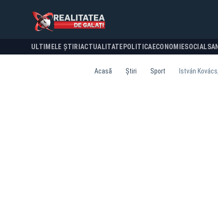
ULTIMELE ȘTIRI
ACTUALITATE
POLITICA
ECONOMIE
SOCIAL
SA
Acasă
Știri
Sport
István Kovács