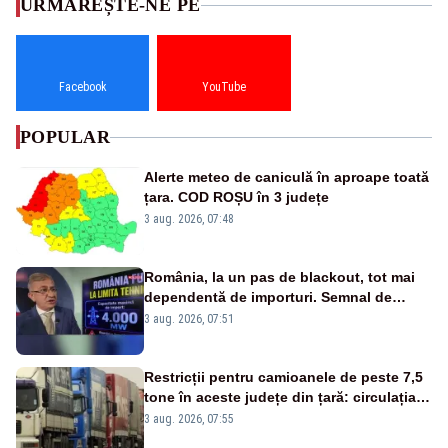
URMĂREȘTE-NE PE
Facebook
YouTube
POPULAR
Alerte meteo de caniculă în aproape toată
țara. COD ROȘU în 3 județe
3 aug. 2026, 07:48
România, la un pas de blackout, tot mai
dependentă de importuri. Semnal de
alarmă tras de un expert în energie
3 aug. 2026, 07:51
Restricții pentru camioanele de peste 7,5
tone în aceste județe din țară: circulația
este interzisă luni, între orele 12:00 și
3 aug. 2026, 07:55
20:00