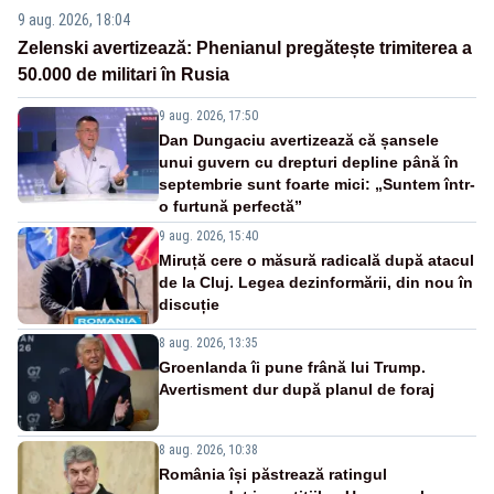
9 aug. 2026, 18:04
Zelenski avertizează: Phenianul pregătește trimiterea a
50.000 de militari în Rusia
9 aug. 2026, 17:50
Dan Dungaciu avertizează că șansele
unui guvern cu drepturi depline până în
septembrie sunt foarte mici: „Suntem într-
o furtună perfectă”
9 aug. 2026, 15:40
Miruță cere o măsură radicală după atacul
de la Cluj. Legea dezinformării, din nou în
discuție
8 aug. 2026, 13:35
Groenlanda îi pune frână lui Trump.
Avertisment dur după planul de foraj
8 aug. 2026, 10:38
România își păstrează ratingul