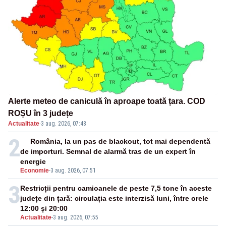
Alerte meteo de caniculă în aproape toată țara. COD
ROȘU în 3 județe
Actualitate
·
3 aug. 2026, 07:48
2
România, la un pas de blackout, tot mai dependentă
de importuri. Semnal de alarmă tras de un expert în
energie
Economie
-
3 aug. 2026, 07:51
3
Restricții pentru camioanele de peste 7,5 tone în aceste
județe din țară: circulația este interzisă luni, între orele
12:00 și 20:00
Actualitate
-
3 aug. 2026, 07:55