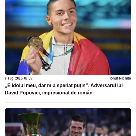
9 aug. 2026, 08:05
Ionuț Nichita
„E idolul meu, dar m-a speriat puțin”. Adversarul lui
David Popovici, impresionat de român