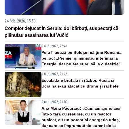
24 feb. 2026, 15:50
Complot dejucat în Serbia: doi bărbați, suspectați că
plănuiau asasinarea lui Vučić
9 aug. 2026, 22:41
Peiu îl acuză pe Bolojan că ține România
pe loc: „Premier și ministru interimar la
Energie, dar nu are curaj să ia o decizie”
9 aug. 2026, 21:25
Escaladare brutală în război. Rusia și
Ucraina s-au atacat cu drone și rachete
9 aug. 2026, 21:00
Ana Maria Păcuraru: „Cum am ajuns aici,
într-o țară cu resurse, cu un reactor
nuclear, cu un potențial energetic uriaș,
dar care se împrumută de curent de la