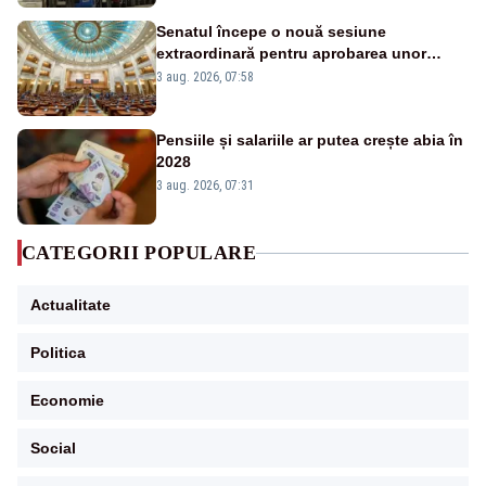
Senatul începe o nouă sesiune
extraordinară pentru aprobarea unor
jaloane din PNRR
3 aug. 2026, 07:58
Pensiile și salariile ar putea crește abia în
2028
3 aug. 2026, 07:31
CATEGORII POPULARE
Actualitate
Politica
Economie
Social