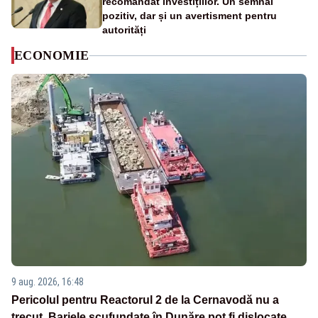
recomandat investițiilor. Un semnal
pozitiv, dar și un avertisment pentru
autorități
ECONOMIE
9 aug. 2026, 16:48
Pericolul pentru Reactorul 2 de la Cernavodă nu a
trecut. Barjele scufundate în Dunăre pot fi dislocate