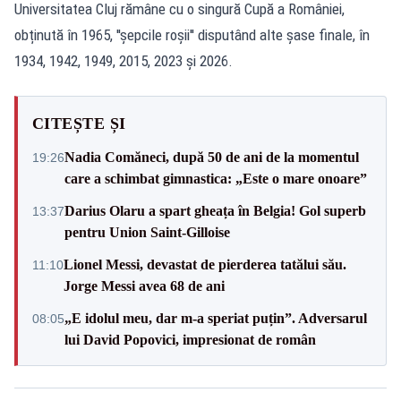
Universitatea Cluj rămâne cu o singură Cupă a României,
obținută în 1965, ''șepcile roșii'' disputând alte șase finale, în
1934, 1942, 1949, 2015, 2023 și 2026.
CITEȘTE ȘI
Nadia Comăneci, după 50 de ani de la momentul
19:26
care a schimbat gimnastica: „Este o mare onoare”
Darius Olaru a spart gheața în Belgia! Gol superb
13:37
pentru Union Saint-Gilloise
Lionel Messi, devastat de pierderea tatălui său.
11:10
Jorge Messi avea 68 de ani
„E idolul meu, dar m-a speriat puțin”. Adversarul
08:05
lui David Popovici, impresionat de român