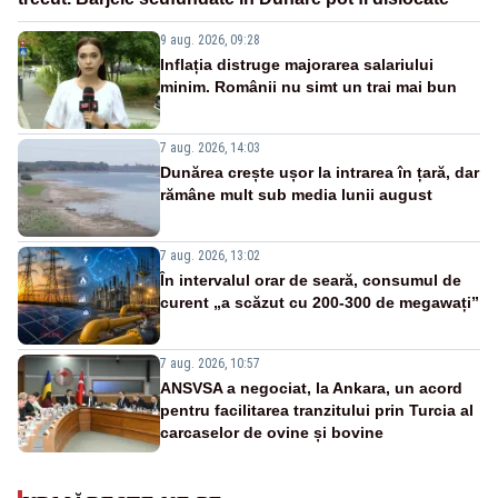
9 aug. 2026, 09:28
Inflația distruge majorarea salariului
minim. Românii nu simt un trai mai bun
7 aug. 2026, 14:03
Dunărea crește ușor la intrarea în țară, dar
rămâne mult sub media lunii august
7 aug. 2026, 13:02
În intervalul orar de seară, consumul de
curent „a scăzut cu 200-300 de megawați”
7 aug. 2026, 10:57
ANSVSA a negociat, la Ankara, un acord
pentru facilitarea tranzitului prin Turcia al
carcaselor de ovine și bovine