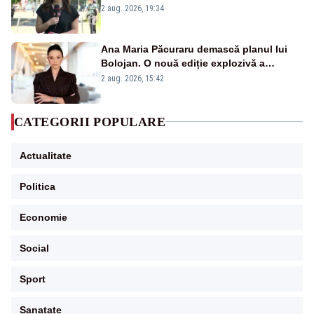
energetică
2 aug. 2026, 19:34
Ana Maria Păcuraru demască planul lui
Bolojan. O nouă ediție explozivă a
emisiunii „Miza Zilei” la Realitatea PLUS
2 aug. 2026, 15:42
CATEGORII POPULARE
Actualitate
Politica
Economie
Social
Sport
Sanatate