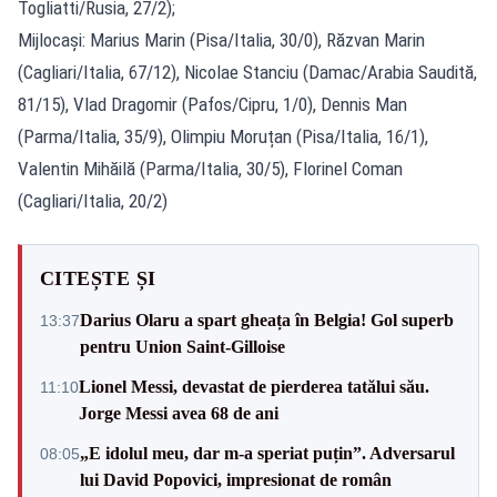
Togliatti/Rusia, 27/2);
Mijlocași: Marius Marin (Pisa/Italia, 30/0), Răzvan Marin
(Cagliari/Italia, 67/12), Nicolae Stanciu (Damac/Arabia Saudită,
81/15), Vlad Dragomir (Pafos/Cipru, 1/0), Dennis Man
(Parma/Italia, 35/9), Olimpiu Moruțan (Pisa/Italia, 16/1),
Valentin Mihăilă (Parma/Italia, 30/5), Florinel Coman
(Cagliari/Italia, 20/2)
CITEȘTE ȘI
Darius Olaru a spart gheața în Belgia! Gol superb
13:37
pentru Union Saint-Gilloise
Lionel Messi, devastat de pierderea tatălui său.
11:10
Jorge Messi avea 68 de ani
„E idolul meu, dar m-a speriat puțin”. Adversarul
08:05
lui David Popovici, impresionat de român