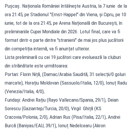
Pușcaș. Naționala României întâlnește Austria, la 7 iunie de la
ora 21:45, pe Stadionul ''Ernst-Happel'' din Viena, și Cipru, pe 10
iunie, tot de la ora 21:45, pe Arena Națională din București, în
preliminariile Cupei Mondiale din 2026. Lotul final, care va fi
format dintr-o parte dintre ''stranierii'' de mai jos plus jucătorii
din competiția internă, va fi anunțat ulterior.
Lista preliminară cu cei 19 jucători care evoluează la cluburi
din străinătate este următoarea:
Portari: Florin Niță‚ (Damac/Arabia Saudită, 31 selecții/0 goluri
marcate), Horațiu Moldovan (Sassuolo/Italia, 12/0), Ionuț Radu
(Venezia/Italia, 4/0);
Fundași: Andrei Rațiu (Rayo Vallecano/Spania, 29/1), Deian
Sorescu (Gaziantep/Turcia, 20/0), Virgil Ghiță (KS
Cracovia/Polonia, 2/0), Adrian Rus (Pisa/Italia, 22/1), Andrei
Burcă (Baniyas/EAU, 39/1), Ionuț Nedelcearu (Akron