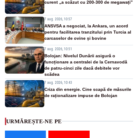
curent „a scăzut cu 200-300 de megawați”
7 aug. 2026, 10:57
ANSVSA a negociat, la Ankara, un acord
pentru facilitarea tranzitului prin Turcia al
carcaselor de ovine și bovine
7 aug. 2026, 10:51
Bolojan: Nivelul Dunării asigură o
funcționare a centralei de la Cernavodă
de patru-cinci zile dacă debitele vor
scădea
7 aug. 2026, 10:43
Criza din energie. Cine scapă de măsurile
de raționalizare impuse de Bolojan
URMĂREȘTE-NE PE