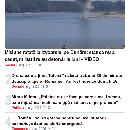
Misiune ratată la Izvoarele, pe Dunăre: stânca nu a
cedat, militarii reiau detonările luni – VIDEO
Social
·
2 aug. 2026, 15:48
2
Drona care a ținut Tulcea în alertă a zburat 20 de minute
deasupra apelor României. Au fost ridicate două F-16
Social
-
2 aug. 2026, 19:28
3
Miron Mitrea: „Politica nu se face pe care e mai frumos,
care înjură mai mult, care țipă mai tare, ci pe proiecte”
Politica
-
2 aug. 2026, 19:33
4
Românii se pregătesc pentru cel mai sumbru
scenariu, odată cu alerta energetică
Economie
-
2 aug. 2026, 19:34