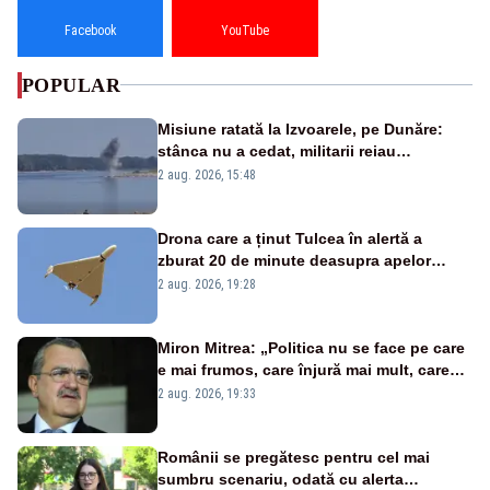
Facebook
YouTube
POPULAR
Misiune ratată la Izvoarele, pe Dunăre:
stânca nu a cedat, militarii reiau
detonările luni – VIDEO
2 aug. 2026, 15:48
Drona care a ținut Tulcea în alertă a
zburat 20 de minute deasupra apelor
României. Au fost ridicate două F-16
2 aug. 2026, 19:28
Miron Mitrea: „Politica nu se face pe care
e mai frumos, care înjură mai mult, care
țipă mai tare, ci pe proiecte”
2 aug. 2026, 19:33
Românii se pregătesc pentru cel mai
sumbru scenariu, odată cu alerta