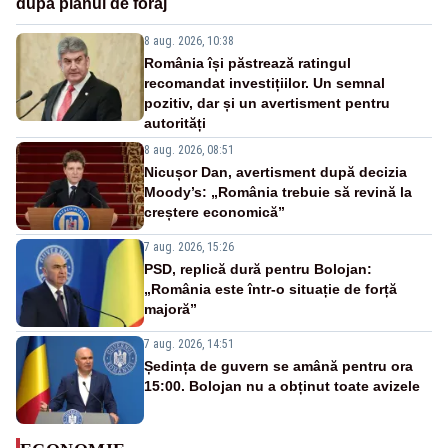
după planul de foraj
8 aug. 2026, 10:38
România își păstrează ratingul
recomandat investițiilor. Un semnal
pozitiv, dar și un avertisment pentru
autorități
8 aug. 2026, 08:51
Nicușor Dan, avertisment după decizia
Moody’s: „România trebuie să revină la
creștere economică”
7 aug. 2026, 15:26
PSD, replică dură pentru Bolojan:
„România este într-o situație de forță
majoră”
7 aug. 2026, 14:51
Ședința de guvern se amână pentru ora
15:00. Bolojan nu a obținut toate avizele