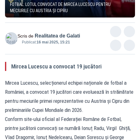
FOTBAL: LOTUL CONVOCAT DE MIRCEA LUCESCU PENTRU
MECIURILE CU AUSTRIA ȘI CIPRU
Realitatea de Galati
Scris de
Publicat:
16 mai 2025, 15:21
Mircea Lucescu a convocat 19 jucători
Mircea Lucescu, selecționerul echipei naționale de fotbal a
României, a convocat 19 jucători care evoluează în străinătate
pentru meciurile primei reprezentative cu Austria și Cipru din
preliminariile Cupei Mondiale din 2026.
Conform site-ului oficial al Federației Române de Fotbal,
printre jucătorii convocați se numără Ionuț Radu‚ Virgil Ghiță,
Vlad Dragomir, Ionuț Nedelcearu, Deian Sorescu și George