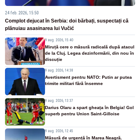
24 feb. 2026, 15:50
Complot dejucat în Serbia: doi bărbați, suspectați că
plănuiau asasinarea lui Vučić
9 aug. 2026, 15:40
Miruță cere o măsură radicală după atacul
de la Cluj. Legea dezinformării, din nou în
discuție
9 aug. 2026, 14:38
Avertisment pentru NATO: Putin ar putea
trimite militari fără însemne
9 aug. 2026, 13:37
Darius Olaru a spart gheața în Belgia! Gol
superb pentru Union Saint-Gilloise
9 aug. 2026, 12:45
Măsură de urgență în Marea Neagră.