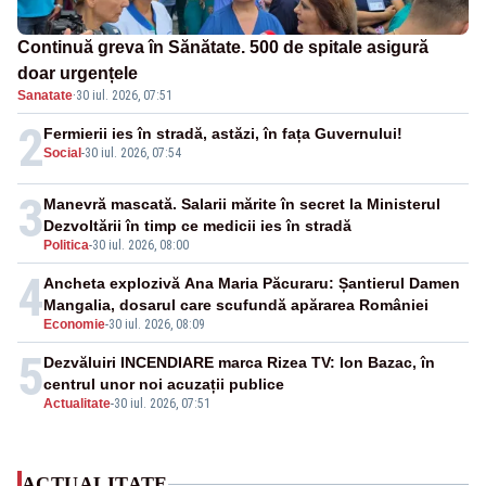
Continuă greva în Sănătate. 500 de spitale asigură
doar urgențele
Sanatate
·
30 iul. 2026, 07:51
2
Fermierii ies în stradă, astăzi, în fața Guvernului!
Social
-
30 iul. 2026, 07:54
3
Manevră mascată. Salarii mărite în secret la Ministerul
Dezvoltării în timp ce medicii ies în stradă
Politica
-
30 iul. 2026, 08:00
4
Ancheta explozivă Ana Maria Păcuraru: Șantierul Damen
Mangalia, dosarul care scufundă apărarea României
Economie
-
30 iul. 2026, 08:09
5
Dezvăluiri INCENDIARE marca Rizea TV: Ion Bazac, în
centrul unor noi acuzații publice
Actualitate
-
30 iul. 2026, 07:51
ACTUALITATE