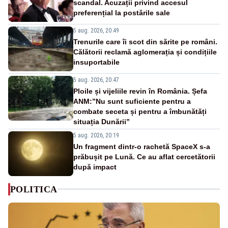
scandal. Acuzații privind accesul
preferențial la postările sale
5 aug. 2026, 20:49
Trenurile care îi scot din sărite pe români.
Călătorii reclamă aglomerația și condițiile
insuportabile
5 aug. 2026, 20:47
Ploile și vijeliile revin în România. Șefa
ANM:”Nu sunt suficiente pentru a
combate seceta și pentru a îmbunătăți
situația Dunării”
5 aug. 2026, 20:19
Un fragment dintr-o rachetă SpaceX s-a
prăbușit pe Lună. Ce au aflat cercetătorii
după impact
POLITICA