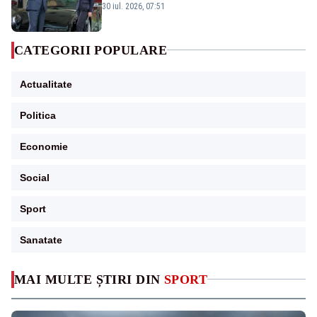
publice
30 iul. 2026, 07:51
CATEGORII POPULARE
Actualitate
Politica
Economie
Social
Sport
Sanatate
MAI MULTE ȘTIRI DIN
SPORT