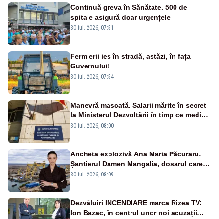
Continuă greva în Sănătate. 500 de
spitale asigură doar urgențele
30 iul. 2026, 07:51
Fermierii ies în stradă, astăzi, în fața
Guvernului!
30 iul. 2026, 07:54
Manevră mascată. Salarii mărite în secret
la Ministerul Dezvoltării în timp ce medicii
ies în stradă
30 iul. 2026, 08:00
Ancheta explozivă Ana Maria Păcuraru:
Șantierul Damen Mangalia, dosarul care
scufundă apărarea României
30 iul. 2026, 08:09
Dezvăluiri INCENDIARE marca Rizea TV:
Ion Bazac, în centrul unor noi acuzații