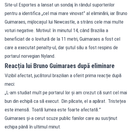
Site-ul Esportes a lansat un sondaj în rândul suporterilor
pentru a identifica „cel mai mare vinovat” al eliminării, iar Bruno
Guimaraes, mijlocașul lui Newcastle, a strâns cele mai multe
voturi negative. Motivul: în minutul 14, când Brazilia a
beneficiat de o lovitură de la 11 metri, Guimaraes a fost cel
care a executat penalty-ul, dar șutul său a fost respins de
portarul norvegian Nyland.
Reacția lui Bruno Guimaraes după eliminare
Vizibil afectat, jucătorul brazilian a oferit prima reacție după
meci:
„L-am studiat mult pe portarul lor și am crezut că sunt cel mai
bun din echipă ca să execut. Din păcate, el a apărat. Tristețea
este imensă. Toată lumea este foarte afectată.”
Guimaraes și-a cerut scuze public fanilor care au susținut
echipa până în ultimul minut: