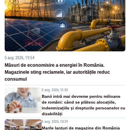
5 aug. 2026, 19:54
Măsuri de economisire a energiei în România.
Magazinele sting reclamele, iar autoritățile reduc
consumul
5 aug. 2026, 15:03
Banii intră mai devreme pentru milioane
de români: când se plătesc alocațiile,
indemnizațiile și drepturile persoanelor cu
dizabilități
5 aug. 2026, 10:29
Marile lanțuri de magazine din România