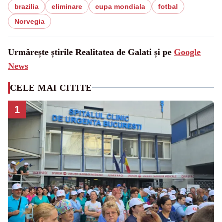
brazilia
eliminare
cupa mondiala
fotbal
Norvegia
Urmărește știrile Realitatea de Galati și pe
Google
News
CELE MAI CITITE
1