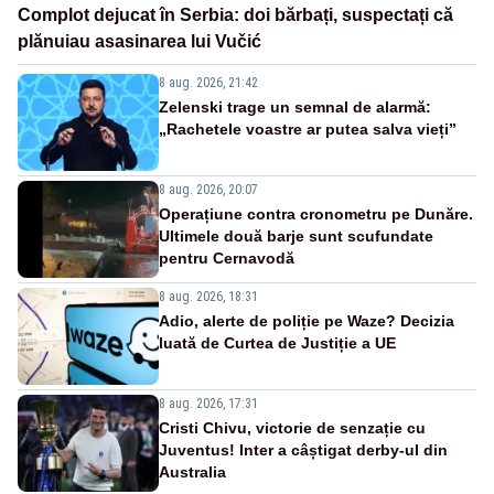
Complot dejucat în Serbia: doi bărbați, suspectați că
plănuiau asasinarea lui Vučić
8 aug. 2026, 21:42
Zelenski trage un semnal de alarmă:
„Rachetele voastre ar putea salva vieți”
8 aug. 2026, 20:07
Operațiune contra cronometru pe Dunăre.
Ultimele două barje sunt scufundate
pentru Cernavodă
8 aug. 2026, 18:31
Adio, alerte de poliție pe Waze? Decizia
luată de Curtea de Justiție a UE
8 aug. 2026, 17:31
Cristi Chivu, victorie de senzație cu
Juventus! Inter a câștigat derby-ul din
Australia