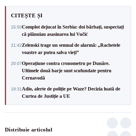
CITEȘTE ȘI
Complot dejucat în Serbia: doi bărbați, suspectați
15:50
că plănuiau asasinarea lui Vučić
Zelenski trage un semnal de alarmă: „Rachetele
21:42
voastre ar putea salva vieți”
Operațiune contra cronometru pe Dunăre.
20:07
Ultimele două barje sunt scufundate pentru
Cernavodă
Adio, alerte de poliție pe Waze? Decizia luată de
18:31
Curtea de Justiție a UE
Distribuie articolul