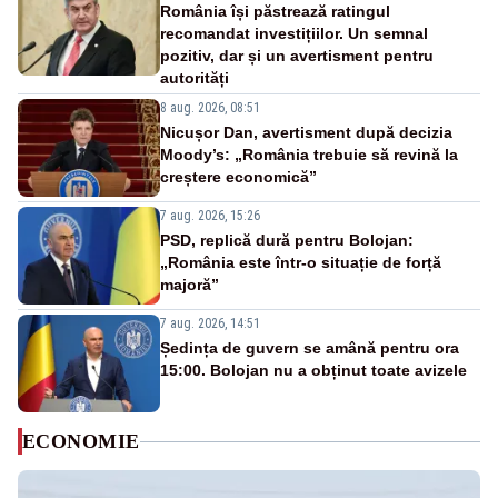
România își păstrează ratingul
recomandat investițiilor. Un semnal
pozitiv, dar și un avertisment pentru
autorități
8 aug. 2026, 08:51
Nicușor Dan, avertisment după decizia
Moody’s: „România trebuie să revină la
creștere economică”
7 aug. 2026, 15:26
PSD, replică dură pentru Bolojan:
„România este într-o situație de forță
majoră”
7 aug. 2026, 14:51
Ședința de guvern se amână pentru ora
15:00. Bolojan nu a obținut toate avizele
ECONOMIE