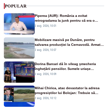
POPULAR
Piperea (AUR): România a evitat
retrogradarea la junk pentru că era o
catastrofă pentru bănci și fondurile de
2 aug. 2026, 10:01
pensii
Mobilizare masivă pe Dunăre, pentru
salvarea producției la Cernavodă. Armata
va detona o stâncă și va devia apa
2 aug. 2026, 10:07
fluviului - IMAGINI AERIENE
Dorina Barcari dă în vileag șmecheria
înghețării pensiilor. Sumele uriașe
pierdute de fiecare român
2 aug. 2026, 10:09
Mihai Chirica, atac devastator la adresa
progresiștilor lui Bolojan: Trebuie să
protejăm și natura, dar nu șținem omaneii
2 aug. 2026, 10:12
în stare permanentă de alertă