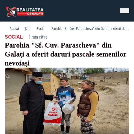
Acasă
Știri
Social
Parohia "Sf. Cuv. Parascheva" din Galați a oferit daruri pascale semenilor nevoiași
·
SOCIAL
1 min citire
Parohia "Sf. Cuv. Parascheva" din
Galați a oferit daruri pascale semenilor
nevoiași