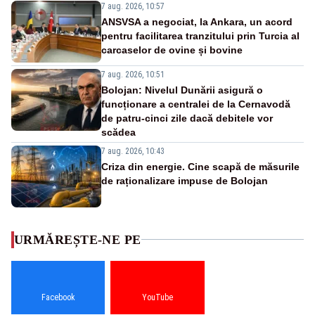
7 aug. 2026, 10:57
ANSVSA a negociat, la Ankara, un acord
pentru facilitarea tranzitului prin Turcia al
carcaselor de ovine și bovine
7 aug. 2026, 10:51
Bolojan: Nivelul Dunării asigură o
funcționare a centralei de la Cernavodă
de patru-cinci zile dacă debitele vor
scădea
7 aug. 2026, 10:43
Criza din energie. Cine scapă de măsurile
de raționalizare impuse de Bolojan
URMĂREȘTE-NE PE
Facebook
YouTube