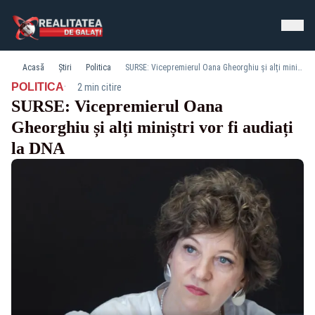
Acasă
Știri
Politica
SURSE: Vicepremierul Oana Gheorghiu și alți miniștri vor fi audiați la DNA
·
POLITICA
2 min citire
SURSE: Vicepremierul Oana
Gheorghiu și alți miniștri vor fi audiați
la DNA