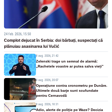
24 feb. 2026, 15:50
Complot dejucat în Serbia: doi bărbați, suspectați că
plănuiau asasinarea lui Vučić
8 aug. 2026, 21:42
Zelenski trage un semnal de alarmă:
„Rachetele voastre ar putea salva vieți”
8 aug. 2026, 20:07
Operațiune contra cronometru pe Dunăre.
Ultimele două barje sunt scufundate
pentru Cernavodă
8 aug. 2026, 18:31
Adio, alerte de poliție pe Waze? Decizia