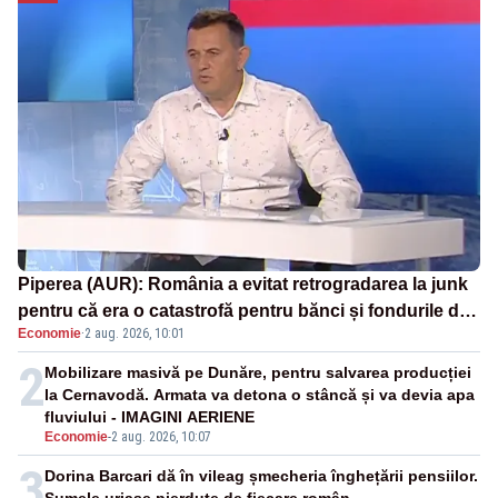
Piperea (AUR): România a evitat retrogradarea la junk
pentru că era o catastrofă pentru bănci și fondurile de
Economie
·
2 aug. 2026, 10:01
pensii
2
Mobilizare masivă pe Dunăre, pentru salvarea producției
la Cernavodă. Armata va detona o stâncă și va devia apa
fluviului - IMAGINI AERIENE
Economie
-
2 aug. 2026, 10:07
3
Dorina Barcari dă în vileag șmecheria înghețării pensiilor.