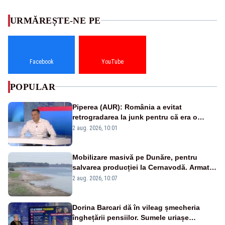
URMĂREȘTE-NE PE
Facebook
YouTube
POPULAR
Piperea (AUR): România a evitat
retrogradarea la junk pentru că era o
catastrofă pentru bănci și fondurile de
2 aug. 2026, 10:01
pensii
Mobilizare masivă pe Dunăre, pentru
salvarea producției la Cernavodă. Armata
va detona o stâncă și va devia apa
2 aug. 2026, 10:07
fluviului - IMAGINI AERIENE
Dorina Barcari dă în vileag șmecheria
înghețării pensiilor. Sumele uriașe