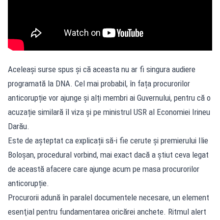
Aceleași surse spus și că aceasta nu ar fi singura audiere
programată la DNA. Cel mai probabil, în fața procurorilor
anticorupție vor ajunge și alți membri ai Guvernului, pentru că o
acuzație similară îl viza și pe ministrul USR al Economiei Irineu
Darău.
Este de așteptat ca explicații să-i fie cerute și premierului Ilie
Boloșan, procedural vorbind, mai exact dacă a știut ceva legat
de această afacere care ajunge acum pe masa procurorilor
anticorupție.
Procurorii adună în paralel documentele necesare, un element
esenţial pentru fundamentarea oricărei anchete. Ritmul alert