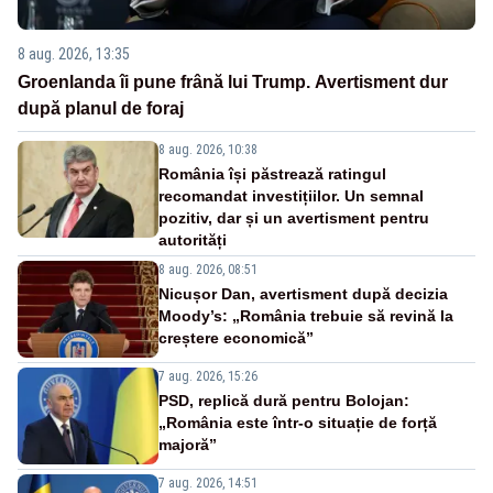
8 aug. 2026, 13:35
Groenlanda îi pune frână lui Trump. Avertisment dur
după planul de foraj
8 aug. 2026, 10:38
România își păstrează ratingul
recomandat investițiilor. Un semnal
pozitiv, dar și un avertisment pentru
autorități
8 aug. 2026, 08:51
Nicușor Dan, avertisment după decizia
Moody’s: „România trebuie să revină la
creștere economică”
7 aug. 2026, 15:26
PSD, replică dură pentru Bolojan:
„România este într-o situație de forță
majoră”
7 aug. 2026, 14:51