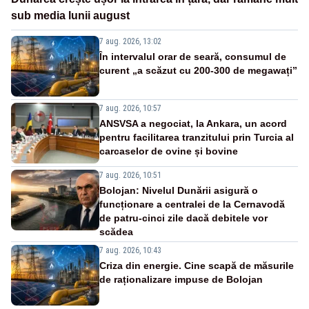
sub media lunii august
7 aug. 2026, 13:02
În intervalul orar de seară, consumul de
curent „a scăzut cu 200-300 de megawați”
7 aug. 2026, 10:57
ANSVSA a negociat, la Ankara, un acord
pentru facilitarea tranzitului prin Turcia al
carcaselor de ovine și bovine
7 aug. 2026, 10:51
Bolojan: Nivelul Dunării asigură o
funcționare a centralei de la Cernavodă
de patru-cinci zile dacă debitele vor
scădea
7 aug. 2026, 10:43
Criza din energie. Cine scapă de măsurile
de raționalizare impuse de Bolojan