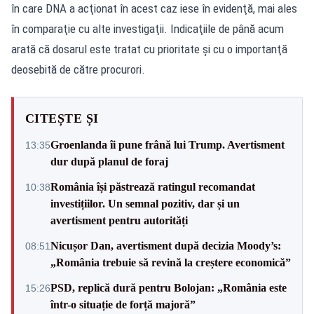
în care DNA a acţionat în acest caz iese în evidenţă, mai ales
în comparaţie cu alte investigaţii. Indicaţiile de până acum
arată că dosarul este tratat cu prioritate şi cu o importanţă
deosebită de către procurori.
CITEȘTE ȘI
Groenlanda îi pune frână lui Trump. Avertisment
13:35
dur după planul de foraj
România își păstrează ratingul recomandat
10:38
investițiilor. Un semnal pozitiv, dar și un
avertisment pentru autorități
Nicușor Dan, avertisment după decizia Moody’s:
08:51
„România trebuie să revină la creștere economică”
PSD, replică dură pentru Bolojan: „România este
15:26
într-o situație de forță majoră”