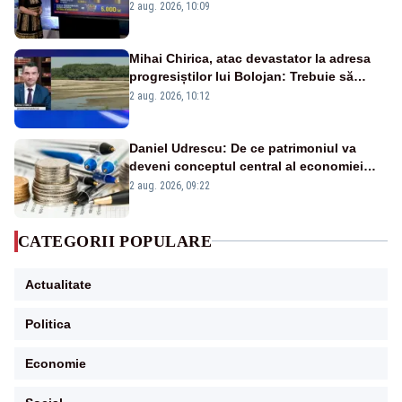
pierdute de fiecare român
2 aug. 2026, 10:09
Mihai Chirica, atac devastator la adresa
progresiștilor lui Bolojan: Trebuie să
protejăm și natura, dar nu șținem omaneii
2 aug. 2026, 10:12
în stare permanentă de alertă
Daniel Udrescu: De ce patrimoniul va
deveni conceptul central al economiei
viitoare?
2 aug. 2026, 09:22
CATEGORII POPULARE
Actualitate
Politica
Economie