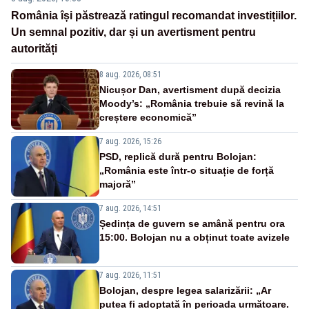
România își păstrează ratingul recomandat investițiilor.
Un semnal pozitiv, dar și un avertisment pentru
autorități
8 aug. 2026, 08:51
Nicușor Dan, avertisment după decizia
Moody’s: „România trebuie să revină la
creștere economică”
7 aug. 2026, 15:26
PSD, replică dură pentru Bolojan:
„România este într-o situație de forță
majoră”
7 aug. 2026, 14:51
Ședința de guvern se amână pentru ora
15:00. Bolojan nu a obținut toate avizele
7 aug. 2026, 11:51
Bolojan, despre legea salarizării: „Ar
putea fi adoptată în perioada următoare.