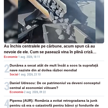
Au închis centralele pe cărbune, acum spun că au
nevoie de ele. Cum se pasează vina în plină criză
Economie
·
1 aug. 2026, 18:11
energetică
2
Dunărea a secat atât de mult încât a scos la suprafață
nave naziste din al doilea război mondial
Social
-
1 aug. 2026, 23:10
3
Daniel Udrescu: De ce patrimoniul va deveni conceptul
central al economiei viitoare?
Economie
-
2 aug. 2026, 09:22
4
Piperea (AUR): România a evitat retrogradarea la junk
pentru că era o catastrofă pentru bănci și fondurile de