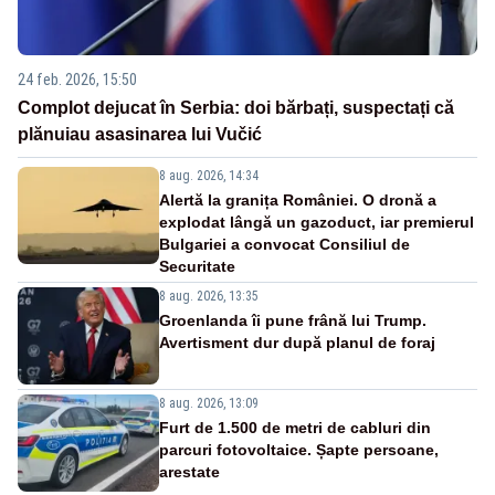
24 feb. 2026, 15:50
Complot dejucat în Serbia: doi bărbați, suspectați că
plănuiau asasinarea lui Vučić
8 aug. 2026, 14:34
Alertă la granița României. O dronă a
explodat lângă un gazoduct, iar premierul
Bulgariei a convocat Consiliul de
Securitate
8 aug. 2026, 13:35
Groenlanda îi pune frână lui Trump.
Avertisment dur după planul de foraj
8 aug. 2026, 13:09
Furt de 1.500 de metri de cabluri din
parcuri fotovoltaice. Șapte persoane,
arestate