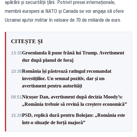
apărării și securității țării. Potrivit presei internaționale,
membrii europeni ai NATO și Canada se vor angaja să ofere
Ucrainei ajutor militar în valoare de 70 de miliarde de euro.
CITEȘTE ȘI
Groenlanda îi pune frână lui Trump. Avertisment
13:35
dur după planul de foraj
România își păstrează ratingul recomandat
10:38
investițiilor. Un semnal pozitiv, dar și un
avertisment pentru autorități
Nicușor Dan, avertisment după decizia Moody’s:
08:51
„România trebuie să revină la creștere economică”
PSD, replică dură pentru Bolojan: „România este
15:26
într-o situație de forță majoră”