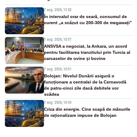
7 aug. 2026, 13:02
În intervalul orar de seară, consumul de
curent „a scăzut cu 200-300 de megawați”
7 aug. 2026, 10:57
ANSVSA a negociat, la Ankara, un acord
pentru facilitarea tranzitului prin Turcia al
carcaselor de ovine și bovine
7 aug. 2026, 10:51
Bolojan: Nivelul Dunării asigură o
funcționare a centralei de la Cernavodă
de patru-cinci zile dacă debitele vor
scădea
7 aug. 2026, 10:43
Criza din energie. Cine scapă de măsurile
de raționalizare impuse de Bolojan