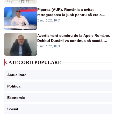
Piperea (AUR): România a evitat
retrogradarea la junk pentru că era o
catastrofă pentru bănci și fondurile de
2 aug. 2026, 10:01
pensii
Avertisment sumbru de la Apele Române:
Debitul Dunării va continua să scadă.
Cernavodă s-ar putea închide în 4 zile
1 aug. 2026, 18:08
CATEGORII POPULARE
Actualitate
Politica
Economie
Social