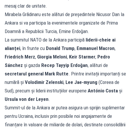
mesaj clar de unitate.
Mirabela Grădinaru este alături de președintele Nicusor Dan la
Ankara si va participa la evenimentele organizate de Prima
Doamnă a Republicii Turcia, Emine Erdoğan.
La summitul NATO de la Ankara participă
liderii-cheie ai
alianței
, în frunte cu
Donald Trump
,
Emmanuel Macron
,
Friedrich Merz
,
Giorgia Meloni
,
Keir Starmer
,
Pedro
Sánchez
și gazda
Recep Tayyip Erdoğan
, alături de
secretarul general Mark Rutte
. Printre invitații importanți se
numără și
Volodimir Zelenski
,
Lee Jae-myung
(Coreea de
Sud), precum și liderii instituțiilor europene
António Costa
și
Ursula von der Leyen
.
Summit-ul de la Ankara ar putea asigura un sprijin suplimentar
pentru Ucraina, inclusiv prin posibile noi angajamente de
finanțare în valoare de miliarde de dolari, destinate consolidării