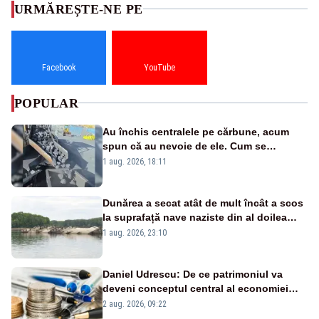
URMĂREȘTE-NE PE
Facebook
YouTube
POPULAR
Au închis centralele pe cărbune, acum
spun că au nevoie de ele. Cum se
pasează vina în plină criză energetică
1 aug. 2026, 18:11
Dunărea a secat atât de mult încât a scos
la suprafață nave naziste din al doilea
război mondial
1 aug. 2026, 23:10
Daniel Udrescu: De ce patrimoniul va
deveni conceptul central al economiei
viitoare?
2 aug. 2026, 09:22