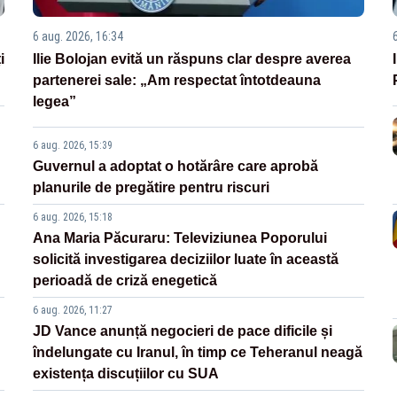
6 aug. 2026, 16:34
i
Ilie Bolojan evită un răspuns clar despre averea
partenerei sale: „Am respectat întotdeauna
legea”
6 aug. 2026, 15:39
Guvernul a adoptat o hotărâre care aprobă
planurile de pregătire pentru riscuri
6 aug. 2026, 15:18
Ana Maria Păcuraru: Televiziunea Poporului
solicită investigarea deciziilor luate în această
perioadă de criză enegetică
6 aug. 2026, 11:27
JD Vance anunță negocieri de pace dificile și
îndelungate cu Iranul, în timp ce Teheranul neagă
existența discuțiilor cu SUA