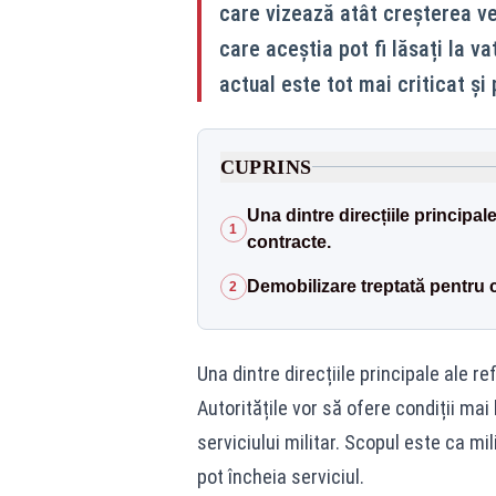
care vizează atât creșterea ven
care aceștia pot fi lăsați la v
actual este tot mai criticat ș
CUPRINS
Una dintre direcțiile principa
1
contracte.
Demobilizare treptată pentru ce
2
Una dintre direcțiile principale ale 
Autoritățile vor să ofere condiții mai 
serviciului militar. Scopul este ca mili
pot încheia serviciul.