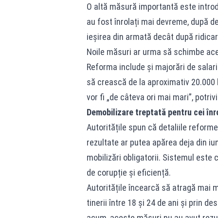
O altă măsură importantă este introd
au fost înrolați mai devreme, după d
ieșirea din armată decât după ridicare
Noile măsuri ar urma să schimbe acest
Reforma include și majorări de salar
să crească de la aproximativ 20.000 la
vor fi „de câteva ori mai mari”, potriv
Demobilizare treptată pentru cei înro
Autoritățile spun că detaliile reformei 
rezultate ar putea apărea deja din iun
mobilizări obligatorii. Sistemul este 
de corupție și eficiență.
Autoritățile încearcă să atragă mai mu
tinerii între 18 și 24 de ani și prin d
acum, aceste măsuri nu au avut rezul