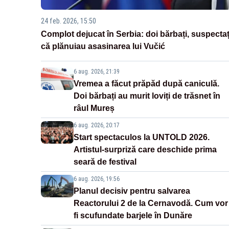
24 feb. 2026, 15:50
Complot dejucat în Serbia: doi bărbați, suspectaț
că plănuiau asasinarea lui Vučić
6 aug. 2026, 21:39
Vremea a făcut prăpăd după caniculă.
Doi bărbați au murit loviți de trăsnet în
râul Mureș
6 aug. 2026, 20:17
Start spectaculos la UNTOLD 2026.
Artistul-surpriză care deschide prima
seară de festival
6 aug. 2026, 19:56
Planul decisiv pentru salvarea
Reactorului 2 de la Cernavodă. Cum vor
fi scufundate barjele în Dunăre