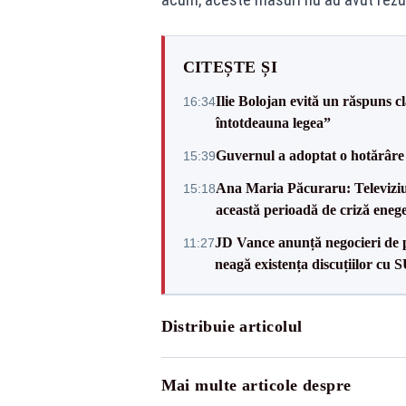
CITEȘTE ȘI
Ilie Bolojan evită un răspuns c
16:34
întotdeauna legea”
Guvernul a adoptat o hotărâre 
15:39
Ana Maria Păcuraru: Televiziune
15:18
această perioadă de criză enege
JD Vance anunță negocieri de pa
11:27
neagă existența discuțiilor cu 
Distribuie articolul
Mai multe articole despre