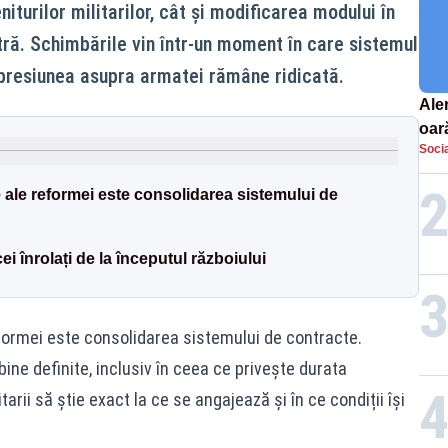
iturilor militarilor, cât și modificarea modului în
atră. Schimbările vin într-un moment în care sistemul
i presiunea asupra armatei rămâne ridicată.
Aler
oar
Socia
Euro
la s
le ale reformei este consolidarea sistemului de
i înrolați de la începutul războiului
reformei este consolidarea sistemului de contracte.
bine definite, inclusiv în ceea ce privește durata
tarii să știe exact la ce se angajează și în ce condiții își