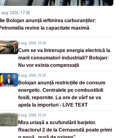
6 aug. 2026, 17:38
Ilie Bolojan anunță ieftinirea carburanților:
Petromidia revine la capacitate maximă
6 aug. 2026, 15:36
Cum se va întrerupe energia electrică la
marii consumatori industriali? Bolojan:
Nu vor exista compensații
6 aug. 2026, 15:33
Bolojan anunță restricțiile de consum
energetic. Centralele pe combustibili
fosili, repornite. La ore de vârf se va
apela la importuri - LIVE TEXT
6 aug. 2026, 15:24
Miza uriașă a scufundării barjelor.
Reactorul 2 de la Cernavodă poate primi
o nouă „gură de oxigen”