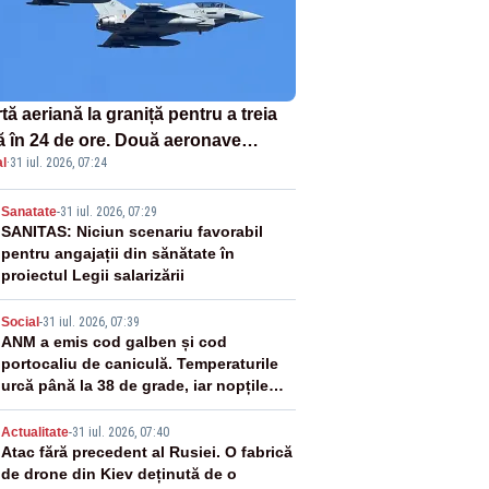
tă aeriană la graniță pentru a treia
ă în 24 de ore. Două aeronave
l
·
31 iul. 2026, 07:24
fighter britanice au fost ridicate de
ol
2
Sanatate
-
31 iul. 2026, 07:29
SANITAS: Niciun scenariu favorabil
pentru angajații din sănătate în
proiectul Legii salarizării
3
Social
-
31 iul. 2026, 07:39
ANM a emis cod galben și cod
portocaliu de caniculă. Temperaturile
urcă până la 38 de grade, iar nopțile
devin tropicale
4
Actualitate
-
31 iul. 2026, 07:40
Atac fără precedent al Rusiei. O fabrică
de drone din Kiev deținută de o