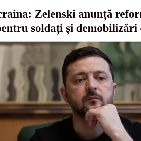
craina: Zelenski anunță refo
entru soldați și demobilizări 