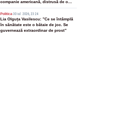
companie americană, distrusă de o
rachetă rusească
5
Politica
-
30 iul. 2026, 23:24
Lia Olguța Vasilescu: ”Ce se întâmplă
în sănătate este o bătaie de joc. Se
guvernează extraordinar de prost”