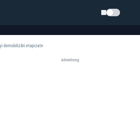
Schimba tema
și demobilizări etapizate
Advertising