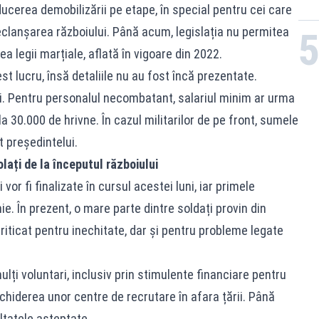
ucerea demobilizării pe etape, în special pentru cei care
eclanșarea războiului. Până acum, legislația nu permitea
a legii marțiale, aflată în vigoare din 2022.
 lucru, însă detaliile nu au fost încă prezentate.
ii. Pentru personalul necombatant, salariul minim ar urma
 30.000 de hrivne. În cazul militarilor de pe front, sumele
it președintelui.
lați de la începutul războiului
vor fi finalizate în cursul acestei luni, iar primele
ie. În prezent, o mare parte dintre soldați provin din
criticat pentru inechitate, dar și pentru probleme legate
lți voluntari, inclusiv prin stimulente financiare pentru
eschiderea unor centre de recrutare în afara țării. Până
tatele așteptate.