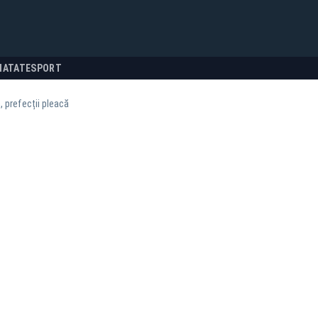
NATATE
SPORT
n, prefecții pleacă