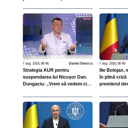
7 aug. 2026, 08:46
Daniel Onescu
7 aug. 2026, 08:40
Strategia AUR pentru
Ilie Bolojan
suspendarea lui Nicușor Dan.
în plină criză
Dungaciu: „Vrem să vedem cine
premierul de
semnează și cine nu”
laude cu măsu