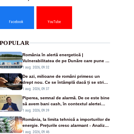
Facebook
YouTube
POPULAR
România în alertă energetică |
Vulnerabilitatea de pe Dunăre care pune în
pericol Centrala Cernavodă era cunoscută
1 aug. 2026, 09:32
de pe vremea lui Ceaușescu
De azi, milioane de români primesc un
drept nou. Ce se întâmplă dacă ți se strică
un produs
1 aug. 2026, 09:37
Piperea, semnal de alarmă. De ce este bine
să avem bani cash, în contextul alertei
energetice?
1 aug. 2026, 09:39
România, la limita tehnică a importurilor de
energie. Prețurile cresc alarmant - Analiză
Realitatea Plus
1 aug. 2026, 09:46