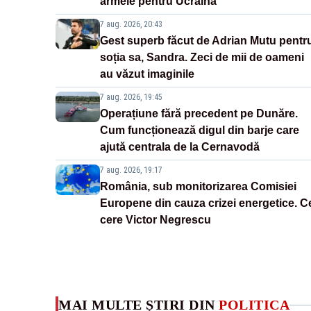
armele pentru Ucraina
7 aug. 2026, 20:43
Gest superb făcut de Adrian Mutu pentr
soția sa, Sandra. Zeci de mii de oameni
au văzut imaginile
7 aug. 2026, 19:45
Operațiune fără precedent pe Dunăre.
Cum funcționează digul din barje care
ajută centrala de la Cernavodă
7 aug. 2026, 19:17
România, sub monitorizarea Comisiei
Europene din cauza crizei energetice. C
cere Victor Negrescu
MAI MULTE ȘTIRI DIN
POLITICA