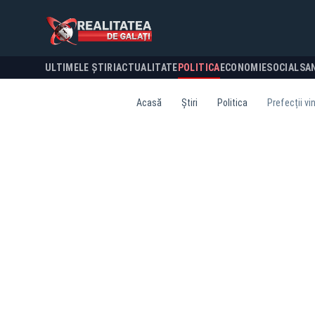
ULTIMELE ȘTIRI
ACTUALITATE
POLITICA
ECONOMIE
SOCIAL
SA
Acasă
Știri
Politica
Prefecții vi