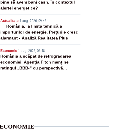
bine să avem bani cash, în contextul
alertei energetice?
4
Actualitate
-
1 aug. 2026, 09:46
România, la limita tehnică a
importurilor de energie. Prețurile cresc
alarmant - Analiză Realitatea Plus
5
Economie
-
1 aug. 2026, 06:48
România a scăpat de retrogradarea
economiei. Agenția Fitch menține
ratingul „BBB-” cu perspectivă
negativă
ECONOMIE