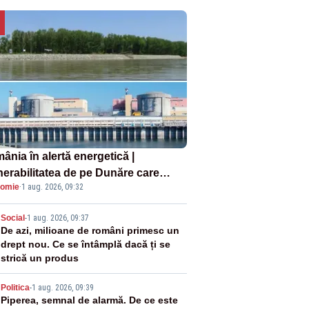
ânia în alertă energetică |
nerabilitatea de pe Dunăre care
omie
·
1 aug. 2026, 09:32
e în pericol Centrala Cernavodă era
oscută de pe vremea lui Ceaușescu
2
Social
-
1 aug. 2026, 09:37
De azi, milioane de români primesc un
drept nou. Ce se întâmplă dacă ți se
strică un produs
3
Politica
-
1 aug. 2026, 09:39
Piperea, semnal de alarmă. De ce este