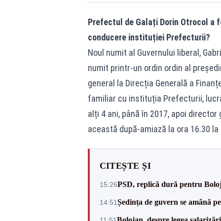
Prefectul de Galați Dorin Otrocol a 
conducere instituției Prefecturii?
Noul numit al Guvernului liberal, Gab
numit printr-un ordin ordin al președ
general la Direcția Generală a Finanțe
familiar cu instituția Prefecturii, lu
alți 4 ani, până în 2017, apoi directo
această după-amiază la ora 16.30 la 
CITEȘTE ȘI
PSD, replică dură pentru Boloj
15:26
Ședința de guvern se amână pen
14:51
Bolojan, despre legea salarizăr
11:51