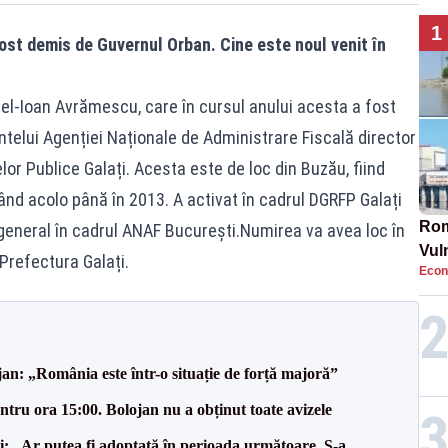
1
fost demis de Guvernul Orban. Cine este noul venit în
riel-Ioan Avrămescu, care în cursul anului acesta a fost
intelui Agenției Naționale de Administrare Fiscală director
lor Publice Galați. Acesta este de loc din Buzău, fiind
crând acolo până în 2013. A activat în cadrul DGRFP Galați
Rom
r general în cadrul ANAF București.Numirea va avea loc în
Vul
Prefectura Galați.
Econ
pun
cun
an: „România este într-o situație de forță majoră”
tru ora 15:00. Bolojan nu a obținut toate avizele
ii: „Ar putea fi adoptată în perioada următoare. S-a