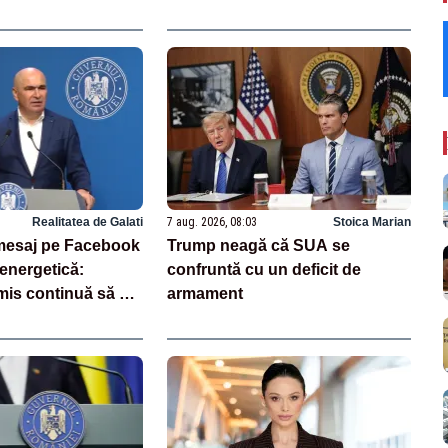
Realitatea de Galati
7 aug. 2026, 08:03
Stoica Marian
, mesaj pe Facebook
Trump neagă că SUA se
 energetică:
confruntă cu un deficit de
mis continuă să se
armament
rile luate