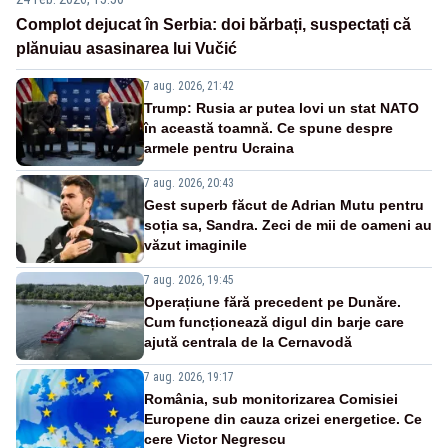
Complot dejucat în Serbia: doi bărbați, suspectați că
plănuiau asasinarea lui Vučić
7 aug. 2026, 21:42
Trump: Rusia ar putea lovi un stat NATO
în această toamnă. Ce spune despre
armele pentru Ucraina
7 aug. 2026, 20:43
Gest superb făcut de Adrian Mutu pentru
soția sa, Sandra. Zeci de mii de oameni au
văzut imaginile
7 aug. 2026, 19:45
Operațiune fără precedent pe Dunăre.
Cum funcționează digul din barje care
ajută centrala de la Cernavodă
7 aug. 2026, 19:17
România, sub monitorizarea Comisiei
Europene din cauza crizei energetice. Ce
cere Victor Negrescu