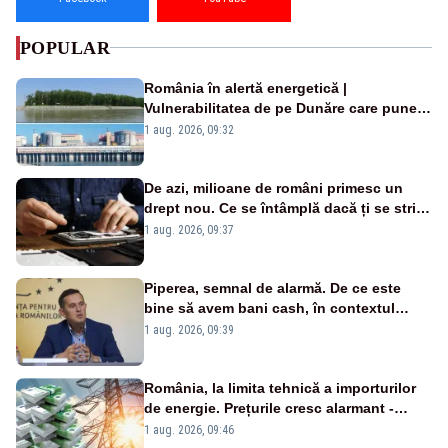
POPULAR
România în alertă energetică |
Vulnerabilitatea de pe Dunăre care pune
în pericol Centrala Cernavodă era
1 aug. 2026, 09:32
cunoscută de pe vremea lui Ceaușescu
De azi, milioane de români primesc un
drept nou. Ce se întâmplă dacă ți se strică
un produs
1 aug. 2026, 09:37
Piperea, semnal de alarmă. De ce este
bine să avem bani cash, în contextul
alertei energetice?
1 aug. 2026, 09:39
România, la limita tehnică a importurilor
de energie. Prețurile cresc alarmant -
Analiză Realitatea Plus
1 aug. 2026, 09:46