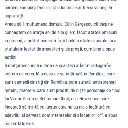
oameni apropiați familiei, știu lucuruile astea și vor ieși la
suprafață.
Vreau să îi mulțumesc domului Călin Gergescu că deși ne
cunoaștem de atâția ani de zile și am făcut atâtea emisiuni
împreună, a arătat această față hâdă a statului paralel și a
statului infestat de impostori și de proști, cum bine a spus
astăzi.
Îi mulțumesc încă o dată că și astăzi a făcut radiografie
extrem de corectă a ceea ce se întâmplă în România, care
sunt oamenii cinstiți din România, care suferă, antreprenorii
români, mamele, care sunt prostiți de niște personaje de tipul
lui Victor Ponta și Sebastian Ghiță, cu televiziunea care
încearcă să mintă cu lucruri care nu au nicio legătură cu
adevrăul și servesc doar intereselor și afacerilor lor”, a spus
prezentatoarea.