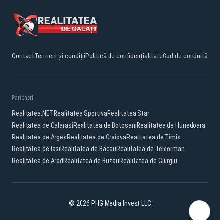
Contact
Termeni și condiții
Politică de confidențialitate
Cod de conduită
Parteneri:
Realitatea.NET
Realitatea Sportiva
Realitatea Star
Realitatea de Calarasi
Realitatea de Botosani
Realitatea de Hunedoara
Realitatea de Arges
Realitatea de Craiova
Realitatea de Timis
Realitatea de Iasi
Realitatea de Bacau
Realitatea de Teleorman
Realitatea de Arad
Realitatea de Buzau
Realitatea de Giurgiu
© 2026 PHG Media Invest LLC
Facebook
YouTube