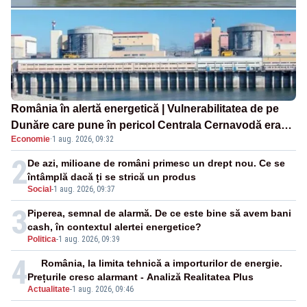
România în alertă energetică | Vulnerabilitatea de pe
Dunăre care pune în pericol Centrala Cernavodă era
Economie
·
1 aug. 2026, 09:32
cunoscută de pe vremea lui Ceaușescu
2
De azi, milioane de români primesc un drept nou. Ce se
întâmplă dacă ți se strică un produs
Social
-
1 aug. 2026, 09:37
3
Piperea, semnal de alarmă. De ce este bine să avem bani
cash, în contextul alertei energetice?
Politica
-
1 aug. 2026, 09:39
4
România, la limita tehnică a importurilor de energie.
Prețurile cresc alarmant - Analiză Realitatea Plus
Actualitate
-
1 aug. 2026, 09:46