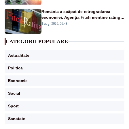
România a scăpat de retrogradarea
economiei. Agenția Fitch menține ratingul
„BBB-” cu perspectivă negativă
1 aug. 2026, 06:48
CATEGORII POPULARE
Actualitate
Politica
Economie
Social
Sport
Sanatate