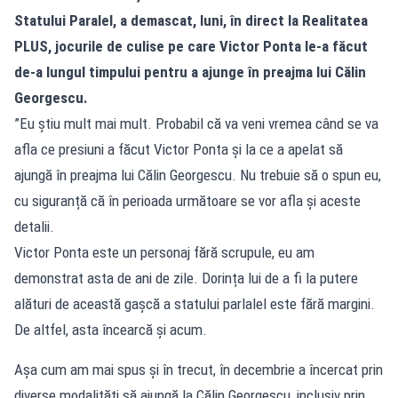
Statului Paralel, a demascat, luni, în direct la Realitatea
PLUS, jocurile de culise pe care Victor Ponta le-a făcut
de-a lungul timpului pentru a ajunge în preajma lui Călin
Georgescu.
”Eu știu mult mai mult. Probabil că va veni vremea când se va
afla ce presiuni a făcut Victor Ponta și la ce a apelat să
ajungă în preajma lui Călin Georgescu. Nu trebuie să o spun eu,
cu siguranță că în perioada următoare se vor afla și aceste
detalii.
Victor Ponta este un personaj fără scrupule, eu am
demonstrat asta de ani de zile. Dorința lui de a fi la putere
alături de această gașcă a statului parlalel este fără margini.
De altfel, asta încearcă și acum.
Așa cum am mai spus și în trecut, în decembrie a încercat prin
diverse modalități să ajungă la Călin Georgescu, inclusiv prin