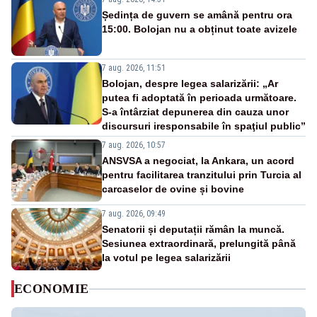
Ședința de guvern se amână pentru ora
15:00. Bolojan nu a obținut toate avizele
7 aug. 2026, 11:51
Bolojan, despre legea salarizării: „Ar
putea fi adoptată în perioada următoare.
S-a întârziat depunerea din cauza unor
discursuri iresponsabile în spaţiul public”
7 aug. 2026, 10:57
ANSVSA a negociat, la Ankara, un acord
pentru facilitarea tranzitului prin Turcia al
carcaselor de ovine și bovine
7 aug. 2026, 09:49
Senatorii și deputații rămân la muncă.
Sesiunea extraordinară, prelungită până
la votul pe legea salarizării
ECONOMIE