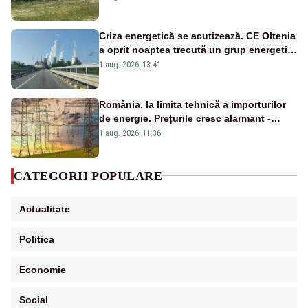
Criza energetică se acutizează. CE Oltenia
a oprit noaptea trecută un grup energetic
de la Rovinari
1 aug. 2026, 13:41
România, la limita tehnică a importurilor
de energie. Prețurile cresc alarmant -
Analiză Realitatea Plus
1 aug. 2026, 11:36
CATEGORII POPULARE
Actualitate
Politica
Economie
Social