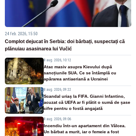
24 feb. 2026, 15:50
Complot dejucat în Serbia: doi bărbați, suspectați că
plănuiau asasinarea lui Vučić
8 aug. 2026, 10:12
Atac masiv asupra Kievului după
sancțiunile SUA. Ce se întâmplă cu
apărarea antiaeriană a Ucrainei
8 aug. 2026, 09:22
Scandal uriaș la FIFA. Gianni Infantino,
acuzat că UEFA ar fi plătit o sumă de șase
cifre pentru o fostă angajată
8 aug. 2026, 09:06
Incendiu într-un apartament din Vâlcea.
Un bărbat a murit, iar o femeie a fost