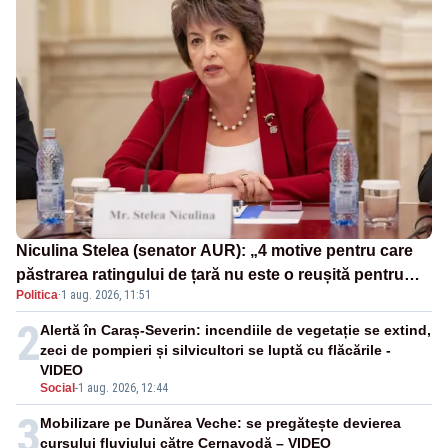
Niculina Stelea (senator AUR): „4 motive pentru care
păstrarea ratingului de țară nu este o reușită pentru
Politica
·
1 aug. 2026, 11:51
Guvernul Bolojan”
2
Alertă în Caraș-Severin: incendiile de vegetație se extind,
zeci de pompieri și silvicultori se luptă cu flăcările -
VIDEO
Social
-
1 aug. 2026, 12:44
3
Mobilizare pe Dunărea Veche: se pregătește devierea
cursului fluviului către Cernavodă – VIDEO