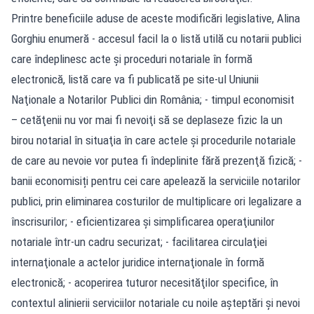
Printre beneficiile aduse de aceste modificări legislative, Alina
Gorghiu enumeră - accesul facil la o listă utilă cu notarii publici
care îndeplinesc acte şi proceduri notariale în formă
electronică, listă care va fi publicată pe site-ul Uniunii
Naţionale a Notarilor Publici din România; - timpul economisit
– cetăţenii nu vor mai fi nevoiţi să se deplaseze fizic la un
birou notarial în situaţia în care actele şi procedurile notariale
de care au nevoie vor putea fi îndeplinite fără prezenţă fizică; -
banii economisiți pentru cei care apelează la serviciile notarilor
publici, prin eliminarea costurilor de multiplicare ori legalizare a
înscrisurilor; - eficientizarea şi simplificarea operaţiunilor
notariale într-un cadru securizat; - facilitarea circulaţiei
internaţionale a actelor juridice internaţionale în formă
electronică; - acoperirea tuturor necesităţilor specifice, în
contextul alinierii serviciilor notariale cu noile aşteptări şi nevoi