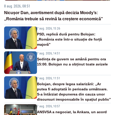
8 aug. 2026, 08:51
Nicușor Dan, avertisment după decizia Moody’s:
„România trebuie să revină la creștere economică”
7 aug. 2026, 15:26
PSD, replică dură pentru Bolojan:
„România este într-o situație de forță
majoră”
7 aug. 2026, 14:51
Ședința de guvern se amână pentru ora
15:00. Bolojan nu a obținut toate avizele
7 aug. 2026, 11:51
Bolojan, despre legea salarizării: „Ar
putea fi adoptată în perioada următoare.
S-a întârziat depunerea din cauza unor
discursuri iresponsabile în spaţiul public”
7 aug. 2026, 10:57
ANSVSA a negociat, la Ankara, un acord