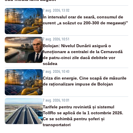
7 aug. 2026, 13:02
În intervalul orar de seară, consumul de
curent „a scăzut cu 200-300 de megawați”
7 aug. 2026, 10:51
Bolojan: Nivelul Dunării asigură o
funcționare a centralei de la Cernavodă
de patru-cinci zile dacă debitele vor
scădea
7 aug. 2026, 10:43
Criza din energie. Cine scapă de măsurile
de raționalizare impuse de Bolojan
7 aug. 2026, 10:01
Tarifele pentru rovinietă și sistemul
TollRo se aplică de la 1 octombrie 2026.
Ce se schimbă pentru șoferi și
transportatori