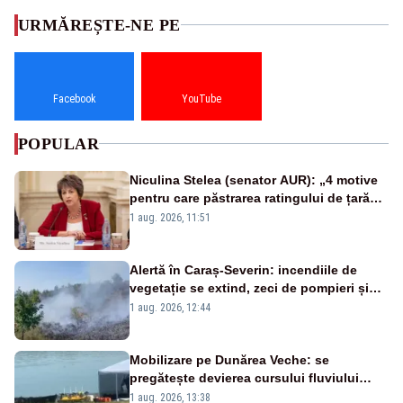
URMĂREȘTE-NE PE
Facebook
YouTube
POPULAR
Niculina Stelea (senator AUR): „4 motive
pentru care păstrarea ratingului de țară
nu este o reușită pentru Guvernul
1 aug. 2026, 11:51
Bolojan”
Alertă în Caraș-Severin: incendiile de
vegetație se extind, zeci de pompieri și
silvicultori se luptă cu flăcările - VIDEO
1 aug. 2026, 12:44
Mobilizare pe Dunărea Veche: se
pregătește devierea cursului fluviului
către Cernavodă – VIDEO
1 aug. 2026, 13:38