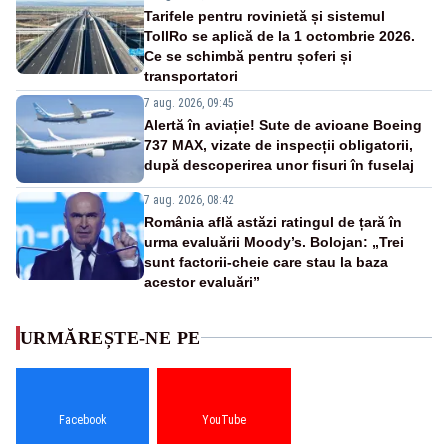
Tarifele pentru rovinietă și sistemul
TollRo se aplică de la 1 octombrie 2026.
Ce se schimbă pentru șoferi și
transportatori
7 aug. 2026, 09:45
Alertă în aviație! Sute de avioane Boeing
737 MAX, vizate de inspecții obligatorii,
după descoperirea unor fisuri în fuselaj
7 aug. 2026, 08:42
România află astăzi ratingul de țară în
urma evaluării Moody’s. Bolojan: „Trei
sunt factorii-cheie care stau la baza
acestor evaluări”
URMĂREȘTE-NE PE
Facebook
YouTube