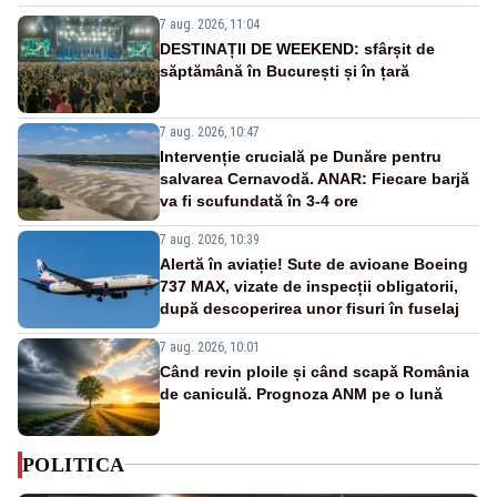
7 aug. 2026, 11:04
DESTINAȚII DE WEEKEND: sfârșit de
săptămână în București și în țară
7 aug. 2026, 10:47
Intervenție crucială pe Dunăre pentru
salvarea Cernavodă. ANAR: Fiecare barjă
va fi scufundată în 3-4 ore
7 aug. 2026, 10:39
Alertă în aviație! Sute de avioane Boeing
737 MAX, vizate de inspecții obligatorii,
după descoperirea unor fisuri în fuselaj
7 aug. 2026, 10:01
Când revin ploile și când scapă România
de caniculă. Prognoza ANM pe o lună
POLITICA