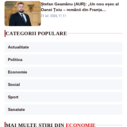
Ștefan Geamănu (AUR): „Un nou eșec al
Oanei Țoiu – românii din Franța
abandonați de propriul minister de
31 iul. 2026, 11:11
externe în fața incendiilor de vegetație!”
CATEGORII POPULARE
Actualitate
Politica
Economie
Social
Sport
Sanatate
MAI MULTE ȘTIRI DIN
ECONOMIE