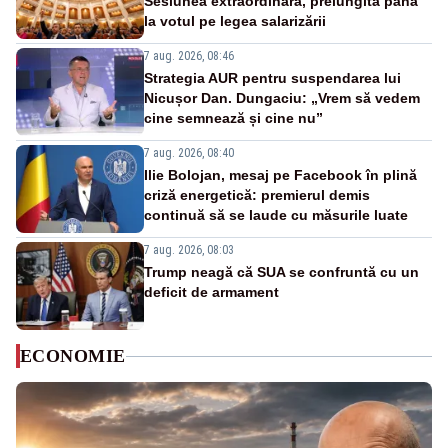
Sesiunea extraordinară, prelungită până
la votul pe legea salarizării
7 aug. 2026, 08:46
Strategia AUR pentru suspendarea lui
Nicușor Dan. Dungaciu: „Vrem să vedem
cine semnează și cine nu”
7 aug. 2026, 08:40
Ilie Bolojan, mesaj pe Facebook în plină
criză energetică: premierul demis
continuă să se laude cu măsurile luate
7 aug. 2026, 08:03
Trump neagă că SUA se confruntă cu un
deficit de armament
ECONOMIE