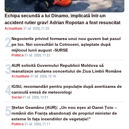
Echipa secundă a lui Dinamo, implicată într-un
accident rutier grav! Adrian Ropotan a fost resuscitat
Actualitate
·
31 iul. 2026, 11:20
2
Negocierile privind formarea unui nou guvern bat pasul
pe loc. Noi consultări la Cotroceni, așteptate după
mijlocul lunii august -SURSE
Politica
-
31 iul. 2026, 11:23
3
AUR solicită Guvernului Republicii Moldova să
reanalizeze anularea concertului de Ziua Limbii Române
Actualitate
-
31 iul. 2026, 12:18
4
IGSU, recomandări pentru populație după avertizarea de
caniculă emisă de meteorologi
Social
-
31 iul. 2026, 12:51
5
Ștefan Geamănu (AUR): „Un nou eșec al Oanei Țoiu –
românii din Franța abandonați de propriul minister de
externe în fața incendiilor de vegetație!”
Politica
-
31 iul. 2026, 11:11