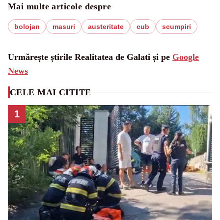
Mai multe articole despre
bolojan
masuri
austeritate
cub
scumpiri
Urmărește știrile Realitatea de Galati și pe
Google
News
CELE MAI CITITE
1