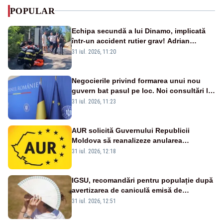
POPULAR
Echipa secundă a lui Dinamo, implicată
într-un accident rutier grav! Adrian
Ropotan a fost resuscitat
31 iul. 2026, 11:20
Negocierile privind formarea unui nou
guvern bat pasul pe loc. Noi consultări la
Cotroceni, așteptate după mijlocul lunii
31 iul. 2026, 11:23
august -SURSE
AUR solicită Guvernului Republicii
Moldova să reanalizeze anularea
concertului de Ziua Limbii Române
31 iul. 2026, 12:18
IGSU, recomandări pentru populație după
avertizarea de caniculă emisă de
meteorologi
31 iul. 2026, 12:51